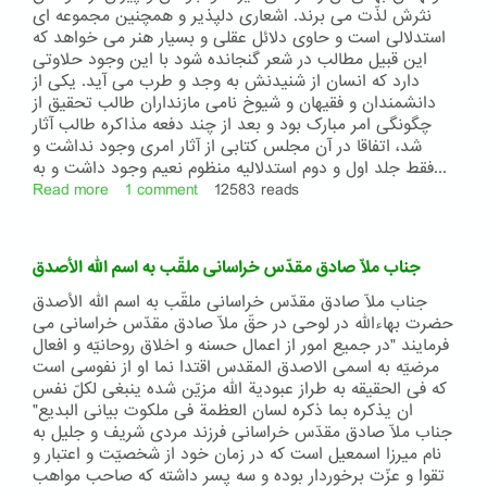
نثرش لذّت می برند. اشعاری دلپذیر و همچنین مجموعه ای
استدلالی است و حاوی دلائل عقلی و بسیار هنر می خواهد که
این قبیل مطالب در شعر گنجانده شود با این وجود حلاوتی
دارد که انسان از شنیدنش به وجد و طرب می آید. یکی از
دانشمندان و فقیهان و شیوخ نامی مازنداران طالب تحقیق از
چگونگی امر مبارک بود و بعد از چند دفعه مذاکره طالب آثار
شد، اتفاقا در آن مجلس کتابی از آثار امری وجود نداشت و
فقط جلد اول و دوم استدلالیه منظوم نعیم وجود داشت و به...
Read more
about
1 comment
12583 reads
شرح
حال
جناب
جناب ملّا صادق مقدّس خراسانی ملقّب به اسم الله الأصدق
آقا
محمّد
جناب ملّا صادق مقدّس خراسانی ملقّب به اسم الله الأصدق
نعیم
حضرت بهاءالله در لوحی در حقّ ملّا صادق مقدّس خراسانی می
فرمایند "در جمیع امور از اعمال حسنه و اخلاق روحانیّه و افعال
مرضیّه به اسمی الاصدق المقدس اقتدا نما او از نفوسی است
که فی الحقیقه به طراز عبودیة الله مزیّن شده ینبغی لکلّ نفس
ان یذکره بما ذکره لسان العظمة فی ملکوت بیانی البدیع"
جناب ملّا صادق مقدّس خراسانی فرزند مردی شریف و جلیل به
نام میرزا اسمعیل است که در زمان خود از شخصیّت و اعتبار و
تقوا و عزّت برخوردار بوده و سه پسر داشته که صاحب مواهب