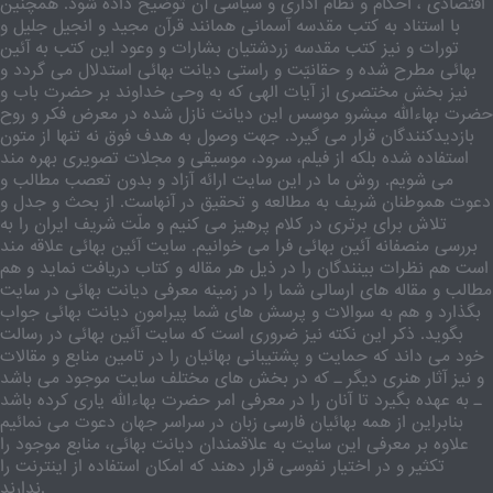
اقتصادی ، احکام و نظام اداری و سیاسی آن توضیح داده شود. همچنین
با استناد به کتب مقدسه آسمانی همانند قرآن مجید و انجیل جلیل و
تورات و نیز کتب مقدسه زردشتیان بشارات و وعود این کتب به آئین
بهائی مطرح شده و حقانیّت و راستی دیانت بهائی استدلال می گردد و
نیز بخش مختصری از آیات الهی که به وحی خداوند بر حضرت باب و
حضرت بهاءالله مبشرو موسس این دیانت نازل شده در معرض فکر و روح
بازدیدکنندگان قرار می گیرد. جهت وصول به هدف فوق نه تنها از متون
استفاده شده بلکه از فیلم، سرود، موسیقی و مجلات تصویری بهره مند
می شویم. روش ما در این سایت ارائه آزاد و بدون تعصب مطالب و
دعوت هموطنان شریف به مطالعه و تحقیق در آنهاست. از بحث و جدل و
تلاش برای برتری در کلام پرهیز می کنیم و ملّت شریف ایران را به
بررسی منصفانه آئین بهائی فرا می خوانیم. سایت آئین بهائی علاقه مند
است هم نظرات بینندگان را در ذیل هر مقاله و کتاب دریافت نماید و هم
مطالب و مقاله های ارسالی شما را در زمینه معرفی دیانت بهائی در سایت
بگذارد و هم به سوالات و پرسش های شما پیرامون دیانت بهائی جواب
بگوید. ذکر این نکته نیز ضروری است که سایت آئین بهائی در رسالت
خود می داند که حمایت و پشتیبانی بهائیان را در تامین منابع و مقالات
و نیز آثار هنری دیگر ـ که در بخش های مختلف سایت موجود می باشد
ـ به عهده بگیرد تا آنان را در معرفی امر حضرت بهاءالله یاری کرده باشد
بنابراین از همه بهائیان فارسی زبان در سراسر جهان دعوت می نمائیم
علاوه بر معرفی این سایت به علاقمندان دیانت بهائی، منابع موجود را
تکثیر و در اختیار نفوسی قرار دهند که امکان استفاده از اینترنت را
ندارند.