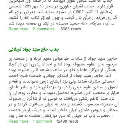
جناب آقا سیّد عباس علوی میباشد که در صف اول متبحرین
قرار دارند. جناب اشراق خاوری در سحر 18 مهر 1281 شمسی
(مطابق 11 اکتبر 1902) در مشهد متولد شد. پدرش برای نام
گذاری فرزند از قرآن فال گرفت و چون اوراق کتاب الله را گشود
آیهء مبارکهء «انّه حمید مجید» در ابتدای صفحه دیده شد،...
Read more
about
2 comments
15988 reads
جناب
عبدالحمید
اشراق
جناب حاج سیّد جواد کربلائی
خاوری
حاجی سیّد جواد از سادات طباطبائی مقیم کربلا و از سلسله ی
مرحوم بحر العلوم معروف بوده اند و اجداد پدری اش در کربلا
همگی از بزرگان علما و فقها بر مذهب شیعه اثنی عشریه بوده
اند. حاجی سیّد جواد از ابتدای جوانی، خدمت شیخ احمد
احسائی مشرف شدند ولی نزد ایشان درس نخواندند و فقه و
اصول و مبادی علوم عربی را در نزد نزدیکان خود و سایر علمای
عراق بر مذهب اثنی عشریه تحصیل نمودند و معارف روحانی را
نزد سیّد کاظم رشتی دریافتند به نوعی که از شاگردان معروف
آن حضرت محسوب گشتند و بعد به ایران مسافرت کردند و در
محافل و دروس علمای ایران داخل شدند و در شیراز در خدمت
حضرت باب در حینی که سن مبارکشان هشت نه سال بود...
Read more
about
1 comment
12498 reads
جناب