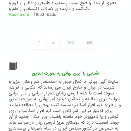
فطری از ذوق و طبع بسیار پسندیده طبیعی و ذاتی از کرم و
گذشت و دارنده ی کمالات اکتسابی از علم و...
Read more
about
11033 reads
جناب
ملّا
صادق
مقدّس
1
2
next
last
خراسانی
ملقّب
به
اسم
الله
الأصدق
آشنایی با آیین بهائی به صورت آنلاین
سایت آئین بهائی با کمال سرور به استحضار هم وطنان عزیز و
شریف در ایران و خارج ایران می رساند که امکانی را فراهم
نموده است تا همه فارسی زبانان اعم از ایرانی و غیر ایرانی
بتوانند برای مطالعه و تحقیق درباره امر بهائی به صورت آنلاین
و از طریق نرم افزار اسکایپ سلسه کتب روحی را مطالعه نمایند.
برای توفیق در این امر کافی است نرم افزار اسکایپ را روی
گوشی و یا کامپیوتر خود داشته باشید. این امکان جدید از آن
جهت اهمیت دارد که دوستان عزیز فارسی زبان در سراسر عالم
به خصوص در کشور مقدس ایران در تمام شهرها و روستاهای