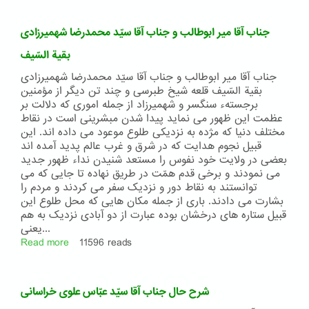
آقا
میرزا
جناب آقا میر ابوطالب و جناب آقا سیّد محمدرضا شهمیرزادی
محمد
تقی
بقیة السّیف
ابن
جناب آقا میر ابوطالب و جناب آقا سیّد محمدرضا شهمیرزادی
ابهر
بقیة السّیف قلعه شیخ طبرسی و چند تن دیگر از مؤمنین
برجستهء سنگسر و شهمیرزاد از جمله اموری که دلالت بر
عظمت این ظهور می نماید پیدا شدن مبشرینی است در نقاط
مختلف دنیا که مژده به نزدیکی طلوع موعود می داده اند. این
قبیل نجوم هدایت که در شرق و غرب عالم پدید آمده اند
بعضی در ولایت خود نفوس را مستعد شنیدن نداء ظهور جدید
می نمودند و برخی قدم همّت در طریق نهاده تا جایی که می
توانستند به نقاط دور و نزدیک سفر می کردند و مردم را
بشارت می دادند. باری از جمله مکان هایی که محل طلوع این
قبیل ستاره های درخشان بوده عبارت از دو آبادی نزدیک به هم
یعنی...
Read more
about
11596 reads
جناب
آقا
میر
شرح حال جناب آقا سیّد عبّاس علوی خراسانی
ابوطالب