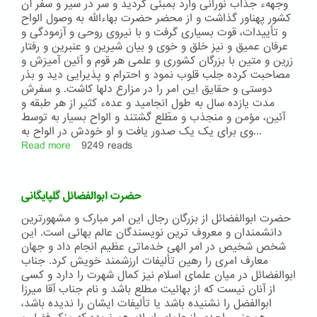
وجههء جذاب نورانی وارد بمبئی گردید و سر در سیر و سفر آن
کشور پهناور گذاشت و از محضر حضرت بهاءالله به وصول الواح
و تأییدات، قوت بسیاری گرفت و با نیروی روحی و آزمودگی و
عرفان عمیق و نیز خلق و خوی و بیان شیرین و عنبرین و رفتار
زرین و متین با بزرگان کشوری و علمی هر قوم و آئین آمیزش و
مصاحبت کرده جلب قلوب نمود و احترام و پذیرایی دید و بذر
دوستی و حقایق این امر را در مزارع دلها کاشت. و سفرش
مدت یازده سال به طول انجامید و عدهء کثیر از هر طبقه و
آئین، مؤمن و منجذب و مطّلع گشتند و الواح بسیار به توسط
وی برای یک یک صدور یافت و او خودش در الواح به...
Read more
about
9249 reads
شرح
حال
جناب
حضرت ابوالفضائل گلپایگانی
سلیمان
خان
حضرت ابوالفضائل از بزرگان رجال این امر مبارک و مشهورترین
تنکابنی
دانشمندان و معروف ترین نویسندگان عالم بهائی است. این
ملقّب
شخص شخیص در امر الهی خدماتی عظیم انجام داد و جهان
به
معارف امری را رهین تألیفات ارزشمند خویش کرد. جناب
جمال
ابوالفضائل در میان علمای اسلام نیز کمال شهرت را دارد و کسی
الدّین
از آنان نیست که از بهائیت مطلع باشد و نام جناب آقا میرزا
و
ابوالفضل را نشنیده باشد یا تألیفات ایشان را ندیده باشد،
جناب