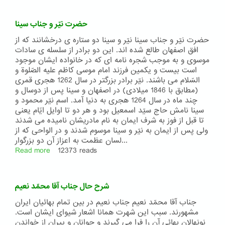
حاج
سیّد
حضرت نیّر و جناب سینا
جواد
کربلائی
حضرت نیّر و جناب سینا نیّر و سینا دو ستاره ی درخشانند که از
افق اصفهان طالع شده اند. این دو برادر از سلسله ی سادات
موسوی و به موجب شجره نامه ای که در خانواده ایشان موجود
است بیست و یکمین فرزند امام موسی کاظم علیه الصّلوة و
السّلام می باشند. نیّر برادر بزرگتر در سال 1262 هجری قمری
(مطابق با 1846 میلادی) در اصفهان و سینا پس از دوسال و
چند ماه در سال 1264 هجری به دنیا آمد. اسم نیّر محمود و
سینا نامش حاج سیّد اسمعیل بود و هر دو تا اوایل ایّام یعنی
تا قبل از فوز به شرف ایمان به نام مادریشان نامیده می شدند
ولی پس از ایمان به نیّر و سینا موسوم شدند و در الواحی که از
لسان عظمت به اعزاز آن دو بزرگوار...
Read more
about
12373 reads
حضرت
نیّر
و
شرح حال جناب آقا محمّد نعیم
جناب
سینا
جناب آقا محمّد نعیم جناب نعیم در بین تمام بهائیان ایران
مشهورند. سبب این شهرت همانا اشعار شیوای ایشان است.
نونهالان بهائی آن را فرا می گیرند و جوانان و پیران از خواندن