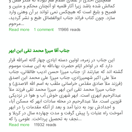
همچنین احدی از علمای اسلام هم نبوده که منکر فضل و
آقا
کمالش شده باشد زیرا آثار قلمیه او آنچنان محکم و متین و
سیّد
فصیح و بلیغ است که هیچکس نمی تواند بر آن وهنی وارد
مصطفی
سازد. چون کتاب فرائد جناب ابوالفضائل طبع و نشر گردید،
شهید
مرحوم...
رومی
Read more
about
1 comment
11966 reads
حضرت
ابوالفضائل
گلپایگانی
جناب آقا میرزا محمد تقی ابن ابهر
این جناب در زمرهء اولین دسته ایادی چهار گانه امرالله قرار
دارد که در اواخر ایّام حضرت بهاءالله به این سِمَت موسوم
گشته اند که عبارتند از: جناب میرزا حسن ادیب طالقانی، جناب
ملّا علی اکبر شهمیرزادی، جناب میرزا علی محمد ابن اصدق
(فرزند ملّا صادق مقدّس خراسانی ملقّب به اسم الله الاصدق) و
جناب میرزا محمد تقی ابن ابهر. میرزا محمد تقی فرزند ملّا
عبدالرحیم ابهری است. ابهر شهری خوش آب و هوا در نزدیکی
قزوین است. ملّا عبدالرحیم در محله سادات ابهر که مسکن آباء
و اجدادش بود به دنیا آمد و بعد از آنکه مقدمات را در ابهر
آموخت راه عتبات را پیش گرفت و مدت چهارده سال در کربلا و
نجف به تحصیل پرداخت. علومی را که...
Read more
about
11932 reads
جناب