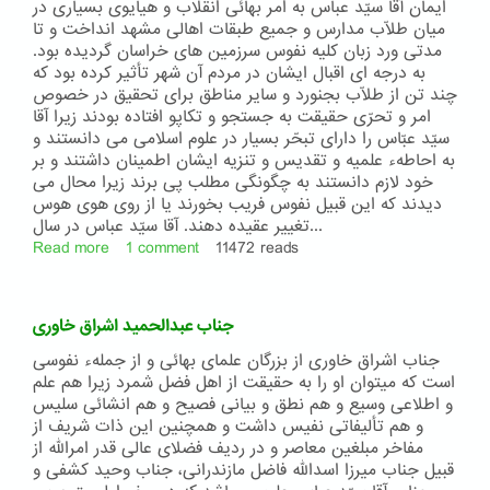
و
ایمان آقا سیّد عباس به امر بهائی انقلاب و هیایوی بسیاری در
جناب
میان طلّاب مدارس و جمیع طبقات اهالی مشهد انداخت و تا
آقا
مدتی ورد زبان کلیه نفوس سرزمین های خراسان گردیده بود.
سیّد
به درجه ای اقبال ایشان در مردم آن شهر تأثیر کرده بود که
محمدرضا
چند تن از طلّاب بجنورد و سایر مناطق برای تحقیق در خصوص
شهمیرزادی
امر و تحرّی حقیقت به جستجو و تکاپو افتاده بودند زیرا آقا
بقیة
سیّد عبّاس را دارای تبحّر بسیار در علوم اسلامی می دانستند و
السّیف
به احاطهء علمیه و تقدیس و تنزیه ایشان اطمینان داشتند و بر
خود لازم دانستند به چگونگی مطلب پی برند زیرا محال می
دیدند که این قبیل نفوس فریب بخورند یا از روی هوی هوس
تغییر عقیده دهند. آقا سیّد عباس در سال...
Read more
about
1 comment
11472 reads
شرح
حال
جناب
جناب عبدالحمید اشراق خاوری
آقا
سیّد
جناب اشراق خاوری از بزرگان علمای بهائی و از جملهء نفوسی
عبّاس
است که میتوان او را به حقیقت از اهل فضل شمرد زیرا هم علم
علوی
و اطلاعی وسیع و هم نطق و بیانی فصیح و هم انشائی سلیس
خراسانی
و هم تألیفاتی نفیس داشت و همچنین این ذات شریف از
مفاخر مبلغین معاصر و در ردیف فضلای عالی قدر امرالله از
قبیل جناب میرزا اسدالله فاضل مازندرانی، جناب وحید کشفی و