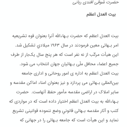
حضرت شوقی افندی ربانی
بیت العدل اعظم
بیت العدل اعظم که حضرت بـهاءالله آنرا بعنوان قوه تشریعیه
امر بـهائی معین فرمودند در سال ۱۹۶۳ ميلادي تشکیل شد.
این هیأت مرکّب از نه نفر است که هر پنج سال یک‌بار از طرف
جمیع اعضاء محافل ملّی بـهائیان جهان انتخاب می شود.
بیت العدل اعظم به اداره ی امور روحانی و اداری جامعه
بین‌المللی بـهائی می پردازد و نیز بعنوان امناء اماکن مقدسه و
سایر املاک در اراضی مقدسه مأمور حفظ آنهاست. حضرت
بـهاءالله به بیت العدل اعظم اختیار داده است که در مواردی که
کتب و آثار مقدسه بـهائی قانوني وضع ننموده قوانینی تشریع
نماید و این هیأت است که جامعه بـهائی را در جهانی که