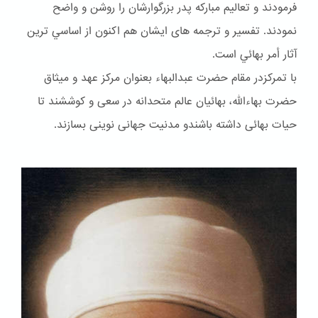
فرمودند و تعاليم مباركه پدر بزرگوارشان را روشن و واضح
نمودند. تفسير و ترجمه هاى ايشان هم اكنون از اساسي ترين
آثار أمر بهائي است.
با تمرکزدر مقام حضرت عبدالبهاء بعنوان مركز عهد و ميثاق
حضرت بهاءالله، بهائيان عالم متحدانه در سعى و كوششند تا
حيات بهائى داشته باشندو مدنيت جهانى نوينى بسازند.