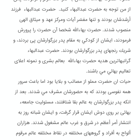
از من توجه به حضرت عبدالبهاء كنيد. حضرت عبدالبهاء فرزند
أرشدشان بودند و تنها مفسّر آيات ومركز عهد و ميثاق الهى
منصوب شدند. حضرت بهاءالله شخصا آن حضرت را پرورش
فرمودند، ايشان از كودكي به مقام پدر بزرگوارشان پى بردند، و
شريك رنجهاى پدر بزرگوارشان بودند. حضرت عبدالبهاء
گرانبهاترين هديه حضرت بهاءالله بعالم بشرى و نمونه اعلاى
تعاليم بهائي مي باشند.
حيات ان حضرت مملو از مصائب و بلايا بود اما باعث سرور
همه نفوسى بودند كه به حضورشان مشرف مي شدند. بعد از
انكه پدر بزرگوارشان به عالم بقا شتافتند، مسئوليت جامعهء
بهائى بر روى دوش ايشان قرار گرفت، و ايشان شبانه روز به
انتشار أمر أعظم در شرق و غرب عالم مشغول شدند. هزاران
ألواح به أفراد و گروههاى مختلفه در نقاط مختلفه عالم مرقوم