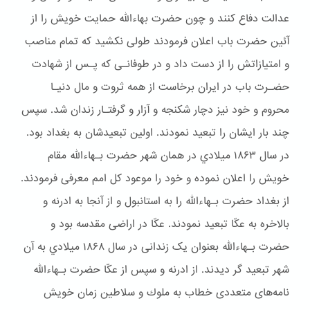
عدالت دفاع کنند و چون حضرت بهاءالله حمایت خویش را از
آئین حضرت باب اعلان فرمودند طولی نکشید که تمام مناصب
و امتیازاتش را از دست داد و در طوفانـی که پـس از شهادت
حضـرت باب در ایران برخاست از همه ثروت و مال دنیـا
محروم و خود نیز دچار شكنجه و آزار و گرفتـار زندان شد. سپس
چند بار ایشان را تبعید نمودند. اولین تبعیدشان به بغداد بود.
در سال ۱۸۶۳ ميلادي در همان شهر حضرت بـهاءالله مقام
خويش را اعلان نموده و خود را موعود کل امم معرفی فرمودند.
از بغداد حضرت بـهاءالله را به استانبول و از آنجا به ادرنه و
بالاخره به عکّا تبعید نمودند. عکّا در اراضی مقدسه بود و
حضرت بـهاءالله بعنوان یک زندانی در سال ۱۸۶۸ ميلادي به آن
شهر تبعيد گر ديدند. از ادرنه و سپس از عکّا حضرت بـهاءالله
نامه‌های متعددی خطاب به ملوك و سلاطین زمان خویش