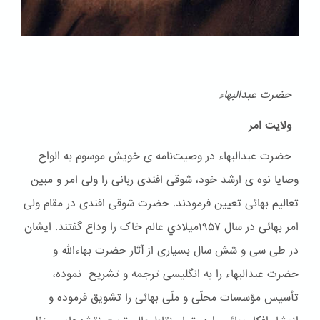
حضرت عبدالبهاء
ولایت امر
حضرت عبدالبهاء در وصیت‌نامه ی خویش موسوم به الواح
وصایا نوه ی ارشد خود، شوقی افندی ربانی را ولی امر و مبین
تعالیم بهائی تعیین فرمودند. حضرت شوقی افندی در مقام ولی
امر بهائی در سال ۱۹۵۷ميلادي عالم خاک را وداع گفتند. ایشان
در طی سی و شش سال بسیاری از آثار حضرت بهاءالله و
حضرت عبدالبهاء را به انگلیسی ترجمه و تشریح نموده،
تأسیس مؤسسات محلّی و ملّی بهائی را تشویق فرموده و