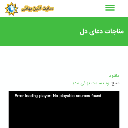
رفتن
به
محتوای
اصلی
مناجات دعای دل
دانلود
منبع:
وب سایت بهائی مدیا
Error loading player: No playable sources found