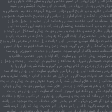
هموطنان عزیز ایرانی در کشور مقدّس ایران و سایر نقاط جهان و نیز
دیگر فارسی زبانان شریف می باشد. در این سایت کوشش می شود
اساس عقاید و نیز تاریخ آئین بهائی تشریح گردیده ، تعالیم اجتماعی و
اقتصادی ، احکام و نظام اداری و سیاسی آن توضیح داده شود. همچنین
با استناد به کتب مقدسه آسمانی همانند قرآن مجید و انجیل جلیل و
تورات و نیز کتب مقدسه زردشتیان بشارات و وعود این کتب به آئین
بهائی مطرح شده و حقانیّت و راستی دیانت بهائی استدلال می گردد و
نیز بخش مختصری از آیات الهی که به وحی خداوند بر حضرت باب و
حضرت بهاءالله مبشرو موسس این دیانت نازل شده در معرض فکر و روح
بازدیدکنندگان قرار می گیرد. جهت وصول به هدف فوق نه تنها از متون
استفاده شده بلکه از فیلم، سرود، موسیقی و مجلات تصویری بهره مند
می شویم. روش ما در این سایت ارائه آزاد و بدون تعصب مطالب و
دعوت هموطنان شریف به مطالعه و تحقیق در آنهاست. از بحث و جدل و
تلاش برای برتری در کلام پرهیز می کنیم و ملّت شریف ایران را به
بررسی منصفانه آئین بهائی فرا می خوانیم. سایت آئین بهائی علاقه مند
است هم نظرات بینندگان را در ذیل هر مقاله و کتاب دریافت نماید و هم
مطالب و مقاله های ارسالی شما را در زمینه معرفی دیانت بهائی در سایت
بگذارد و هم به سوالات و پرسش های شما پیرامون دیانت بهائی جواب
بگوید. ذکر این نکته نیز ضروری است که سایت آئین بهائی در رسالت
خود می داند که حمایت و پشتیبانی بهائیان را در تامین منابع و مقالات
و نیز آثار هنری دیگر ـ که در بخش های مختلف سایت موجود می باشد
ـ به عهده بگیرد تا آنان را در معرفی امر حضرت بهاءالله یاری کرده باشد
بنابراین از همه بهائیان فارسی زبان در سراسر جهان دعوت می نمائیم