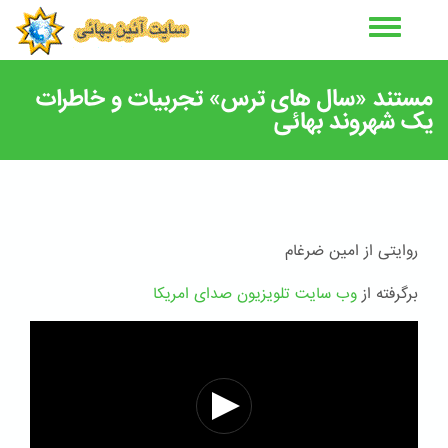
رفتن
به
محتوای
اصلی
مستند «سال های ترس» تجربیات و خاطرات
یک شهروند بهائی
روایتی از امین ضرغام
برگرفته از
وب سایت تلویزیون صدای امریکا