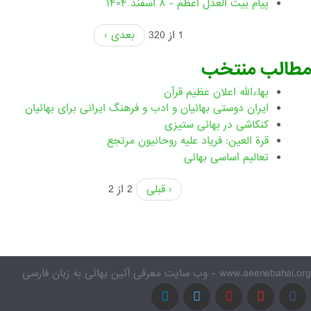
پیام بیت العدل اعظم - ۸ اسفند ۱۴۰۴
1 از 320
بعدی ›
مطالب منتخب
بهاءالله اعلان عظیم قرآن
ايران دوستی بهائيان و ادب و فرهنگ ايرانی برای بهائيان
کنکاشی در بهائی ستيزی
قرة العین: فریاد علیه روحانیون مرتجع
تعالیم اساسی بهائی
‹ قبلی
2 از 2
www.aeenebahai.org - وب سایت معرفی آئین بهائی به زبان فارسی