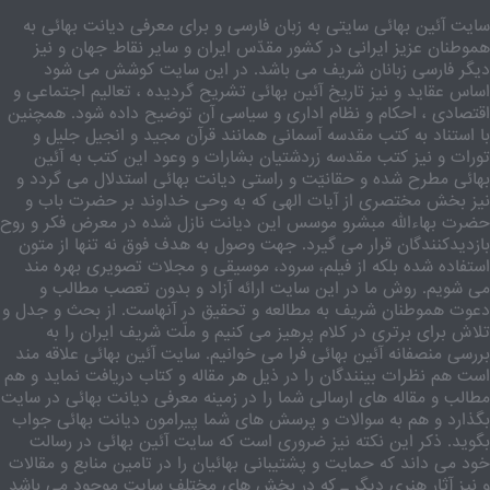
سایت آئین بهائی سایتی به زبان فارسی و برای معرفی دیانت بهائی به
هموطنان عزیز ایرانی در کشور مقدّس ایران و سایر نقاط جهان و نیز
دیگر فارسی زبانان شریف می باشد. در این سایت کوشش می شود
اساس عقاید و نیز تاریخ آئین بهائی تشریح گردیده ، تعالیم اجتماعی و
اقتصادی ، احکام و نظام اداری و سیاسی آن توضیح داده شود. همچنین
با استناد به کتب مقدسه آسمانی همانند قرآن مجید و انجیل جلیل و
تورات و نیز کتب مقدسه زردشتیان بشارات و وعود این کتب به آئین
بهائی مطرح شده و حقانیّت و راستی دیانت بهائی استدلال می گردد و
نیز بخش مختصری از آیات الهی که به وحی خداوند بر حضرت باب و
حضرت بهاءالله مبشرو موسس این دیانت نازل شده در معرض فکر و روح
بازدیدکنندگان قرار می گیرد. جهت وصول به هدف فوق نه تنها از متون
استفاده شده بلکه از فیلم، سرود، موسیقی و مجلات تصویری بهره مند
می شویم. روش ما در این سایت ارائه آزاد و بدون تعصب مطالب و
دعوت هموطنان شریف به مطالعه و تحقیق در آنهاست. از بحث و جدل و
تلاش برای برتری در کلام پرهیز می کنیم و ملّت شریف ایران را به
بررسی منصفانه آئین بهائی فرا می خوانیم. سایت آئین بهائی علاقه مند
است هم نظرات بینندگان را در ذیل هر مقاله و کتاب دریافت نماید و هم
مطالب و مقاله های ارسالی شما را در زمینه معرفی دیانت بهائی در سایت
بگذارد و هم به سوالات و پرسش های شما پیرامون دیانت بهائی جواب
بگوید. ذکر این نکته نیز ضروری است که سایت آئین بهائی در رسالت
خود می داند که حمایت و پشتیبانی بهائیان را در تامین منابع و مقالات
و نیز آثار هنری دیگر ـ که در بخش های مختلف سایت موجود می باشد