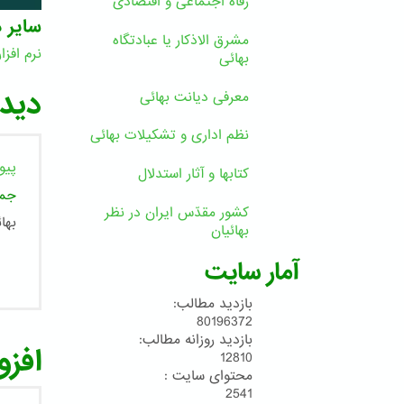
رفاه اجتماعی و اقتصادی
سایر د
مشرق الاذکار یا عبادتگاه
نرم افزار
بهائی
ا
دیدگ
معرفی دیانت بهائی
نظم اداری و تشکیلات بهائی
پیو
کتابها و آثار استدلال
جمش
کشور مقدّس ایران در نظر
بهائی 
بهائیان
آمار سایت
بازدید مطالب:
80196372
بازدید روزانه مطالب:
افزو
12810
محتوای سایت :
2541