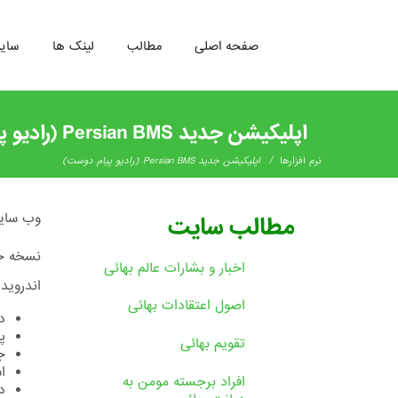
صفحه اصلی
مطالب
لینک ها
سای
رفتن
به
اپلیکیشن جدید Persian BMS (رادیو پیام دوست)
محتوای
اصلی
/
نرم افزارها
اپلیکیشن جدید Persian BMS (رادیو پیام دوست)
وب سا
مطالب سایت
اخبار و بشارات عالم بهائى
اندروید
اصول اعتقادات بهائی
د
پخش 
تقویم بهائی
ج
ا
افراد برجسته مومن به
دا