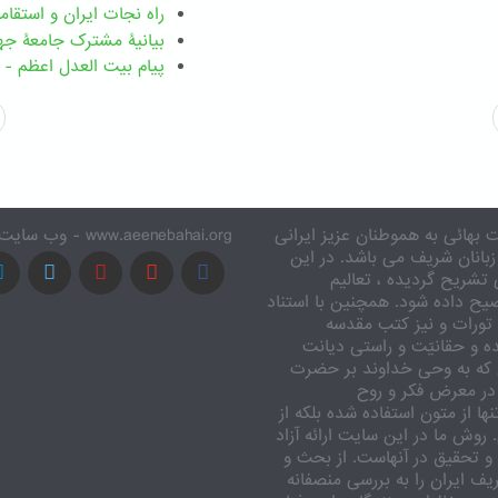
راه نجات ایران و استقا
بیانیۀ مشترک جامعۀ جها
پیام بیت العدل اعظم - ۱ دسامبر ۲۰۲۵
 بهائی به هموطنان عزیز ایرانی
www.aeenebahai.org - وب سایت معرفی آئین بهائی به زبان فارسی
زبانان شریف می باشد. در این
تشریح گردیده ، تعالیم
یح داده شود. همچنین با استناد
تورات و نیز کتب مقدسه
ه و حقانیّت و راستی دیانت
 که به وحی خداوند بر حضرت
در معرض فکر و روح
ا از متون استفاده شده بلکه از
وش ما در این سایت ارائه آزاد
 تحقیق در آنهاست. از بحث و
ف ایران را به بررسی منصفانه