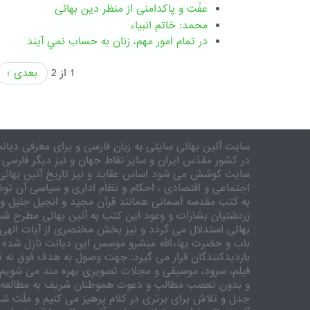
عفّت و پاکدامنی از منظر دین بهائی
محمد: خاتم انبیاء
در تمام امور مهم،‌ زنان به حساب نمي آيند
1 از 2
بعدی ›
سایت آئین بهائی سایتی به زبان فارسی و برای معرفی دیانت
در کشور مقدّس ایران و سایر نقاط جهان و نیز دیگر فارسی 
سایت کوشش می شود اساس عقاید و نیز تاریخ آئین بهائی 
اجتماعی و اقتصادی ، احکام و نظام اداری و سیاسی آن توض
به کتب مقدسه آسمانی همانند قرآن مجید و انجیل جلیل و 
زردشتیان بشارات و وعود این کتب به آئین بهائی مطرح شد
بهائی استدلال می گردد و نیز بخش مختصری از آیات الهی
باب و حضرت بهاءالله مبشرو موسس این دیانت نازل شده 
بازدیدکنندگان قرار می گیرد. جهت وصول به هدف فوق نه تنه
فیلم، سرود، موسیقی و مجلات تصویری بهره مند می شویم. ر
و بدون تعصب مطالب و دعوت هموطنان شریف به مطالعه و
جدل و تلاش برای برتری در کلام پرهیز می کنیم و ملّت شری