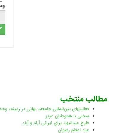
چه 
مطالب منتخب
فعالیتهای بین‌المللی جامعهء بهائی در زمینهء وحد
سخنی با هموطنان عزیز
طرحِ عبدالبهاء برایِ ایرانی آزاد و آباد
عید اعظم رضوان