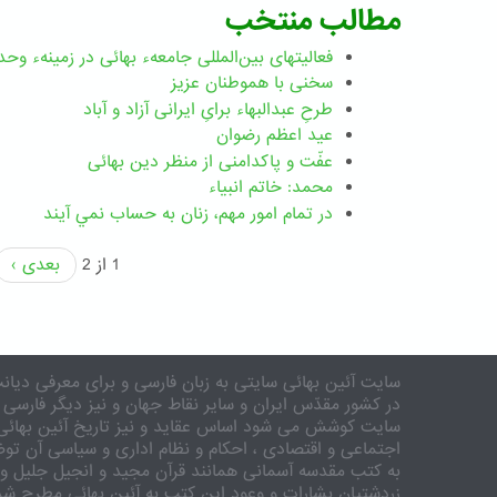
مطالب منتخب
فعالیتهای بین‌المللی جامعهء بهائی در زمینهء وحد
سخنی با هموطنان عزیز
طرحِ عبدالبهاء برایِ ایرانی آزاد و آباد
عید اعظم رضوان
عفّت و پاکدامنی از منظر دین بهائی
محمد: خاتم انبیاء
در تمام امور مهم،‌ زنان به حساب نمي آيند
1 از 2
بعدی ›
سایت آئین بهائی سایتی به زبان فارسی و برای معرفی دیانت
در کشور مقدّس ایران و سایر نقاط جهان و نیز دیگر فارسی 
سایت کوشش می شود اساس عقاید و نیز تاریخ آئین بهائی 
اجتماعی و اقتصادی ، احکام و نظام اداری و سیاسی آن توض
به کتب مقدسه آسمانی همانند قرآن مجید و انجیل جلیل و 
زردشتیان بشارات و وعود این کتب به آئین بهائی مطرح شد