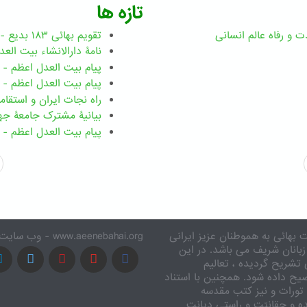
تازه ها
ت و رفاه عالم انسانی
تقویم بهائی ۱۸۳ بدیع - نسخه چاپی
نامۀ دارالانشاء بیت العدل اعظم -
پیام بیت العدل اعظم - ۴ ژانویه ۲۰۲۶
پیام بیت العدل اعظم - ۳۱ دسامبر ۲۰۲۵
راه نجات ایران و استقا
بیانیۀ مشترک جامعۀ جها
پیام بیت العدل اعظم - ۱ دسامبر ۲۰۲۵
 بهائی به هموطنان عزیز ایرانی
www.aeenebahai.org - وب سایت معرفی آئین بهائی به زبان فارسی
زبانان شریف می باشد. در این
تشریح گردیده ، تعالیم
یح داده شود. همچنین با استناد
تورات و نیز کتب مقدسه
ه و حقانیّت و راستی دیانت