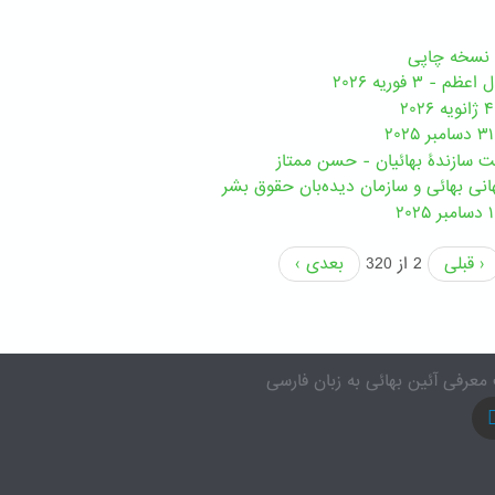
 ۳ فوریه ۲۰۲۶
مت سازندۀ بهائیان - حسن ممتاز
نی بهائی و سازمان دیده‌بان حقوق بشر
‹ قبلی
2 از 320
بعدی ›