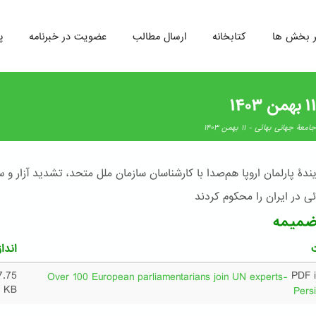
ر بخش ها
کتابخانه
ارسال مطالب
عضویت در خبرنامه
پ
 جهانی بهائی - ۱۱ بهمن ۱۴۰۳
نمایندۀ پارلمان اروپا هم‌صدا با کارشناسان سازمان ملل متحد، تشدید آزار و
ئی در ایران را محکوم کردند
ضمیمه
انداز
7.75
Over 100 European parliamentarians join UN experts-
KB
Persi