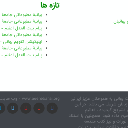
تازه ها
بیانیۀ مطبوعاتی جامعۀ جهانی ب
بهائيان
بیانیۀ مطبوعاتی جامعۀ جهانی بهائ
پیام بیت العدل اعظم - رضوان ۲۰۲۶ میلاد
بیانیۀ مطبوعاتی جامعۀ جهانی بهائ
اپلیکیشن تقویم بهائی - ۱۸۳ بدی
بیانیۀ مطبوعاتی جامعۀ جهانی بها
پیام بیت العدل اعظم - ۸ اسفند ۱۴۰۴
 بهائی به هموطنان عزیز ایرانی
www.aeenebahai.org - وب سایت معرفی آئین بهائی به زبان فارسی
زبانان شریف می باشد. در این
تشریح گردیده ، تعالیم
یح داده شود. همچنین با استناد
تورات و نیز کتب مقدسه
ه و حقانیّت و راستی دیانت