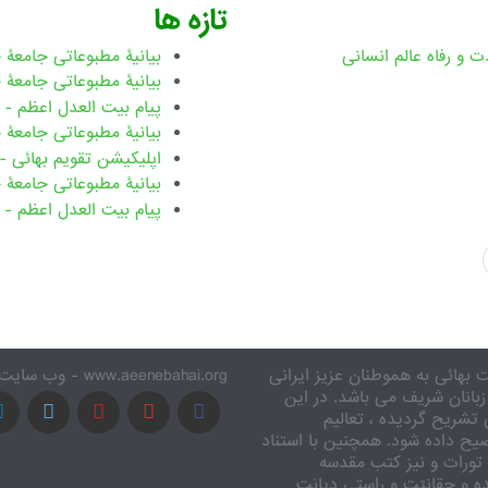
تازه ها
ت و رفاه عالم انسانی
بیانیۀ مطبوعاتی جامعۀ جهانی ب
بیانیۀ مطبوعاتی جامعۀ جهانی بهائ
پیام بیت العدل اعظم - رضوان ۲۰۲۶ میلاد
بیانیۀ مطبوعاتی جامعۀ جهانی بهائ
اپلیکیشن تقویم بهائی - ۱۸۳ بدی
بیانیۀ مطبوعاتی جامعۀ جهانی بها
پیام بیت العدل اعظم - ۸ اسفند ۱۴۰۴
 بهائی به هموطنان عزیز ایرانی
www.aeenebahai.org - وب سایت معرفی آئین بهائی به زبان فارسی
زبانان شریف می باشد. در این
تشریح گردیده ، تعالیم
یح داده شود. همچنین با استناد
تورات و نیز کتب مقدسه
ه و حقانیّت و راستی دیانت