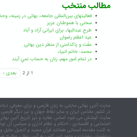
مطالب منتخب
فعالیتهای بین‌المللی جامعهء بهائی در زمینهء وحد
سخنی با هموطنان عزیز
طرحِ عبدالبهاء برایِ ایرانی آزاد و آباد
عید اعظم رضوان
عفّت و پاکدامنی از منظر دین بهائی
محمد: خاتم انبیاء
در تمام امور مهم،‌ زنان به حساب نمي آيند
1 از 2
بعدی ›
سایت آئین بهائی سایتی به زبان فارسی و برای معرفی دیانت
در کشور مقدّس ایران و سایر نقاط جهان و نیز دیگر فارسی 
سایت کوشش می شود اساس عقاید و نیز تاریخ آئین بهائی 
اجتماعی و اقتصادی ، احکام و نظام اداری و سیاسی آن توض
به کتب مقدسه آسمانی همانند قرآن مجید و انجیل جلیل و 
زردشتیان بشارات و وعود این کتب به آئین بهائی مطرح شد