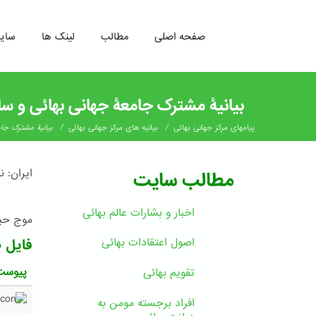
صفحه اصلی
مطالب
لینک ها
سای
رفتن
به
بیانیۀ مشترک جامعۀ جهانی بهائی و سا
محتوای
اصلی
/
/
پیامهای مرکز جهانی بهائی
بیانیه های مرکز جهانی بهائی
بیانیۀ مشترک جا
ایران: 
مطالب سایت
اخبار و بشارات عالم بهائى
موج حبس
اصول اعتقادات بهائی
فایل 
پیوست
تقویم بهائی
افراد برجسته مومن به