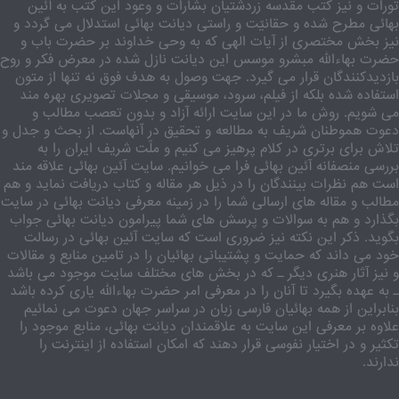
تورات و نیز کتب مقدسه زردشتیان بشارات و وعود این کتب به آئین
بهائی مطرح شده و حقانیّت و راستی دیانت بهائی استدلال می گردد و
نیز بخش مختصری از آیات الهی که به وحی خداوند بر حضرت باب و
حضرت بهاءالله مبشرو موسس این دیانت نازل شده در معرض فکر و روح
بازدیدکنندگان قرار می گیرد. جهت وصول به هدف فوق نه تنها از متون
استفاده شده بلکه از فیلم، سرود، موسیقی و مجلات تصویری بهره مند
می شویم. روش ما در این سایت ارائه آزاد و بدون تعصب مطالب و
دعوت هموطنان شریف به مطالعه و تحقیق در آنهاست. از بحث و جدل و
تلاش برای برتری در کلام پرهیز می کنیم و ملّت شریف ایران را به
بررسی منصفانه آئین بهائی فرا می خوانیم. سایت آئین بهائی علاقه مند
است هم نظرات بینندگان را در ذیل هر مقاله و کتاب دریافت نماید و هم
مطالب و مقاله های ارسالی شما را در زمینه معرفی دیانت بهائی در سایت
بگذارد و هم به سوالات و پرسش های شما پیرامون دیانت بهائی جواب
بگوید. ذکر این نکته نیز ضروری است که سایت آئین بهائی در رسالت
خود می داند که حمایت و پشتیبانی بهائیان را در تامین منابع و مقالات
و نیز آثار هنری دیگر ـ که در بخش های مختلف سایت موجود می باشد
ـ به عهده بگیرد تا آنان را در معرفی امر حضرت بهاءالله یاری کرده باشد
بنابراین از همه بهائیان فارسی زبان در سراسر جهان دعوت می نمائیم
علاوه بر معرفی این سایت به علاقمندان دیانت بهائی، منابع موجود را
تکثیر و در اختیار نفوسی قرار دهند که امکان استفاده از اینترنت را
ندارند.