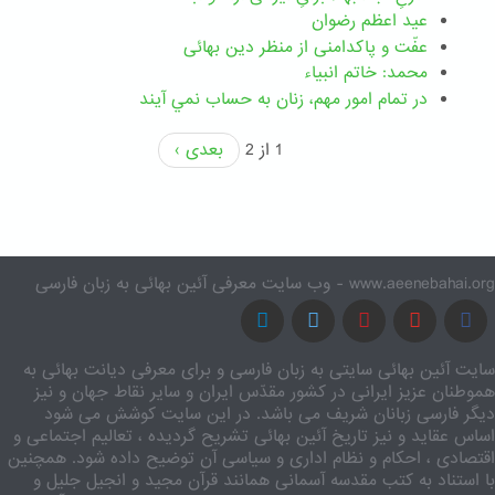
عید اعظم رضوان
عفّت و پاکدامنی از منظر دین بهائی
محمد: خاتم انبیاء
در تمام امور مهم،‌ زنان به حساب نمي آيند
1 از 2
بعدی ›
www.aeenebahai.org - وب سایت معرفی آئین بهائی به زبان فارسی
سایت آئین بهائی سایتی به زبان فارسی و برای معرفی دیانت بهائی به
هموطنان عزیز ایرانی در کشور مقدّس ایران و سایر نقاط جهان و نیز
دیگر فارسی زبانان شریف می باشد. در این سایت کوشش می شود
اساس عقاید و نیز تاریخ آئین بهائی تشریح گردیده ، تعالیم اجتماعی و
اقتصادی ، احکام و نظام اداری و سیاسی آن توضیح داده شود. همچنین
با استناد به کتب مقدسه آسمانی همانند قرآن مجید و انجیل جلیل و