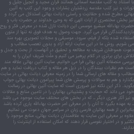
با استناد به کتب مقدسه آسمانی همانند قرآن مجید و انجیل جلیل و
تورات و نیز کتب مقدسه زردشتیان بشارات و وعود این کتب به آئین
بهائی مطرح شده و حقانیّت و راستی دیانت بهائی استدلال می گردد و
نیز بخش مختصری از آیات الهی که به وحی خداوند بر حضرت باب و
حضرت بهاءالله مبشرو موسس این دیانت نازل شده در معرض فکر و روح
بازدیدکنندگان قرار می گیرد. جهت وصول به هدف فوق نه تنها از متون
استفاده شده بلکه از فیلم، سرود، موسیقی و مجلات تصویری بهره مند
می شویم. روش ما در این سایت ارائه آزاد و بدون تعصب مطالب و
دعوت هموطنان شریف به مطالعه و تحقیق در آنهاست. از بحث و جدل و
تلاش برای برتری در کلام پرهیز می کنیم و ملّت شریف ایران را به
بررسی منصفانه آئین بهائی فرا می خوانیم. سایت آئین بهائی علاقه مند
است هم نظرات بینندگان را در ذیل هر مقاله و کتاب دریافت نماید و هم
مطالب و مقاله های ارسالی شما را در زمینه معرفی دیانت بهائی در سایت
بگذارد و هم به سوالات و پرسش های شما پیرامون دیانت بهائی جواب
بگوید. ذکر این نکته نیز ضروری است که سایت آئین بهائی در رسالت
خود می داند که حمایت و پشتیبانی بهائیان را در تامین منابع و مقالات
و نیز آثار هنری دیگر ـ که در بخش های مختلف سایت موجود می باشد
ـ به عهده بگیرد تا آنان را در معرفی امر حضرت بهاءالله یاری کرده باشد
بنابراین از همه بهائیان فارسی زبان در سراسر جهان دعوت می نمائیم
علاوه بر معرفی این سایت به علاقمندان دیانت بهائی، منابع موجود را
تکثیر و در اختیار نفوسی قرار دهند که امکان استفاده از اینترنت را
ندارند.