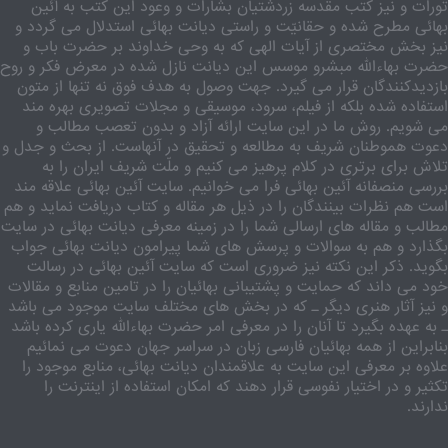
تورات و نیز کتب مقدسه زردشتیان بشارات و وعود این کتب به آئین
بهائی مطرح شده و حقانیّت و راستی دیانت بهائی استدلال می گردد و
نیز بخش مختصری از آیات الهی که به وحی خداوند بر حضرت باب و
حضرت بهاءالله مبشرو موسس این دیانت نازل شده در معرض فکر و روح
بازدیدکنندگان قرار می گیرد. جهت وصول به هدف فوق نه تنها از متون
استفاده شده بلکه از فیلم، سرود، موسیقی و مجلات تصویری بهره مند
می شویم. روش ما در این سایت ارائه آزاد و بدون تعصب مطالب و
دعوت هموطنان شریف به مطالعه و تحقیق در آنهاست. از بحث و جدل و
تلاش برای برتری در کلام پرهیز می کنیم و ملّت شریف ایران را به
بررسی منصفانه آئین بهائی فرا می خوانیم. سایت آئین بهائی علاقه مند
است هم نظرات بینندگان را در ذیل هر مقاله و کتاب دریافت نماید و هم
مطالب و مقاله های ارسالی شما را در زمینه معرفی دیانت بهائی در سایت
بگذارد و هم به سوالات و پرسش های شما پیرامون دیانت بهائی جواب
بگوید. ذکر این نکته نیز ضروری است که سایت آئین بهائی در رسالت
خود می داند که حمایت و پشتیبانی بهائیان را در تامین منابع و مقالات
و نیز آثار هنری دیگر ـ که در بخش های مختلف سایت موجود می باشد
ـ به عهده بگیرد تا آنان را در معرفی امر حضرت بهاءالله یاری کرده باشد
بنابراین از همه بهائیان فارسی زبان در سراسر جهان دعوت می نمائیم
علاوه بر معرفی این سایت به علاقمندان دیانت بهائی، منابع موجود را
تکثیر و در اختیار نفوسی قرار دهند که امکان استفاده از اینترنت را
ندارند.