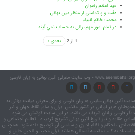
عید اعظم رضوان
عفّت و پاکدامنی از منظر دین بهائی
محمد: خاتم انبیاء
در تمام امور مهم،‌ زنان به حساب نمي آيند
1 از 2
بعدی ›
www.aeenebahai.org - وب سایت معرفی آئین بهائی به زبان فارسی
سایت آئین بهائی سایتی به زبان فارسی و برای معرفی دیانت بهائی به
هموطنان عزیز ایرانی در کشور مقدّس ایران و سایر نقاط جهان و نیز
دیگر فارسی زبانان شریف می باشد. در این سایت کوشش می شود
اساس عقاید و نیز تاریخ آئین بهائی تشریح گردیده ، تعالیم اجتماعی و
اقتصادی ، احکام و نظام اداری و سیاسی آن توضیح داده شود. همچنین
با استناد به کتب مقدسه آسمانی همانند قرآن مجید و انجیل جلیل و