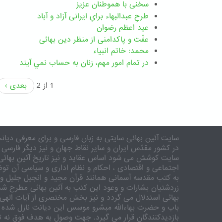
سخنی با هموطنان عزیز
طرحِ عبدالبهاء برایِ ایرانی آزاد و آباد
عید اعظم رضوان
عفّت و پاکدامنی از منظر دین بهائی
محمد: خاتم انبیاء
در تمام امور مهم،‌ زنان به حساب نمي آيند
1 از 2
بعدی ›
سایت آئین بهائی سایتی به زبان فارسی و برای معرفی دیانت
در کشور مقدّس ایران و سایر نقاط جهان و نیز دیگر فارسی 
سایت کوشش می شود اساس عقاید و نیز تاریخ آئین بهائی 
اجتماعی و اقتصادی ، احکام و نظام اداری و سیاسی آن توض
به کتب مقدسه آسمانی همانند قرآن مجید و انجیل جلیل و 
زردشتیان بشارات و وعود این کتب به آئین بهائی مطرح شد
بهائی استدلال می گردد و نیز بخش مختصری از آیات الهی
باب و حضرت بهاءالله مبشرو موسس این دیانت نازل شده 
بازدیدکنندگان قرار می گیرد. جهت وصول به هدف فوق نه تنه