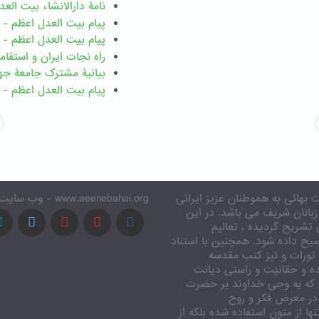
نامۀ دارالانشاء بیت العدل اعظم -
پیام بیت العدل اعظم - ۴ ژانویه ۲۰۲۶
پیام بیت العدل اعظم - ۳۱ دسامبر ۲۰۲۵
راه نجات ایران و استقا
بیانیۀ مشترک جامعۀ جها
پیام بیت العدل اعظم - ۱ دسامبر ۲۰۲۵
 بهائی به هموطنان عزیز ایرانی
www.aeenebahai.org - وب سایت معرفی آئین بهائی به زبان فارسی
زبانان شریف می باشد. در این
تشریح گردیده ، تعالیم
یح داده شود. همچنین با استناد
تورات و نیز کتب مقدسه
ه و حقانیّت و راستی دیانت
 که به وحی خداوند بر حضرت
در معرض فکر و روح
ا از متون استفاده شده بلکه از