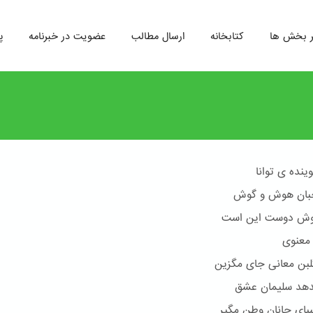
ر بخش ها
کتابخانه
ارسال مطالب
عضویت در خبرنامه
پ
وینده ی توانا
بان هوش و گوش
وش دوست این است
 معنوی
لبن معانی جای مگزین
دهد سلیمان عشق
بای جانان وطن مگیر