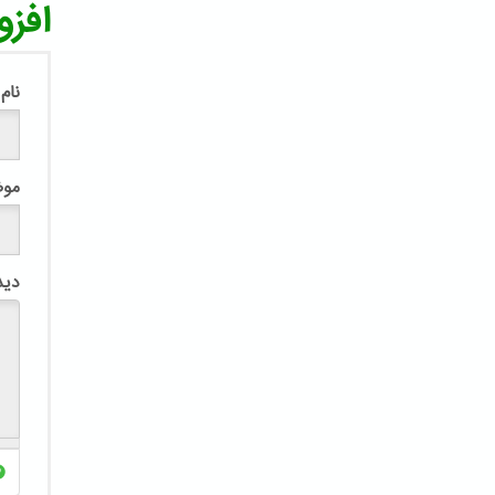
افزو
نام
مو
دید