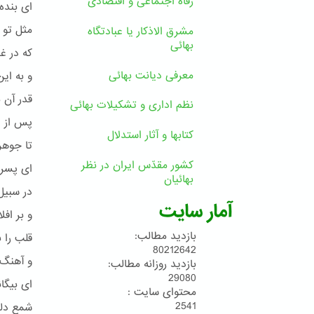
رفاه اجتماعی و اقتصادی
ای بنده
مثل تو
مشرق الاذکار یا عبادتگاه
بهائی
که در غ
معرفی دیانت بهائی
و به ای
قدر آن 
نظم اداری و تشکیلات بهائی
پس از غ
کتابها و آثار استدلال
تا جوهر
کشور مقدّس ایران در نظر
ای پسر 
بهائیان
در سبی
آمار سایت
و بر اف
بازدید مطالب:
قلب را 
80212642
و آهنگ 
بازدید روزانه مطالب:
29080
ای بیگان
محتوای سایت :
2541
شمع دل