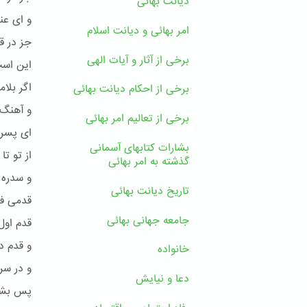
دیانت بهائی
و ای عنق
امر بهائی و دیانت اسلام
جز در ق
برخی از آثار و آیات الهی
این است
اگر بلام
برخی از احکام دیانت بهائی
و آهنگ 
برخی از تعالیم امر بهائی
ای پسر
بشارات کتابهای آسمانی
از تو تا
گذشته به امر بهائی
و سدره 
تاریخ دیانت بهائی
قدمی فا
جامعه جهانی بهائی
قدم اول 
و قدم دی
خانواده
و در سر
دعا و نیایش
پس بشنو