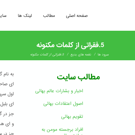
صفحه اصلی
مطالب
لینک ها
سای
رفتن
به
5.فقراتی از کلمات مکنونه
محتوای
اصلی
/
/
سرود ها
نغمه های بدیع
5.فقراتی از کلمات مکنونه
به نام گ
مطالب سایت
ای صاح
اخبار و بشارات عالم بهائى
اول سر
اصول اعتقادات بهائی
ای بلبل
جز در گ
تقویم بهائی
و ای ه
افراد برجسته مومن به
جز در س