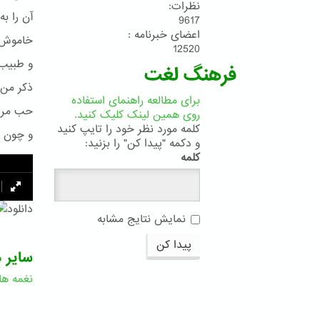
نظرات:
آن را ب
9617
اعضای خبرنامه :
خاموش 
12520
و طبیب
فرهنگ لغت
ذکر من 
برای مطالعه راهنمای استفاده
حب مرا 
روی همین لینک کلیک کنید.
کلمه مورد نظر خود را تایپ کنید
و چون ب
و دکمه "پیدا کن" را بزنید:
کلمه
دانلود
نمایش نتایج مشابه
پیدا کن
سایر د
نغمه ها
2