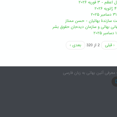
 ۳ فوریه ۲۰۲۶
مت سازندۀ بهائیان - حسن ممتاز
نی بهائی و سازمان دیده‌بان حقوق بشر
‹ قبلی
2 از 320
بعدی ›