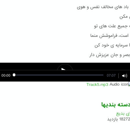
ه باد های مخالف نفس و هوی
مکن
 جمیع علت های تو
است، فراموشش منما
سرمایه ی خود کن
صر و جان عزیزش دار
00:00
07:07
Track5.mp3
سته بندیها
ی بدیع
1827 بازدید