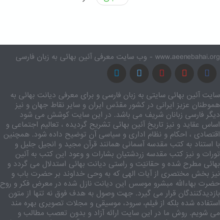
www.aeenebahai.org - وب سایت معرفی آئین بهائی به زبان فارسی
سایت آئین بهائی سایتی به زبان فارسی و برای معرفی دیانت بهائی به
هموطنان عزیز ایرانی در کشور مقدّس ایران و سایر نقاط جهان و نیز
دیگر فارسی زبانان شریف می باشد. در این سایت کوشش می شود
اساس عقاید و نیز تاریخ آئین بهائی تشریح گردیده ، تعالیم اجتماعی و
اقتصادی ، احکام و نظام اداری و سیاسی آن توضیح داده شود. همچنین
با استناد به کتب مقدسه آسمانی همانند قرآن مجید و انجیل جلیل و
تورات و نیز کتب مقدسه زردشتیان بشارات و وعود این کتب به آئین
بهائی مطرح شده و حقانیّت و راستی دیانت بهائی استدلال می گردد و
نیز بخش مختصری از آیات الهی که به وحی خداوند بر حضرت باب و
حضرت بهاءالله مبشرو موسس این دیانت نازل شده در معرض فکر و روح
بازدیدکنندگان قرار می گیرد. جهت وصول به هدف فوق نه تنها از متون
استفاده شده بلکه از فیلم، سرود، موسیقی و مجلات تصویری بهره مند
می شویم. روش ما در این سایت ارائه آزاد و بدون تعصب مطالب و