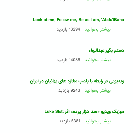
محفل
شعر
ملی
جناب
بهائیان
طاهره
Look at me, Follow me, Be as I am, 'Abdu'lBaha
ایران
«دیار
عشق»
بیشتر بخوانید
درباره
13294 بازدید
Look
at
me,
دستم بگیر عبدالبهاء
Follow
me,
بیشتر بخوانید
درباره
14036 بازدید
Be
دستم
as
بگیر
I
عبدالبهاء
ویدیویی در رابطه با پلمپ مغازه های بهائیان در ایران
am,
'Abdu'lBaha
بیشتر بخوانید
درباره
9243 بازدید
ویدیویی
در
رابطه
موزیک ویدیو «صد هزار پرده» اثر Luke Slott
با
پلمپ
بیشتر بخوانید
درباره
5381 بازدید
مغازه
موزیک
های