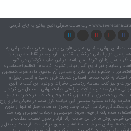
www.aeenebahai.org - وب سایت معرفی آئین بهائی به زبان فارسی
سایت آئین بهائی سایتی به زبان فارسی و برای معرفی دیانت بهائی به
هموطنان عزیز ایرانی در کشور مقدّس ایران و سایر نقاط جهان و نیز
دیگر فارسی زبانان شریف می باشد. در این سایت کوشش می شود
اساس عقاید و نیز تاریخ آئین بهائی تشریح گردیده ، تعالیم اجتماعی و
اقتصادی ، احکام و نظام اداری و سیاسی آن توضیح داده شود. همچنین
با استناد به کتب مقدسه آسمانی همانند قرآن مجید و انجیل جلیل و
تورات و نیز کتب مقدسه زردشتیان بشارات و وعود این کتب به آئین
بهائی مطرح شده و حقانیّت و راستی دیانت بهائی استدلال می گردد و
نیز بخش مختصری از آیات الهی که به وحی خداوند بر حضرت باب و
حضرت بهاءالله مبشرو موسس این دیانت نازل شده در معرض فکر و روح
بازدیدکنندگان قرار می گیرد. جهت وصول به هدف فوق نه تنها از متون
استفاده شده بلکه از فیلم، سرود، موسیقی و مجلات تصویری بهره مند
می شویم. روش ما در این سایت ارائه آزاد و بدون تعصب مطالب و
دعوت هموطنان شریف به مطالعه و تحقیق در آنهاست. از بحث و جدل و
تلاش برای برتری در کلام پرهیز می کنیم و ملّت شریف ایران را به