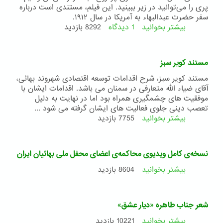
هشتمین
پری را می‌توانید در زیر ببینید. این فیلم، مستندی است درباره
سالگرد
سفر حضرت عبدالبهاء به آمریکا در سال ۱۹۱۲.
دستگیری
بیشتر بخوانید
1 دیدگاه
درباره
8292 بازدید
یاران
مستند
«سفری
پر
مستند کویر سبز
فروغ»
در
مستند کویر سبز، شرح اقدامات توسعه اقتصادی شهروند بهائی،
پنج
آقای ضیاء الله متعارفی در سمنان می باشد. اقدامات ایشان با
قسمت
موفقیت های چشمگیری همراه بود اما در نهایت به دلیل
تعصب دینی جلوی فعالیت های ایشان گرفته می شود ...
بیشتر بخوانید
درباره
7755 بازدید
مستند
کویر
سبز
نسخه‌ی کامل ویدیوی محاکمه‌ی اعضای محفل ملی بهائیان ایران
بیشتر بخوانید
درباره
8604 بازدید
نسخه‌ی
کامل
ویدیوی
شعر جناب طاهره «دیار عشق»
محاکمه‌ی
اعضای
بیشتر بخوانید
درباره
10221 بازدید