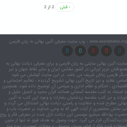
‹ قبلی
2 از 2
www.aeenebahai.org - وب سایت معرفی آئین بهائی به زبان فارسی
سایت آئین بهائی سایتی به زبان فارسی و برای معرفی دیانت بهائی به
هموطنان عزیز ایرانی در کشور مقدّس ایران و سایر نقاط جهان و نیز
دیگر فارسی زبانان شریف می باشد. در این سایت کوشش می شود
اساس عقاید و نیز تاریخ آئین بهائی تشریح گردیده ، تعالیم اجتماعی و
اقتصادی ، احکام و نظام اداری و سیاسی آن توضیح داده شود. همچنین
با استناد به کتب مقدسه آسمانی همانند قرآن مجید و انجیل جلیل و
تورات و نیز کتب مقدسه زردشتیان بشارات و وعود این کتب به آئین
بهائی مطرح شده و حقانیّت و راستی دیانت بهائی استدلال می گردد و
نیز بخش مختصری از آیات الهی که به وحی خداوند بر حضرت باب و
حضرت بهاءالله مبشرو موسس این دیانت نازل شده در معرض فکر و روح
بازدیدکنندگان قرار می گیرد. جهت وصول به هدف فوق نه تنها از متون
استفاده شده بلکه از فیلم، سرود، موسیقی و مجلات تصویری بهره مند