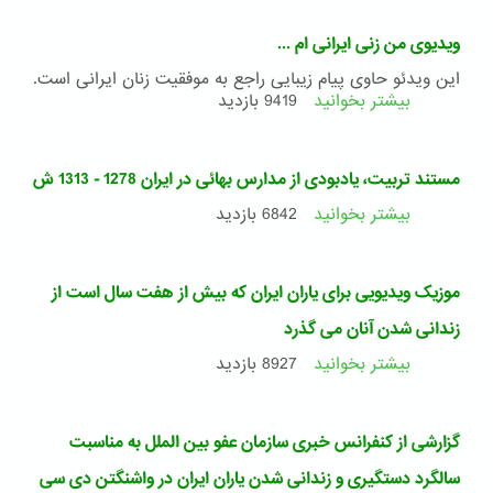
از
مشرق
ویدیوی من زنی ایرانی ام ...
الاذکارهای
بهائی
این ویدئو حاوی پیام زیبایی راجع به موفقیت زنان ایرانی است.
همراه
بیشتر بخوانید
درباره
9419 بازدید
با
ویدیوی
موسیقی
من
زنی
مستند تربیت، یادبودی از مدارس بهائی در ایران 1278 - 1313 ش
ایرانی
ام
بیشتر بخوانید
درباره
6842 بازدید
...
مستند
تربیت،
یادبودی
موزیک ویدیویی برای یاران ایران که بیش از هفت سال است از
از
مدارس
زندانی شدن آنان می گذرد
بهائی
بیشتر بخوانید
درباره
8927 بازدید
در
موزیک
ایران
ویدیویی
1278
برای
-
گزارشی از کنفرانس خبری سازمان عفو بین الملل به مناسبت
یاران
1313
ایران
ش
سالگرد دستگیری و زندانی شدن یاران ایران در واشنگتن دی سی