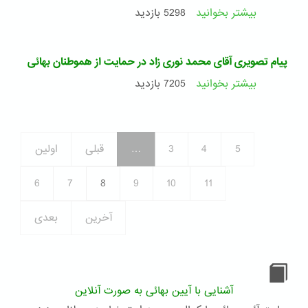
که
بیشتر بخوانید
درباره
5298 بازدید
بیش
گزارشی
از
از
هفت
کنفرانس
سال
پیام تصویری آقای محمد نوری زاد در حمایت از هموطنان بهائی
خبری
است
سازمان
بیشتر بخوانید
درباره
7205 بازدید
از
عفو
پیام
زندانی
بین
تصویری
شدن
الملل
آقای
آنان
به
محمد
می
5
4
3
…
قبلی
اولین
مناسبت
نوری
گذرد
سالگرد
زاد
دستگیری
در
6
7
8
9
10
11
و
حمایت
زندانی
از
آخرین
بعدی
شدن
هموطنان
یاران
بهائی
ایران
در
واشنگتن
دی
آشنایی با آیین بهائی به صورت آنلاین
سی