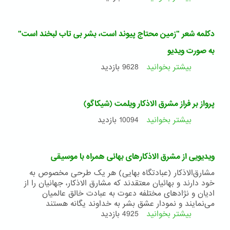
شد"
موزیک
به
ویدیو
همراه
«من
دکلمه شعر "زمین محتاج پیوند است، بشر بی تاب لبخند است"
مستند
اینجا
"عدالت
ریشه
به صورت ویدیو
انقلابی"
در
بیشتر بخوانید
درباره
9628 بازدید
از
خاک
دکلمه
بی
وطن
شعر
بی
دارم»
"زمین
سی
پرواز بر فراز مشرق الاذکار ویلمت (شیکاگو)
محتاج
فارسی
پیوند
بیشتر بخوانید
درباره
10094 بازدید
است،
پرواز
بشر
بر
بی
فراز
ویدیویی از مشرق الاذکارهای بهائی همراه با موسیقی
تاب
مشرق
لبخند
الاذکار
مشارق‌الاذکار (عبادتگاه بهایی) هر یک طرحی مخصوص به
است"
ویلمت
خود دارند و بهائیان معتقدند که مشارق الاذکار، جهانیان را از
به
(شیکاگو)
ادیان و نژادهای مختلفه دعوت به عبادت خالق عالمیان
صورت
می‌نمایند و نمودار عشق بشر به خداوند یگانه هستند
ویدیو
بیشتر بخوانید
درباره
4925 بازدید
ویدیویی