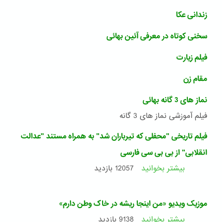
زندانی عکا
سخنی کوتاه در معرفی آئین بهائی
فیلم زیارت
مقام زن
نماز های 3 گانه بهائی
فیلم آموزشی نماز های 3 گانه
فیلم تاریخی "محفلی که تیرباران شد" به همراه مستند "عدالت
انقلابی" از بی بی سی فارسی
بیشتر بخوانید
درباره
12057 بازدید
فیلم
تاریخی
"محفلی
موزیک ویدیو «من اینجا ریشه در خاک وطن دارم»
که
تیرباران
بیشتر بخوانید
درباره
9138 بازدید