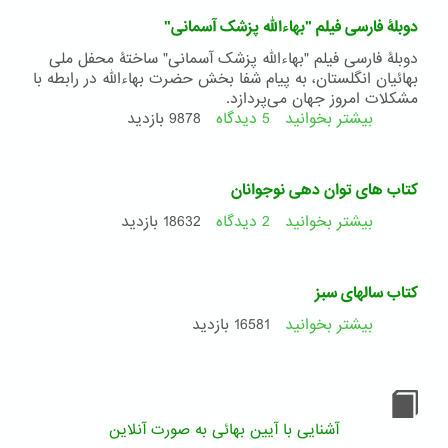
از
دوبلۀ فارسی فیلم "بهاءالله پزشک آسمانی"
زندگی
حضرت
دوبلۀ فارسی فیلم "بهاءالله پزشک آسمانی" ساختۀ محفل ملی
عبدالبها
بهائیان انگلستان، به پیام شفا بخش حضرت بهاءالله در رابطه با
مشکلات امروز جهان می‌پردازد.
بیشتر بخوانید
5 دیدگاه
درباره
9878 بازدید
دوبلۀ
فارسی
فیلم
کتاب های توان دهی نوجوانان
"بهاءالله
پزشک
بیشتر بخوانید
2 دیدگاه
درباره
18632 بازدید
آسمانی"
کتاب
های
توان
کتاب سالهای سبز
دهی
نوجوانان
بیشتر بخوانید
درباره
16581 بازدید
کتاب
سالهای
سبز
آشنایی با آیین بهائی به صورت آنلاین