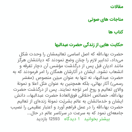
مقالات
مناجات های صوتی
کتاب ها
حکایت هایی از زندگی حضرت عبدالبها
حضرت بهاءالله که اصل اساسی تعالیمشان را وحدت شکل
می‌داد، تدابیر لازم را چنان وضع نمودند که دیانتشان هرگز
مانند ادیان قبل پس از درگذشت مؤسّس آن دچار تفرقه و
انشعاب نشود. ایشان در آثارشان همگان را امر فرمودند که به
حضرت عبدالبهاء نه تنها به عنوان مبیّن منصوص (مفسّر
رسمی) آثار بهائی، بلکه همچنین به عنوان مَثَل اعلا و نمونۀ
والای تعالیم و روح امر توّجه نمایند. پس از درگذشت حضرت
بهاءالله، خصائص اخلاقی فوق‌العادۀ حضرت عبدالبهاء، دانش
ایشان و خدماتشان به عالم بشریّت نمونۀ زنده‌ای از تعالیم
حضرت بهاءالله را در عمل فراهم آورد و اعتبار عظیمی را نصیب
جامعه‌ای نمود که به سرعت در سر‌تا‌سر عالم در حال...
بیشتر بخوانید
1 دیدگاه
درباره
12593 بازدید
حکایت
هایی