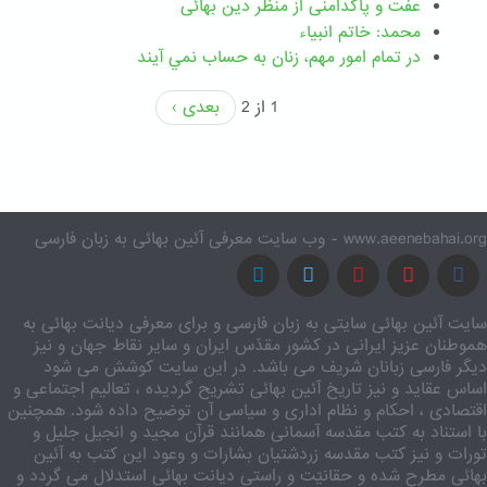
عفّت و پاکدامنی از منظر دین بهائی
محمد: خاتم انبیاء
در تمام امور مهم،‌ زنان به حساب نمي آيند
1 از 2
بعدی ›
www.aeenebahai.org - وب سایت معرفی آئین بهائی به زبان فارسی
سایت آئین بهائی سایتی به زبان فارسی و برای معرفی دیانت بهائی به
هموطنان عزیز ایرانی در کشور مقدّس ایران و سایر نقاط جهان و نیز
دیگر فارسی زبانان شریف می باشد. در این سایت کوشش می شود
اساس عقاید و نیز تاریخ آئین بهائی تشریح گردیده ، تعالیم اجتماعی و
اقتصادی ، احکام و نظام اداری و سیاسی آن توضیح داده شود. همچنین
با استناد به کتب مقدسه آسمانی همانند قرآن مجید و انجیل جلیل و
تورات و نیز کتب مقدسه زردشتیان بشارات و وعود این کتب به آئین
بهائی مطرح شده و حقانیّت و راستی دیانت بهائی استدلال می گردد و