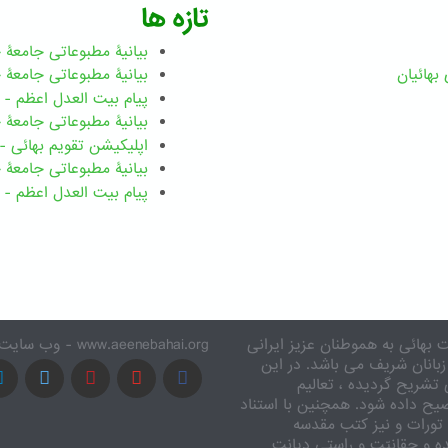
تازه ها
بیانیۀ مطبوعاتی جامعۀ جهانی ب
بهائيان
بیانیۀ مطبوعاتی جامعۀ جهانی بهائ
پیام بیت العدل اعظم - رضوان ۲۰۲۶ میلاد
بیانیۀ مطبوعاتی جامعۀ جهانی بهائ
اپلیکیشن تقویم بهائی - ۱۸۳ بدی
بیانیۀ مطبوعاتی جامعۀ جهانی بها
پیام بیت العدل اعظم - ۸ اسفند ۱۴۰۴
 بهائی به هموطنان عزیز ایرانی
www.aeenebahai.org - وب سایت معرفی آئین بهائی به زبان فارسی
زبانان شریف می باشد. در این
تشریح گردیده ، تعالیم
یح داده شود. همچنین با استناد
تورات و نیز کتب مقدسه
ه و حقانیّت و راستی دیانت