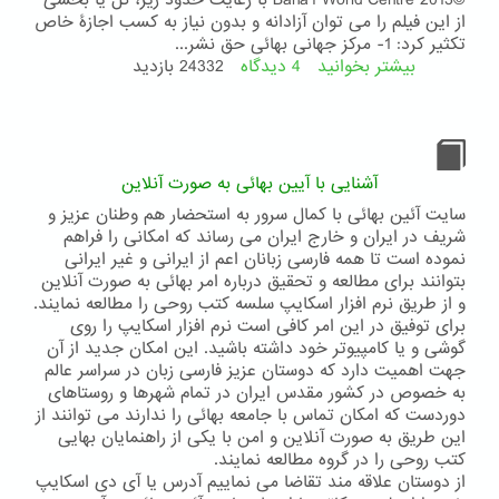
©Bahá’í World Centre 2013 با رعایت حدود زیر، کل یا بخشی
از این فیلم را می توان آزادانه و بدون نیاز به کسب اجازۀ خاص
تکثیر کرد: 1- مرکز جهانی بهائی حق نشر...
بیشتر بخوانید
4 دیدگاه
درباره
24332 بازدید
مرزهای
یادگیری
آشنایی با آیین بهائی به صورت آنلاین
سایت آئین بهائی با کمال سرور به استحضار هم وطنان عزیز و
شریف در ایران و خارج ایران می رساند که امکانی را فراهم
نموده است تا همه فارسی زبانان اعم از ایرانی و غیر ایرانی
بتوانند برای مطالعه و تحقیق درباره امر بهائی به صورت آنلاین
و از طریق نرم افزار اسکایپ سلسه کتب روحی را مطالعه نمایند.
برای توفیق در این امر کافی است نرم افزار اسکایپ را روی
گوشی و یا کامپیوتر خود داشته باشید. این امکان جدید از آن
جهت اهمیت دارد که دوستان عزیز فارسی زبان در سراسر عالم
به خصوص در کشور مقدس ایران در تمام شهرها و روستاهای
دوردست که امکان تماس با جامعه بهائی را ندارند می توانند از
این طریق به صورت آنلاین و امن با یکی از راهنمایان بهایی
کتب روحی را در گروه مطالعه نمایند.
از دوستان علاقه مند تقاضا می نماییم آدرس یا آی دی اسکایپ