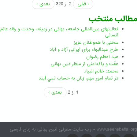
‹ قبلی
2 از 320
بعدی ›
مطالب منتخب
فعالیتهای بین‌المللی جامعهء بهائی در زمینهء وحدت و رفاه عالم
انسانی
سخنی با هموطنان عزیز
طرحِ عبدالبهاء برایِ ایرانی آزاد و آباد
عید اعظم رضوان
عفّت و پاکدامنی از منظر دین بهائی
محمد: خاتم انبیاء
در تمام امور مهم،‌ زنان به حساب نمي آيند
1 از 2
بعدی ›
www.aeenebahai.org - وب سایت معرفی آئین بهائی به زبان فارسی