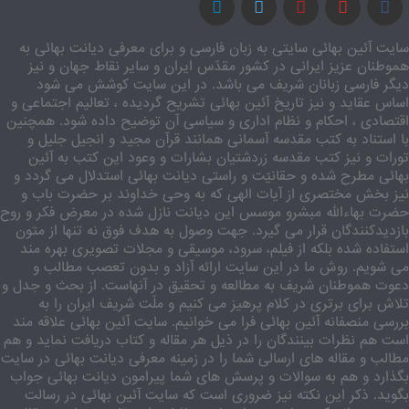
سایت آئین بهائی سایتی به زبان فارسی و برای معرفی دیانت بهائی به
هموطنان عزیز ایرانی در کشور مقدّس ایران و سایر نقاط جهان و نیز
دیگر فارسی زبانان شریف می باشد. در این سایت کوشش می شود
اساس عقاید و نیز تاریخ آئین بهائی تشریح گردیده ، تعالیم اجتماعی و
اقتصادی ، احکام و نظام اداری و سیاسی آن توضیح داده شود. همچنین
با استناد به کتب مقدسه آسمانی همانند قرآن مجید و انجیل جلیل و
تورات و نیز کتب مقدسه زردشتیان بشارات و وعود این کتب به آئین
بهائی مطرح شده و حقانیّت و راستی دیانت بهائی استدلال می گردد و
نیز بخش مختصری از آیات الهی که به وحی خداوند بر حضرت باب و
حضرت بهاءالله مبشرو موسس این دیانت نازل شده در معرض فکر و روح
بازدیدکنندگان قرار می گیرد. جهت وصول به هدف فوق نه تنها از متون
استفاده شده بلکه از فیلم، سرود، موسیقی و مجلات تصویری بهره مند
می شویم. روش ما در این سایت ارائه آزاد و بدون تعصب مطالب و
دعوت هموطنان شریف به مطالعه و تحقیق در آنهاست. از بحث و جدل و
تلاش برای برتری در کلام پرهیز می کنیم و ملّت شریف ایران را به
بررسی منصفانه آئین بهائی فرا می خوانیم. سایت آئین بهائی علاقه مند
است هم نظرات بینندگان را در ذیل هر مقاله و کتاب دریافت نماید و هم
مطالب و مقاله های ارسالی شما را در زمینه معرفی دیانت بهائی در سایت
بگذارد و هم به سوالات و پرسش های شما پیرامون دیانت بهائی جواب
بگوید. ذکر این نکته نیز ضروری است که سایت آئین بهائی در رسالت