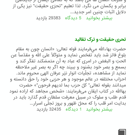
و منزلت انسان ها می باشد که به تمامی ایشان از جایگاهی
برابر و یکسان می نگرد. لذا تعلیم "تحرّی حقیقت" نیز یکی از
دلایل اثبات چنین امر جدید...
بیشتر بخوانید
5 دیدگاه
درباره
29383 بازدید
تحری
حقیقت
تحری حقیقت و ترک تقالید
حضرت بهاءالله مي‌فرمايند قوله تعالی: «انسان چون به مقام
بلوغ فائز شد بايد تفحّص نمايد و متوکّلاً علی الله و مقدّساً عن
الحبّ و البغض در امری که عباد به آن متمسّکند تفکّر کند و
بسمع و بصر خود بشنود و ببيند چه اگر به بصر غير ملاحظه
نمايد از مشاهدهء تجلّيات انوار نيّر عرفان الهی محروم ماند.
احزاب مختلفه در عالم موجود و هر حزبی خود را حقّ دانسته و
ميدانند بقوله تعالی" کلّ حزب بما لديهم فرحون"» حضرت
بهاالله در کتاب ایقان می‌فرمایند: «شخص مجاهد که اراده نمود
قدم طلب و سلوک در سبيل معرفت سلطان قدم گذارد بايد در
بدايت امر قلب را که محلّ ظهور و بروز تجلّی اسرار...
بیشتر بخوانید
1 دیدگاه
درباره
32435 بازدید
تحری
حقیقت
و
ترک