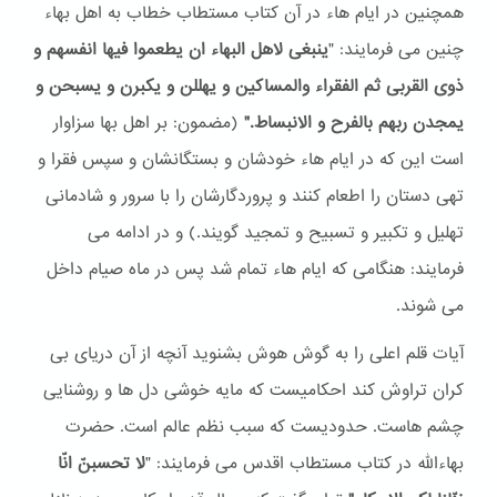
همچنین در ایام هاء در آن کتاب مستطاب خطاب به اهل بهاء
چنین می فرمایند: "
ینبغی لاهل البهاء ان یطعموا فیها انفسهم و
ذوی القربی ثم الفقراء والمساکین و یهللن و یکبرن و یسبحن و
یمجدن ربهم بالفرح و الانبساط."
(مضمون: بر اهل بها سزاوار
است این که در ایام هاء خودشان و بستگانشان و سپس فقرا و
تهی دستان را اطعام کنند و پروردگارشان را با سرور و شادمانی
تهلیل و تکبیر و تسبیح و تمجید گویند.) و در ادامه می
فرمایند: هنگامی که ایام هاء تمام شد پس در ماه صیام داخل
می شوند.
آیات قلم اعلی را به گوش هوش بشنوید آنچه از آن دریای بی
کران تراوش کند احکامیست که مایه خوشی دل ها و روشنایی
چشم هاست. حدودیست که سبب نظم عالم است. حضرت
بهاءالله در کتاب مستطاب اقدس می فرمایند: "
لا تحسبنّ انّا