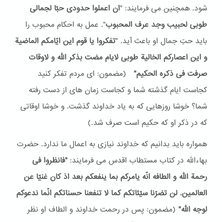
شود. همچنین می فرمایند: "
ان اعملوا حدودی حبّا لجمالی
طوبی لحبیب وجد عرف المحبوب
". عمل به احکام محبوب را
باید حبّ جمال او باعث آید. "
تفکروا یا قوم این ایّامکم الماضیة
و این اعصارکم الخالیة طوبی لایام مضت بذکر الله و لاوقات
صرفت فی ذکره الحکیم"
(مضمون: ای مردم تفکر کنید
کجاست ایام گذشته شما و کجاست زمان های از دست رفته
شما؟ خوشا روزهایی که به یاد خداوند گذشت. و خوشا اوقاتی
که در ذکر او که حکیم است صرف شد.)
همواره باید بدانیم که خداوند نیازی به اعمال ما ندارد. حضرت
بهاءالله در کتاب مستطاب اقدس می فرمایند:
"فانظروا فی
رحمة الله و الطافه انّه یامرکم بما ینفعکم بعد اذ کان غنیّا عن
العالمین. لن تضرّنا سیّئاتکم کما لا تنفعنا حسناتکم انّما ندعوکم
لوجه الله"
(مضمون: پس در رحمت خداوند و الطاف او نظر