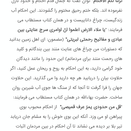
نزّلنا لکم الاحکام"
توان گفت که جمال قدم احکام و حدود نازل
نفرموده اند. بلکه ختم رحیق مختوم را گشودند. این احکام آب
زندگیست، چراغ داناییست و در همان کتاب مستطاب می
فرمایند: "
یا ملاء الارض اعلموا انّ اوامری سرج عنایتی بین
عبادی و مفاتیح رحمتی لبریتی"
(مضمون: ای اهل زمین بدانید
که دستورات من چراغ های عنایت منند بین بندگانم و کلید
های رحمت منند برای مردمانم) این حدود را مانند دیدگان
خود گرامی دارید، به این احکام به روح و ریحان عمل کنید، اگر
حلاوت بیان را دریابید هر چه دارید وا می گذارید. این حلاوت
جهان را فرا گرفت تا آنجا که از سنگ ها جوی آب شیرین روان
ساخت. حضرت بهاءالله در همان کتاب مستطاب می فرمایند:
"
قل من حدودی یمرّ عرف قمیصی"
از احکام محبوب بوی
پیراهن او می وزد. آنکه این بوی خوش را به مشام جان دریابد
تیر بلا بر دیده می نشاند تا آن احکام در بین مردمان اثبات