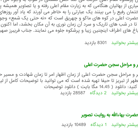
ری از بهائیان هنگامی که به زیارت مقام اعلی رفته و یا تصاویر همیشه پر
مان رفیع را می بینند یک عبارتی را به خاطر می آورند که یاد آور روزهای
ضرت اعلی در کوه های ماکو و چهریق است که «نه حتی یک شمع» وجو
ا در شب های تاریک و سرد آن زمان نوری به آن مکان بخشد، اما اکنون 
باغ های اطراف اینچنین زیبا و پرشکوه جلوه می نمایند. جناب فریبرز صهبا
یشتر بخوانید
درباره
8301 بازدید
توسعه
مرکز
جهانی
 و مراحل سجن حضرت اعلی
بهائی
و مراحل سجن حضرت اعلی از زمان اظهار امر تا زمان شهادت و مسیر 
ر از تبریز تا حیفا تهیه شده است که می توانید با توضیحات کامل از لی
د ( 14.45 مگا بایت ) دانلود توضیحات
یشتر بخوانید
2 دیدگاه
درباره
28587 بازدید
خط
سیر
و
ضرت بهاءالله به روایت تصویر
مراحل
سجن
یشتر بخوانید
1 دیدگاه
درباره
10489 بازدید
حضرت
زندگی
اعلی
حضرت