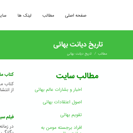
صفحه اصلی
مطالب
لینک ها
سای
رفتن
به
تاریخ دیانت بهائی
محتوای
اصلی
/
مطالب
تاریخ دیانت بهائی
مطالب سایت
کتاب مل
کتاب مل
اخبار و بشارات عالم بهائى
از انتشارات
ب
اصول اعتقادات بهائی
تقویم بهائی
فیلم سید
در زمان
افراد برجسته مومن به
یگانگی 