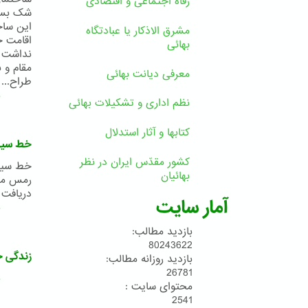
رفاه اجتماعی و اقتصادی
شک بسیا
این ساخت
مشرق الاذکار یا عبادتگاه
اقامت ح
بهائی
نداشت ت
مقام و 
معرفی دیانت بهائی
طراح...
ب
نظم اداری و تشکیلات بهائی
کتابها و آثار استدلال
خط سیر
کشور مقدّس ایران در نظر
خط سیر 
بهائیان
رمس مطه
دریافت کنید: دانلو
آمار سایت
ب
بازدید مطالب:
80243622
زندگی ح
بازدید روزانه مطالب:
26781
ب
محتوای سایت :
2541