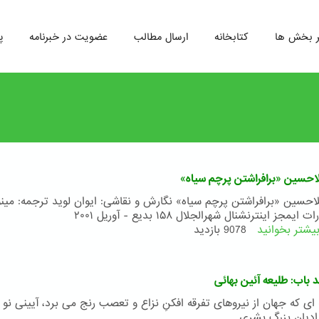
ر بخش ها
کتابخانه
ارسال مطالب
عضویت در خبرنامه
پ
احسین «برافراشتن پرچم سیاه»
احسین «برافراشتن پرچم سیاه» نگارش و نقاشی: ایوان لوید ترجمه: مینو
 ایمجز اینترنشنال شهرالجلال ۱۵۸ بدیع - آوریل ۲۰۰۱
یشتر بخوانید
درباره
9078 بازدید
کتاب
ملاحسین
«برافراشتن
 باب: طلیعه آئین بهائی
پرچم
سیاه»
ه ای که جهان از نیروهای تفرقه افکنِ نزاع و تعصب رنج می برد، آیینی نو
ادیان بزرگ بشری...