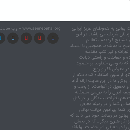
 بهائی به هموطنان عزیز ایرانی
www.aeenebahai.org - وب سایت معرفی آئین بهائی به زبان فارسی
زبانان شریف می باشد. در این
تشریح گردیده ، تعالیم
یح داده شود. همچنین با استناد
تورات و نیز کتب مقدسه
ه و حقانیّت و راستی دیانت
 که به وحی خداوند بر حضرت
در معرض فکر و روح
ا از متون استفاده شده بلکه از
وش ما در این سایت ارائه آزاد
 تحقیق در آنهاست. از بحث و
ف ایران را به بررسی منصفانه
ت هم نظرات بینندگان را در ذیل
الی شما را در زمینه معرفی
 شما پیرامون دیانت بهائی
بهائی در رسالت خود می داند که
یز آثار هنری دیگر ـ که در بخش
را در معرفی امر حضرت بهاءالله