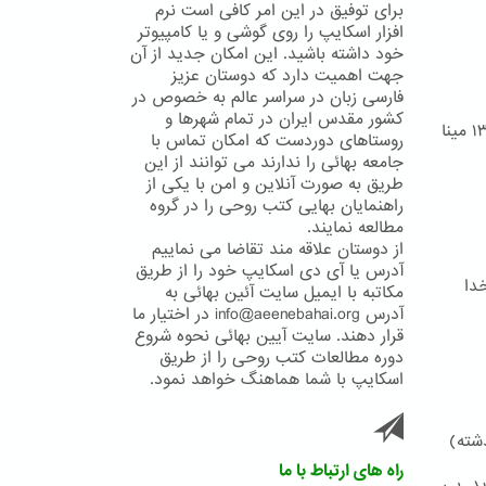
برای توفیق در این امر کافی است نرم
افزار اسکایپ را روی گوشی و یا کامپیوتر
خود داشته باشید. این امکان جدید از آن
جهت اهمیت دارد که دوستان عزیز
فارسی زبان در سراسر عالم به خصوص در
کشور مقدس ایران در تمام شهرها و
نگاهی به تاریخ جامعه بهائی ایران در دوران حکومت محمد رضا شاه ۱۳۲۰ تا ۱۳۵۷ مینا
روستاهای دوردست که امکان تماس با
جامعه بهائی را ندارند می توانند از این
طریق به صورت آنلاین و امن با یکی از
راهنمایان بهایی کتب روحی را در گروه
مطالعه نمایند.
از دوستان علاقه مند تقاضا می نماییم
آدرس یا آی دی اسکایپ خود را از طریق
دا
مکاتبه با ایمیل سایت آئین بهائی به
آدرس info@aeenebahai.org در اختیار ما
قرار دهند. سایت آیین بهائی نحوه شروع
دوره مطالعات کتب روحی را از طریق
اسکایپ با شما هماهنگ خواهد نمود.
شته)
راه های ارتباط با ما
د. بی