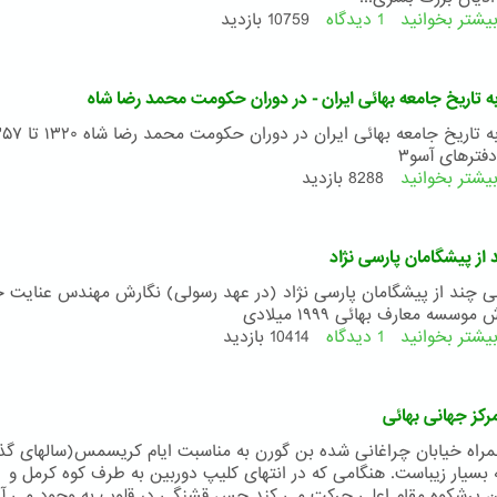
یشتر بخوانید
1 دیدگاه
درباره
10759 بازدید
فیلم
سید
باب:
ه تاریخ جامعه بهائی ایران - در دوران حکومت محمد رضا شاه
طلیعه
آئین
بهائی
دفترهای آسو۳
یشتر بخوانید
درباره
8288 بازدید
نگاهی
به
تاریخ
از پیشگامان پارسی نژاد
جامعه
بهائی
ی چند از پیشگامان پارسی نژاد (در عهد رسولی) نگارش مهندس عنایت خ
ایران
سسه معارف بهائی ۱۹۹۹ میلادی
-
یشتر بخوانید
1 دیدگاه
درباره
10414 بازدید
در
تنی
دوران
چند
حکومت
از
رکز جهانی بهائی
محمد
پیشگامان
رضا
پارسی
راه خیابان چراغانی شده بن گورن به مناسبت ایام کریسمس(سالهای گذ
شاه
نژاد
بسیار زیباست. هنگامی که در انتهای کلیپ دوربین به طرف کوه کرمل و
 پرشکوه مقام اعلی حرکت می کند حس قشنگی در قلوب به وجود می آی