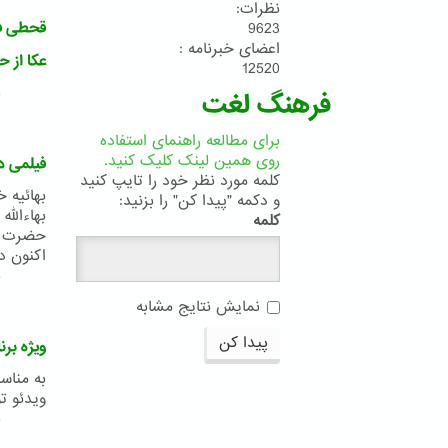
نظرات:
قحطی فل
9623
اعضای خبرنامه :
عکا از 
12520
ب
فرهنگ لغت
برای مطالعه راهنمای استفاده
روی همین لینک کلیک کنید.
فیلمی در
کلمه مورد نظر خود را تایپ کنید
بهائیه خ
و دکمه "پیدا کن" را بزنید:
بهاءالل
کلمه
اکنون در
ب
نمایش نتایج مشابه
پیدا کن
ویژه برن
به مناس
ویدئو ت
ب