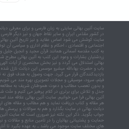
سایت آئین بهائی سایتی به زبان فارسی و برای معرفی دیانت
در کشور مقدّس ایران و سایر نقاط جهان و نیز دیگر فارسی 
سایت کوشش می شود اساس عقاید و نیز تاریخ آئین بهائی 
اجتماعی و اقتصادی ، احکام و نظام اداری و سیاسی آن توض
به کتب مقدسه آسمانی همانند قرآن مجید و انجیل جلیل و 
زردشتیان بشارات و وعود این کتب به آئین بهائی مطرح شد
بهائی استدلال می گردد و نیز بخش مختصری از آیات الهی
باب و حضرت بهاءالله مبشرو موسس این دیانت نازل شده 
بازدیدکنندگان قرار می گیرد. جهت وصول به هدف فوق نه تنه
فیلم، سرود، موسیقی و مجلات تصویری بهره مند می شویم. ر
و بدون تعصب مطالب و دعوت هموطنان شریف به مطالعه و
جدل و تلاش برای برتری در کلام پرهیز می کنیم و ملّت شری
آئین بهائی فرا می خوانیم. سایت آئین بهائی علاقه مند اس
هر مقاله و کتاب دریافت نماید و هم مطالب و مقاله های ارس
دیانت بهائی در سایت بگذارد و هم به سوالات و پرسش های
جواب بگوید. ذکر این نکته نیز ضروری است که سایت آئین 
حمایت و پشتیبانی بهائیان را در تامین منابع و مقالات و ن
های مختلف سایت موجود می باشد ـ به عهده بگیرد تا آنان 