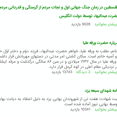
بهاءالله
سطین در زمان جنگ جهانی اول و نجات مردم از گرسنگی و قدردانی مردم 
به
روایت
حضرت عبدالبهاء توسط دولت انگلیس
تصویر
یشتر بخوانید
درباره
9028 بازدید
قحطی
فلسطین
در
باره حضرت ورقه علیا
زمان
جنگ
انم، ملقب به ورقه علیا، خواهر حضرت عبدالبهاء، فرزند دوّم و دختر اوّل
جهانی
ه و آسیه خانم است. سکان کشتی امر مدتی در دستهای مهربانش قرار داش
اول
حضرت ورقه علیا در سال ۱۹۳۲ میلادی و در سن ۸۶ سالگی درگذشت و مرقد ا
و
 نزدیکی مقام اعلی در کوه کرمل قرار دارد.
نجات
یشتر بخوانید
2 دیدگاه
درباره
13743 بازدید
مردم
فیلمی
از
درباره
گرسنگی
حضرت
امه شهدای سبعه یزد
و
ورقه
قدردانی
علیا
بت شهادت هفت تن از شهروندان بهایی یزد به دلیل اعتقاد به دیانت بهای
مردم
وسط بهایی نیوز آماده شده است.
حیفا
یشتر بخوانید
درباره
10341 بازدید
و
ویژه