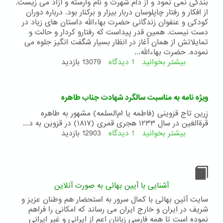
بندگی نمی نمود و از دام شهرت و نام وارسته و آزاد می زیست.
از افکار و رفتار چاپلوسان دربار بیزار و برکنار بود. درباره دوران
کودکی و عنفوان زندگانی حضرت بهاءالله داستان های زیاد در
دست نیست. همین قدر پیداست که رفتارو کردار و حالت و
تمایلاتش از همان آغاز در انظار بسیار شگفت انگیز جلوه می
نموده. حضرت بهاءالله...
بیشتر بخوانید
1 دیدگاه
درباره
13079 بازدید
به
مناسبت
یوم
ویژه نامه به مناسبت سالگرد شهادت جناب طاهره
ولادت
حضرت
زرین تاج قزوینی (فاطمه یا ام‌السلمه) مشهور به طاهره
اعلی
قُرةالعَین در سال ۱۲۳۳ هجری قمری (۱۸۱۷) در قزوین به د...
و
بیشتر بخوانید
1 دیدگاه
درباره
12903 بازدید
حضرت
ویژه
بهاءالله
نامه
به
مناسبت
سالگرد
آشنایی با آیین بهائی به صورت آنلاین
شهادت
سایت آئین بهائی با کمال سرور به استحضار هم وطنان عزیز و
جناب
شریف در ایران و خارج ایران می رساند که امکانی را فراهم
طاهره
نموده است تا همه فارسی زبانان اعم از ایرانی و غیر ایرانی