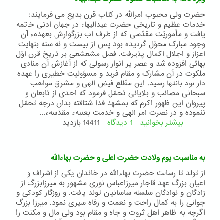
حضرت ولی محبوب امرالله در کتاب قرن بدیع می فرمایند:
خدمات عظيم و تاريخی حضرت عبدالبهاء در جهان ادنی خاتمه
يافت و مأموريّت مقدّسی که از طرف اب بزرگوارش بعهدهء آن
وجود مبارک محوّل گرديده بود پس از بيست و نه سنه بنهايت
اعزاز و اجلال اکمال پذيرفت. فصل مشعشعی بر تاريخ قرن اوّل
بهائی افزوده شد و عصر پر انوار رسولی که از آغازش آن منادی
ملکوت در آن مشارک و مقام فريد و مسؤوليت خطيری را عهده
دار بود بانتها رسيد. اين مطّلع فيض الهی و مشرق مواهب
سبحانی مصائب و بلايائی تحمّل فرمود که احدی از تابعان و
پيروان اين ظهور اکرم که بمشهد فدا شتافته بدان درجه تحمّل
ننموده و در نصرت امر الهی و خدمت بعتبهء مقدّسهء...
بیشتر بخوانید
1 دیدگاه
درباره
14411 بازدید
ویژه
نامه
به
به مناسبت یوم ولادت حضرت اعلی و حضرت بهاءالله
مناسبت
صعود
از تولد تا رسالت حضرت بهاءالله در خاندان یکی از اشراف و
حضرت
اعیان بزرگ عهد قاجار میرزاعباس نوری مشهور به میرزابزرگ از
عبدالبهاء
زادگان و نوادگان سلسله ساسانیان تولد یافت. و روزگار کودکی و
جوانی را به کمال راحت و نعمت و رفاه سپری نمود. میرزا بزرگ
اگرچه به ظاهر اهل ثروت و جاه و مقام بود ولی مال و مکنت را