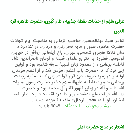
بیشتر بخوانید
3 دیدگاه
درباره
13937 بازدید
باب
آینده‌ی
ایران
غزلی مُلهَم از جذباتِ نقطۀ جذبیه ، طاءِ کُبری، حضرت طاهره قرة
است
العین
شاعر: سید عبدالحسین صاحب الزمانی به مناسبت ایام شهادت
حضرت طاهره، سرور و مایه فخر زنان و مردان، در 27 مرداد
سال 1232 هجری شمسی، تهران، باغ ایلخانی (واقع در خیابان
فردوسی فعلی)، به فتوای علمای شیعه و فرمان ناصرالدین شاه.
فاطمه برغانی ، از معدود زنان فقیهۀ عارفۀ شاعره بود و اولین
زنی بود که به حضرت باب اعظم، مؤمن شد و از اعظم مؤمنان
اولیه و در زمره حروف حیّ قرار گرفت. زنی که به مثابه رجعت
روحانی حضرت فاطمه علیهاالسلام دختر حضرت رسول صلوات
الله علیه و آله در زمان ظهور قائم آل محمد بود و حضرت
بهاءالله در اجتماع بدشت، او را طاهره لقب داد و در زیارتنامه
ایشان، او را به «فخر الرجال» ملقب فرموده است...
بیشتر بخوانید
1 دیدگاه
درباره
9048 بازدید
غزلی
مُلهَم
از
اشعار در مدح حضرت اعلی
جذباتِ