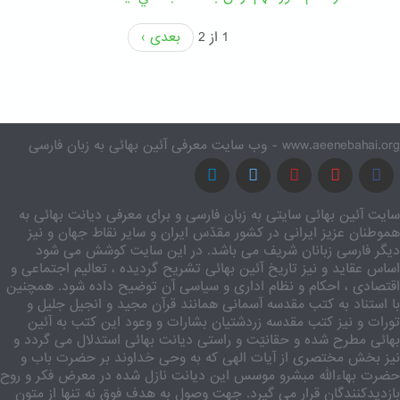
1 از 2
بعدی ›
www.aeenebahai.org - وب سایت معرفی آئین بهائی به زبان فارسی
سایت آئین بهائی سایتی به زبان فارسی و برای معرفی دیانت بهائی به
هموطنان عزیز ایرانی در کشور مقدّس ایران و سایر نقاط جهان و نیز
دیگر فارسی زبانان شریف می باشد. در این سایت کوشش می شود
اساس عقاید و نیز تاریخ آئین بهائی تشریح گردیده ، تعالیم اجتماعی و
اقتصادی ، احکام و نظام اداری و سیاسی آن توضیح داده شود. همچنین
با استناد به کتب مقدسه آسمانی همانند قرآن مجید و انجیل جلیل و
تورات و نیز کتب مقدسه زردشتیان بشارات و وعود این کتب به آئین
بهائی مطرح شده و حقانیّت و راستی دیانت بهائی استدلال می گردد و
نیز بخش مختصری از آیات الهی که به وحی خداوند بر حضرت باب و
حضرت بهاءالله مبشرو موسس این دیانت نازل شده در معرض فکر و روح
بازدیدکنندگان قرار می گیرد. جهت وصول به هدف فوق نه تنها از متون