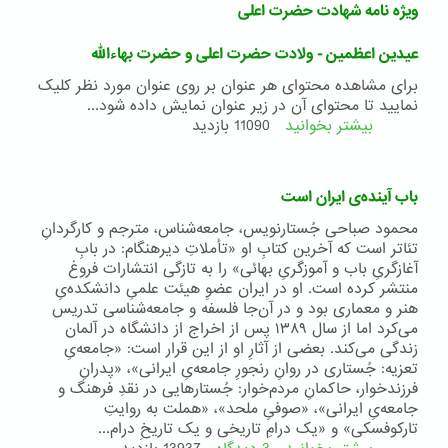
ویژه نامه شهادت حضرت اعلی
عیدین اعظمین - ولادت حضرت اعلی و حضرت بهاءالله
برای مشاهده محتوای هر عنوان بر روی عنوان مورد نظر کلیک
نمایید تا محتوای آن در زیر عنوان نمایش داده شود...
بیشتر بخوانید
درباره
11090 بازدید
عیدین
اعظمین
-
باب آینده‌ی ایران است
ولادت
حضرت
محمود صباحی جُستارنویس، جامعه‌شناس، مترجم و کارگردانِ
اعلی
تئاتر است که آخرین کتابِ او «تأملاتِ دیرهنگام: در بابِ
و
آغازگریِ باب و آموزگریِ بهائی» را به تازگی انتشارات فروغ
حضرت
منتشر کرده است. او در ایران عضوِ هیئت علمیِ دانشکده‌یِ
بهاءالله
هنر و معماری بود و در آن‌جا فلسفه و جامعه‌شناسی تدریس
می‌کرد اما از سال ۱۳۸۹ پس از اخراج از دانشگاه در آلمان
زندگی می‌کند. بعضی از آثارِ او از این قرار است: «جامعه‌یِ
تعزیه: جُستاری در روانِ ‌رنجورِ جامعه‌یِ ایرانی»، «پدرانِ
فرزند‌خوار، حاکمانِ مردم‌خوار: جُستارهایی در نقدِ فرهنگ و
جامعه‌یِ ایرانی»، «صوفیِ ملحد»، «هملت به روایتِ
تارکوفسکی» و «یک درامِ تاریخی و یک تاریخِ درام...