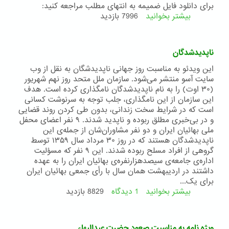
نقطۀ
برای دانلود فایل ضمیمه به انتهای مطلب مراجعه کنید:
جذبیه
بیشتر بخوانید
درباره
7996 بازدید
،
اشعار
طاءِ
در
کُبری،
مدح
ناپدید‌شدگان
حضرت
حضرت
طاهره
اعلی
این ویدئو به مناسبت روز جهانی ناپدیدشگان به نقل از وب
قرة
سایت آسو منتشر می‌شود. سازمان ملل متحد روز نهم شهریور
العین
(۳۰ اوت) را به نام ناپدیدشدگان نامگذاری کرده است. هدف
این سازمان از این نامگذاری، جلب توجه به سرنوشت کسانی
است که در شرایط سخت زندانی، بدون طی کردن روند قضایی
و در بی‌خبری مطلق ربوده و ناپدید شدند. ٩ نفر اعضای محفل
ملی بهائیان ایران و دو نفر مشاوران‌شان از جمله‌ی این
ناپدیدشدگان هستند که در روز ۳۰ مرداد سال ۱۳۵۹ توسط
گروهی از افراد مسلح ربوده شدند. این ۹ نفر که مسؤلیت
اداره‌ی جامعه‌ی سیصدهزارنفره‌ی بهائیان ایران را به عهده
داشتند در اردیبهشت همان سال با رأی جمعی بهائیان ایران
برای یک...
بیشتر بخوانید
1 دیدگاه
درباره
8829 بازدید
ناپدید‌شدگان
ویژه نامه به مناسبت صعود حضرت عبدالبهاء