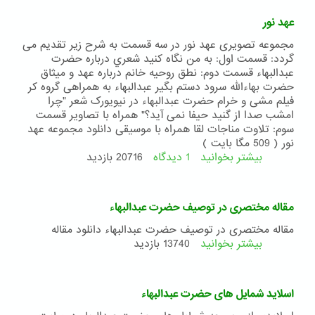
عبدالبهاء
عهد نور
مجموعه تصویری عهد نور در سه قسمت به شرح زیر تقدیم می
گردد: قسمت اول: به من نگاه کنيد شعري درباره حضرت
عبدالبهاء قسمت دوم: نطق روحیه خانم درباره عهد و میثاق
حضرت بهاءالله سرود دستم بگیر عبدالبهاء به همراهی گروه کر
فیلم مشی و خرام حضرت عبدالبهاء در نیویورک شعر "چرا
امشب صدا از گنید حیفا نمی آید؟" همراه با تصاویر قسمت
سوم: تلاوت مناجات لقا همراه با موسیقی دانلود مجموعه عهد
نور ( 509 مگا بایت )
بیشتر بخوانید
1 دیدگاه
درباره
20716 بازدید
عهد
نور
مقاله مختصری در توصیف حضرت عبدالبهاء
مقاله مختصری در توصیف حضرت عبدالبهاء دانلود مقاله
بیشتر بخوانید
درباره
13740 بازدید
مقاله
مختصری
در
اسلاید شمایل های حضرت عبدالبهاء
توصیف
حضرت