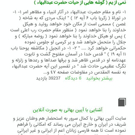
نمی از یم ( گوشه هایی از حیات حضرت عبدالبهاء )
عهد
و
١- نام و مقام حضرت عبدالبهاء در آثار انبیاء و مظاهر امر ۱- ١-
میثاق
در توراة ( زکریا باب ۶ آیه ۱۲ ) " اینک مردی که به شاخه (
آئین
غصن ) مسمی است از مکان خود خواهد روئید و هیکل
بهائی
خداوند را بنا خواهد نمود ( منظور مقام حضرت رب اعلی است
) پس او هیکل خداوند را بنا خواهد نمود ( روضه مبارکه ) و
جلال را متحمل خواهد شد و بر کرسی او جلوس نموده
حکمرانی خواهد کرد .... " ۲- ١- در انجیل ( مکاشفه یوحنا باب
۱۱ آیه ۱۹ ) " قدس خدا در آسمان مفتوح گشت و تابوت
عهدنامه او در قدس ظاهر شد و برقها صداها و رعدها و زلزله و
تگرگ عظیمی حادث شد " در تفسیر این آیه حضرت عبدالبهاء
به نفسه المقدس در مفاوضات صفحه ٤٧ و...
بیشتر بخوانید
6 دیدگاه
درباره
39237 بازدید
نمی
از
یم
(
گوشه
آشنایی با آیین بهائی به صورت آنلاین
هایی
سایت آئین بهائی با کمال سرور به استحضار هم وطنان عزیز و
از
شریف در ایران و خارج ایران می رساند که امکانی را فراهم
حیات
نموده است تا همه فارسی زبانان اعم از ایرانی و غیر ایرانی
حضرت