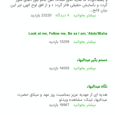
و بغضاءبوده كه شايد آفاق افئدهء اهل عالم بنور اتّفاق منوّر
گردد و بآسايش حقيقی فائز گردد * و از افق لوح الهی نيّر اين
بيان لائح...
بیشتر بخوانید
4 دیدگاه
درباره
23220 بازدید
وصیت
نامه
حضرت
Look at me, Follow me, Be as I am, 'Abdu'lBaha
بهاءالله
(
بیشتر بخوانید
درباره
13258 بازدید
کتاب
Look
عهدی
at
)
me,
دستم بگیر عبدالبهاء
Follow
me,
بیشتر بخوانید
درباره
14005 بازدید
Be
دستم
as
بگیر
I
عبدالبهاء
نگاه عبدالبهاء
am,
'Abdu'lBaha
هدیه ای از عهدیه عزیز بمناسبت روز عهد و میثاق حضرت
عبدالبهاء لینک: مشاهده ویدئو
بیشتر بخوانید
درباره
19967 بازدید
نگاه