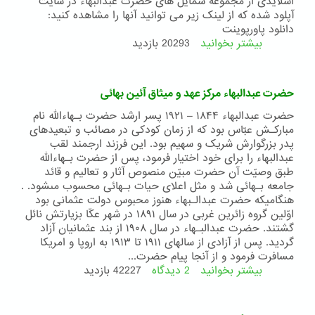
اسلایدی از مجموعه شمایل های حضرت عبدالبهاء در سایت
عبدالبهاء
آپلود شده که از لینک زیر می توانید آنها را مشاهده کنید:
دانلود پاورپوینت
بیشتر بخوانید
درباره
20293 بازدید
اسلاید
شمایل
های
حضرت عبدالبهاء مرکز عهد و میثاق آئین بهائی
حضرت
عبدالبهاء
حضرت عبدالبهاء ۱۸۴۴ – ۱۹۲۱ پسر ارشد حضرت بـهاءالله نام
مبارکـش عبّاس بود که از زمان کودکى در مصائب و تبعيدهاى
پدر بزرگوارش شريک و سهيم بود. اين فرزند ارجمند لقب
عبدالبهاء را براى خود اختيار فرمود، پس از حضرت بـهاءالله
طبق وصيّت آن حضرت مبيّن منصوص آثار و تعاليم و قائد
جامعه بـهائى شد و مثل اعلاى حيات بـهائى محسوب مىشود. .
هنگاميکه حضرت عبدالـبهاء هنوز محبوس دولت عثمانى بود
اوّلين گروه زائرين غربى در سال ۱۸۹۱ در شهر عکّا بزيارتش نائل
گشتند. حضرت عبدالبـهاء در سال ۱۹۰۸ از بند عثمانيان آزاد
گرديد. پس از آزادى از سالهاى ۱۹۱۱ تا ۱۹۱۳ به اروپا و امريکا
مسافرت فرمود و از آنجا پيام حضرت...
بیشتر بخوانید
2 دیدگاه
درباره
42227 بازدید
حضرت
عبدالبهاء
مرکز