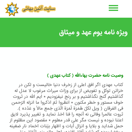
رفتن
به
محتوای
اصلی
ویژه نامه یوم عهد و میثاق
وصیت نامه حضرت بهاءالله ( کتاب عهدی )
کتاب عهدی اگر افق اعلی از زخرف دنيا خاليست و لكن در
خزائن توكل و تفويض از برای ورّاث ميراث مرغوب لا عدل له
گذاشتيم گنج نگذاشتيم و بر رنج نيفزوديم * ايم اللّه در ثروت
خوف مستور و خطر مكنون * انظروا ثمّ اذكروا ما انزله الرّحمن
فی الفرقان ( ويل لكلّ هُمَزة لُمَزة الّذی جَمع مالاً و عَدّده ).
ثروت عالمرا وفائی نه آنچه را فنا اخذ نمايد و تغيير پذيرد لايق
اعتنا نبوده و نيست مگر علی قدر معلوم * مقصود اين مظلوم از
حمل شدايد و بلايا و انزال آيات و اظهار بيّنات اخماد نار ضغينه