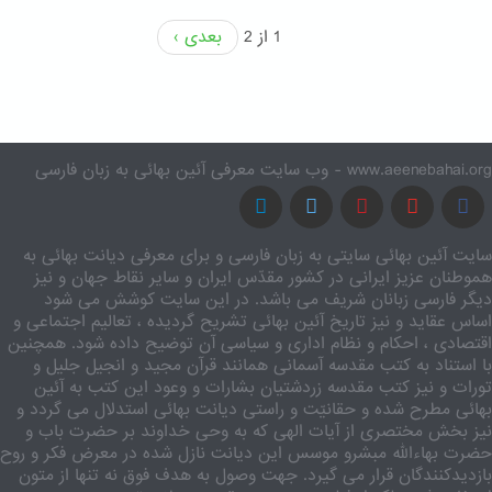
1 از 2
بعدی ›
www.aeenebahai.org - وب سایت معرفی آئین بهائی به زبان فارسی
سایت آئین بهائی سایتی به زبان فارسی و برای معرفی دیانت بهائی به
هموطنان عزیز ایرانی در کشور مقدّس ایران و سایر نقاط جهان و نیز
دیگر فارسی زبانان شریف می باشد. در این سایت کوشش می شود
اساس عقاید و نیز تاریخ آئین بهائی تشریح گردیده ، تعالیم اجتماعی و
اقتصادی ، احکام و نظام اداری و سیاسی آن توضیح داده شود. همچنین
با استناد به کتب مقدسه آسمانی همانند قرآن مجید و انجیل جلیل و
تورات و نیز کتب مقدسه زردشتیان بشارات و وعود این کتب به آئین
بهائی مطرح شده و حقانیّت و راستی دیانت بهائی استدلال می گردد و
نیز بخش مختصری از آیات الهی که به وحی خداوند بر حضرت باب و
حضرت بهاءالله مبشرو موسس این دیانت نازل شده در معرض فکر و روح
بازدیدکنندگان قرار می گیرد. جهت وصول به هدف فوق نه تنها از متون