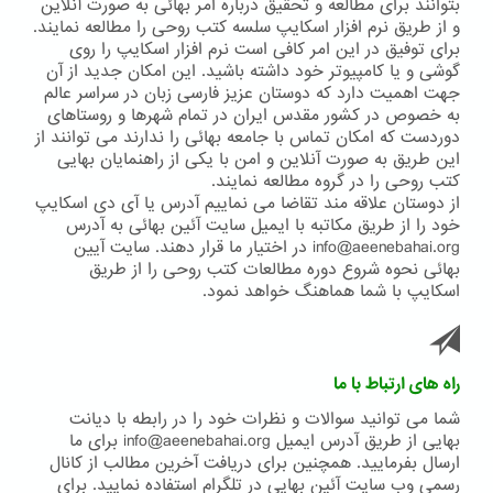
بتوانند برای مطالعه و تحقیق درباره امر بهائی به صورت آنلاین
عبدالبهاء
و از طریق نرم افزار اسکایپ سلسه کتب روحی را مطالعه نمایند.
)
برای توفیق در این امر کافی است نرم افزار اسکایپ را روی
گوشی و یا کامپیوتر خود داشته باشید. این امکان جدید از آن
جهت اهمیت دارد که دوستان عزیز فارسی زبان در سراسر عالم
به خصوص در کشور مقدس ایران در تمام شهرها و روستاهای
دوردست که امکان تماس با جامعه بهائی را ندارند می توانند از
این طریق به صورت آنلاین و امن با یکی از راهنمایان بهایی
کتب روحی را در گروه مطالعه نمایند.
از دوستان علاقه مند تقاضا می نماییم آدرس یا آی دی اسکایپ
خود را از طریق مکاتبه با ایمیل سایت آئین بهائی به آدرس
info@aeenebahai.org در اختیار ما قرار دهند. سایت آیین
بهائی نحوه شروع دوره مطالعات کتب روحی را از طریق
اسکایپ با شما هماهنگ خواهد نمود.
راه های ارتباط با ما
شما می توانید سوالات و نظرات خود را در رابطه با دیانت
بهایی از طریق آدرس ایمیل info@aeenebahai.org برای ما
ارسال بفرمایید. همچنین برای دریافت آخرین مطالب از کانال
رسمی وب سایت آئین بهایی در تلگرام استفاده نمایید. برای