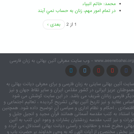
محمد: خاتم انبیاء
در تمام امور مهم،‌ زنان به حساب نمي آيند
1 از 2
بعدی ›
www.aeenebahai.org - وب سایت معرفی آئین بهائی به زبان فارسی
سایت آئین بهائی سایتی به زبان فارسی و برای معرفی دیانت بهائی به
هموطنان عزیز ایرانی در کشور مقدّس ایران و سایر نقاط جهان و نیز
دیگر فارسی زبانان شریف می باشد. در این سایت کوشش می شود
اساس عقاید و نیز تاریخ آئین بهائی تشریح گردیده ، تعالیم اجتماعی و
اقتصادی ، احکام و نظام اداری و سیاسی آن توضیح داده شود. همچنین
با استناد به کتب مقدسه آسمانی همانند قرآن مجید و انجیل جلیل و
تورات و نیز کتب مقدسه زردشتیان بشارات و وعود این کتب به آئین
بهائی مطرح شده و حقانیّت و راستی دیانت بهائی استدلال می گردد و
نیز بخش مختصری از آیات الهی که به وحی خداوند بر حضرت باب و