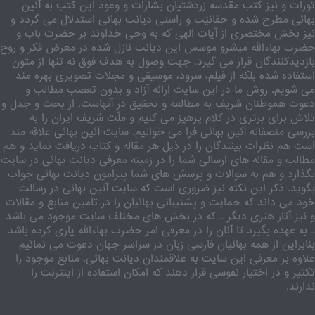
تورات و نیز کتب مقدسه زردشتیان بشارات و وعود این کتب به آئین
بهائی مطرح شده و حقانیّت و راستی دیانت بهائی استدلال می گردد و
نیز بخش مختصری از آیات الهی که به وحی خداوند بر حضرت باب و
حضرت بهاءالله مبشرو موسس این دیانت نازل شده در معرض فکر و روح
بازدیدکنندگان قرار می گیرد. جهت وصول به هدف فوق نه تنها از متون
استفاده شده بلکه از فیلم، سرود، موسیقی و مجلات تصویری بهره مند
می شویم. روش ما در این سایت ارائه آزاد و بدون تعصب مطالب و
دعوت هموطنان شریف به مطالعه و تحقیق در آنهاست. از بحث و جدل و
تلاش برای برتری در کلام پرهیز می کنیم و ملّت شریف ایران را به
بررسی منصفانه آئین بهائی فرا می خوانیم. سایت آئین بهائی علاقه مند
است هم نظرات بینندگان را در ذیل هر مقاله و کتاب دریافت نماید و هم
مطالب و مقاله های ارسالی شما را در زمینه معرفی دیانت بهائی در سایت
بگذارد و هم به سوالات و پرسش های شما پیرامون دیانت بهائی جواب
بگوید. ذکر این نکته نیز ضروری است که سایت آئین بهائی در رسالت
خود می داند که حمایت و پشتیبانی بهائیان را در تامین منابع و مقالات
و نیز آثار هنری دیگر ـ که در بخش های مختلف سایت موجود می باشد
ـ به عهده بگیرد تا آنان را در معرفی امر حضرت بهاءالله یاری کرده باشد
بنابراین از همه بهائیان فارسی زبان در سراسر جهان دعوت می نمائیم
علاوه بر معرفی این سایت به علاقمندان دیانت بهائی، منابع موجود را
تکثیر و در اختیار نفوسی قرار دهند که امکان استفاده از اینترنت را
ندارند.