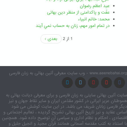
عید اعظم رضوان
عفّت و پاکدامنی از منظر دین بهائی
محمد: خاتم انبیاء
در تمام امور مهم،‌ زنان به حساب نمي آيند
1 از 2
بعدی ›
www.aeenebahai.org - وب سایت معرفی آئین بهائی به زبان فارسی
سایت آئین بهائی سایتی به زبان فارسی و برای معرفی دیانت بهائی به
هموطنان عزیز ایرانی در کشور مقدّس ایران و سایر نقاط جهان و نیز
دیگر فارسی زبانان شریف می باشد. در این سایت کوشش می شود
اساس عقاید و نیز تاریخ آئین بهائی تشریح گردیده ، تعالیم اجتماعی و
اقتصادی ، احکام و نظام اداری و سیاسی آن توضیح داده شود. همچنین
با استناد به کتب مقدسه آسمانی همانند قرآن مجید و انجیل جلیل و