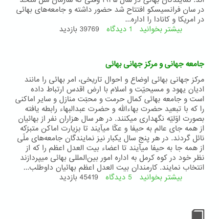
اند. نمايندگان بهائی در سال ۱۹۴۵ وقتی که سازمان ملل متّحد
در سان فرانسيسکو افتتاح شد حضور داشته و جامعه‌های بهائی
در امريکا و کانادا را اداره...
بیشتر بخوانید
1 دیدگاه
درباره
39769 بازدید
جامعه
بين‌المللى
بهائى
جامعه جهانی و مرکز جهانی بهائی
و
سازمان
مرکز جهانى بهائى اوضاع و احوال تاريخی، امر بهائی را مانند
ملل
اديان يهود و مسيحيّت و اسلام با ارض اقدس ارتباط داده
متّحد
است و جامعه بهائی کمال حرمت و محبّت منازل و ساير اماکنی
را که با تبعيد حضرت بهاءاللّه و حضرت عبدالبهاء رابطه يافته
بصورت اوّليّه نگهداری ميکنند. در هر سال هزاران نفر از بهائيان
از همه جای عالم به حيفا و عکّا ميآيند تا بزيارت اماکن متبرّکه
نائل گردند. در هر پنج سال يکبار نيز نمايندگان جامعه‌های ملّی
از همه جا به حيفا ميآيند تا اعضاء بيت العدل اعظم را که از
نظر خود در کوه کرمل به اداره امور بين‌المللی بهائی ميپردازند
انتخاب نمايند. کارمندان بيت العدل اعظم بهائيان داوطلب‌...
بیشتر بخوانید
5 دیدگاه
درباره
45419 بازدید
جامعه
جهانی
و
مرکز