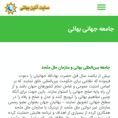
رفتن
به
محتوای
اصلی
جامعه جهانی بهائی
جامعه بين‌المللى بهائى و سازمان ملل متّحد
بيش از يکصد سال قبل حضرت بهاءاللّه جهانيان را دعوت
فرموده که نظامی برای حکومت بين‌المللی خلق نمايند که بر
اساس امنيّت عمومی و شامل تمام کشورهای جهان باشد و از
آن راه پايه صلح جهانی را استوار سازند. باين جهت برای آنکه
چنين مفاهيم بهائی را ترويج کنند و عدل و صلح و رفاه را در
سطح جهانی تشويق نمايند – بهائيان جهان بعنوان عضو رسمی
سازمان غير دولتی ملل متّحد از نزديک با سازمان ملل متّحد
همکاری کرده از بسياری از اهداف و برنامه هايش حمايت کرده