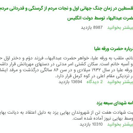
بهاءالله
سطین در زمان جنگ جهانی اول و نجات مردم از گرسنگی و قدردانی مردم 
به
روایت
حضرت عبدالبهاء توسط دولت انگلیس
تصویر
یشتر بخوانید
درباره
8987 بازدید
قحطی
فلسطین
در
باره حضرت ورقه علیا
زمان
جنگ
انم، ملقب به ورقه علیا، خواهر حضرت عبدالبهاء، فرزند دوّم و دختر اوّل
جهانی
ه و آسیه خانم است. سکان کشتی امر مدتی در دستهای مهربانش قرار داش
اول
حضرت ورقه علیا در سال ۱۹۳۲ میلادی و در سن ۸۶ سالگی درگذشت و مرقد ا
و
 نزدیکی مقام اعلی در کوه کرمل قرار دارد.
نجات
یشتر بخوانید
2 دیدگاه
درباره
13694 بازدید
مردم
فیلمی
از
درباره
گرسنگی
حضرت
امه شهدای سبعه یزد
و
ورقه
قدردانی
علیا
بت شهادت هفت تن از شهروندان بهایی یزد به دلیل اعتقاد به دیانت بهای
مردم
وسط بهایی نیوز آماده شده است.
حیفا
یشتر بخوانید
درباره
10310 بازدید
و
ویژه