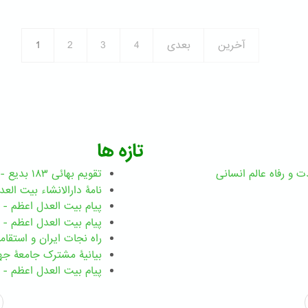
عکا
برنامه
از
شهدای
حضرت
سبعه
عبدالبهاء
آخرین
بعدی
4
3
2
1
یزد
توسط
دولت
انگلیس
تازه ها
ت و رفاه عالم انسانی
تقویم بهائی ۱۸۳ بدیع - نسخه چاپی
نامۀ دارالانشاء بیت العدل اعظم -
پیام بیت العدل اعظم - ۴ ژانویه ۲۰۲۶
پیام بیت العدل اعظم - ۳۱ دسامبر ۲۰۲۵
راه نجات ایران و استقا
بیانیۀ مشترک جامعۀ جها
پیام بیت العدل اعظم - ۱ دسامبر ۲۰۲۵