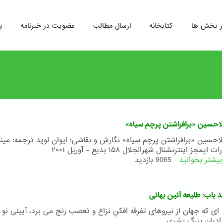
ر بخش ها
کتابخانه
ارسال مطالب
عضویت در خبرنامه
پ
احسین «برافراشتن پرچم سیاه»
احسین «برافراشتن پرچم سیاه» نگارش و نقاشی: ایوان لوید ترجمه: مینو
 ایمجز اینترنشنال شهرالجلال ۱۵۸ بدیع - آوریل ۲۰۰۱
یشتر بخوانید
درباره
9065 بازدید
کتاب
ملاحسین
«برافراشتن
 باب: طلیعه آئین بهائی
پرچم
سیاه»
ه ای که جهان از نیروهای تفرقه افکنِ نزاع و تعصب رنج می برد، آیینی نو
ادیان بزرگ بشری...