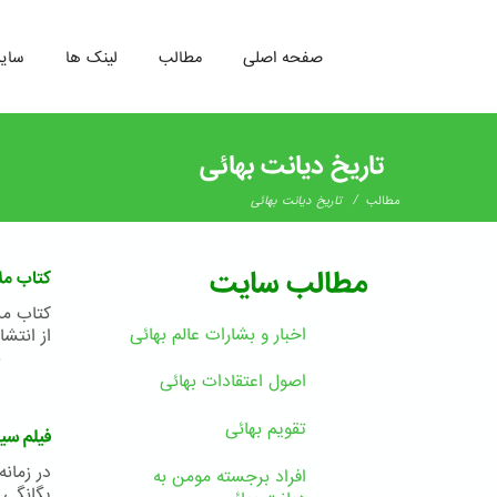
صفحه اصلی
مطالب
لینک ها
سای
رفتن
به
تاریخ دیانت بهائی
محتوای
اصلی
/
مطالب
تاریخ دیانت بهائی
مطالب سایت
کتاب مل
کتاب مل
اخبار و بشارات عالم بهائى
از انتشارات
ب
اصول اعتقادات بهائی
تقویم بهائی
فیلم سید
در زمان
افراد برجسته مومن به
یگانگی 