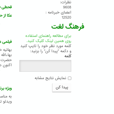
نظرات:
قحطی فل
9608
اعضای خبرنامه :
عکا از 
12520
ب
فرهنگ لغت
برای مطالعه راهنمای استفاده
روی همین لینک کلیک کنید.
فیلمی در
کلمه مورد نظر خود را تایپ کنید
بهائیه خ
و دکمه "پیدا کن" را بزنید:
بهاءالل
کلمه
اکنون در
ب
نمایش نتایج مشابه
پیدا کن
ویژه برن
به مناس
ویدئو ت
ب