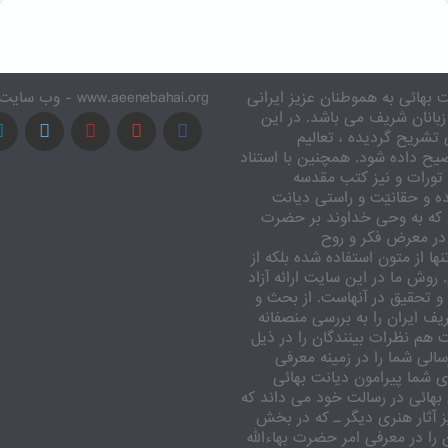
 بهائی به هموطنان عزیز ایرانی
www.aeenebahai.org - وب سایت معرفی آئین بهائی به زبان فارسی
زبانان شریف می باشد. در این
تشریح گردیده ، تعالیم
یح داده شود. همچنین با استناد
تورات و نیز کتب مقدسه
ه و حقانیّت و راستی دیانت
 که به وحی خداوند بر حضرت
در معرض فکر و روح
ا از متون استفاده شده بلکه از
وش ما در این سایت ارائه آزاد
 تحقیق در آنهاست. از بحث و
ف ایران را به بررسی منصفانه
ت هم نظرات بینندگان را در ذیل
الی شما را در زمینه معرفی
 شما پیرامون دیانت بهائی
بهائی در رسالت خود می داند که
یز آثار هنری دیگر ـ که در بخش
را در معرفی امر حضرت بهاءالله