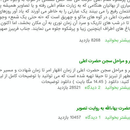
ری از بهائیان هنگامی که به زیارت مقام اعلی رفته و یا تصاویر همیشه پر
مان رفیع را می بینند یک عبارتی را به خاطر می آورند که یاد آور روزهای
ضرت اعلی در کوه های ماکو و چهریق است که «نه حتی یک شمع» وجو
ا در شب های تاریک و سرد آن زمان نوری به آن مکان بخشد، اما اکنون 
باغ های اطراف اینچنین زیبا و پرشکوه جلوه می نمایند. جناب فریبرز صهبا
یشتر بخوانید
درباره
8268 بازدید
توسعه
مرکز
جهانی
 و مراحل سجن حضرت اعلی
بهائی
و مراحل سجن حضرت اعلی از زمان اظهار امر تا زمان شهادت و مسیر 
ر از تبریز تا حیفا تهیه شده است که می توانید با توضیحات کامل از لی
د ( 14.45 مگا بایت ) دانلود توضیحات
یشتر بخوانید
2 دیدگاه
درباره
28521 بازدید
خط
سیر
و
ضرت بهاءالله به روایت تصویر
مراحل
سجن
یشتر بخوانید
1 دیدگاه
درباره
10457 بازدید
حضرت
زندگی
اعلی
حضرت