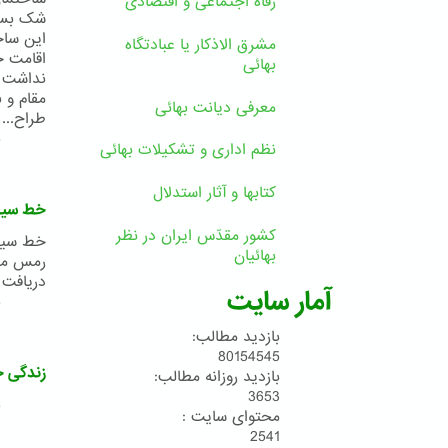
رفاه اجتماعی و اقتصادی
شک بسیا
این ساخت
مشرق الاذکار یا عبادتگاه
اقامت ح
بهائی
نداشت ت
مقام و 
معرفی دیانت بهائی
طراح...
ب
نظم اداری و تشکیلات بهائی
کتابها و آثار استدلال
خط سیر
کشور مقدّس ایران در نظر
خط سیر 
بهائیان
رمس مطه
دریافت کنید: دانلو
آمار سایت
ب
بازدید مطالب:
80154545
زندگی ح
بازدید روزانه مطالب:
3653
ب
محتوای سایت :
2541