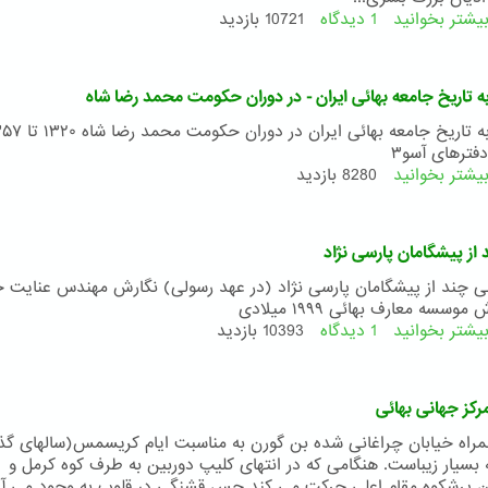
یشتر بخوانید
1 دیدگاه
درباره
10721 بازدید
فیلم
سید
باب:
ه تاریخ جامعه بهائی ایران - در دوران حکومت محمد رضا شاه
طلیعه
آئین
بهائی
دفترهای آسو۳
یشتر بخوانید
درباره
8280 بازدید
نگاهی
به
تاریخ
از پیشگامان پارسی نژاد
جامعه
بهائی
ی چند از پیشگامان پارسی نژاد (در عهد رسولی) نگارش مهندس عنایت خ
ایران
سسه معارف بهائی ۱۹۹۹ میلادی
-
یشتر بخوانید
1 دیدگاه
درباره
10393 بازدید
در
تنی
دوران
چند
حکومت
از
رکز جهانی بهائی
محمد
پیشگامان
رضا
پارسی
راه خیابان چراغانی شده بن گورن به مناسبت ایام کریسمس(سالهای گذ
شاه
نژاد
بسیار زیباست. هنگامی که در انتهای کلیپ دوربین به طرف کوه کرمل و
 پرشکوه مقام اعلی حرکت می کند حس قشنگی در قلوب به وجود می آی