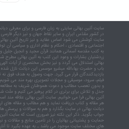
سایت آئین بهائی سایتی به زبان فارسی و برای معرفی دیانت
در کشور مقدّس ایران و سایر نقاط جهان و نیز دیگر فارسی 
سایت کوشش می شود اساس عقاید و نیز تاریخ آئین بهائی 
اجتماعی و اقتصادی ، احکام و نظام اداری و سیاسی آن توض
به کتب مقدسه آسمانی همانند قرآن مجید و انجیل جلیل و 
زردشتیان بشارات و وعود این کتب به آئین بهائی مطرح شد
بهائی استدلال می گردد و نیز بخش مختصری از آیات الهی
باب و حضرت بهاءالله مبشرو موسس این دیانت نازل شده 
بازدیدکنندگان قرار می گیرد. جهت وصول به هدف فوق نه تنه
فیلم، سرود، موسیقی و مجلات تصویری بهره مند می شویم. ر
و بدون تعصب مطالب و دعوت هموطنان شریف به مطالعه و
جدل و تلاش برای برتری در کلام پرهیز می کنیم و ملّت شری
آئین بهائی فرا می خوانیم. سایت آئین بهائی علاقه مند اس
هر مقاله و کتاب دریافت نماید و هم مطالب و مقاله های ارس
دیانت بهائی در سایت بگذارد و هم به سوالات و پرسش های
جواب بگوید. ذکر این نکته نیز ضروری است که سایت آئین 
حمایت و پشتیبانی بهائیان را در تامین منابع و مقالات و ن
های مختلف سایت موجود می باشد ـ به عهده بگیرد تا آنان 