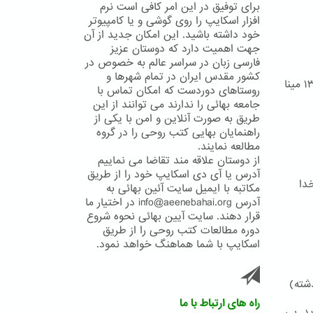
برای توفیق در این امر کافی است نرم
افزار اسکایپ را روی گوشی و یا کامپیوتر
خود داشته باشید. این امکان جدید از آن
جهت اهمیت دارد که دوستان عزیز
فارسی زبان در سراسر عالم به خصوص در
کشور مقدس ایران در تمام شهرها و
نگاهی به تاریخ جامعه بهائی ایران در دوران حکومت محمد رضا شاه ۱۳۲۰ تا ۱۳۵۷ مینا
روستاهای دوردست که امکان تماس با
جامعه بهائی را ندارند می توانند از این
طریق به صورت آنلاین و امن با یکی از
راهنمایان بهایی کتب روحی را در گروه
مطالعه نمایند.
از دوستان علاقه مند تقاضا می نماییم
آدرس یا آی دی اسکایپ خود را از طریق
دا
مکاتبه با ایمیل سایت آئین بهائی به
آدرس info@aeenebahai.org در اختیار ما
قرار دهند. سایت آیین بهائی نحوه شروع
دوره مطالعات کتب روحی را از طریق
اسکایپ با شما هماهنگ خواهد نمود.
شته)
راه های ارتباط با ما
د. بی