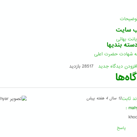
توضیحات
ب سایت
یانت بهائی
سته بندیها
مه شهادت حضرت اعلی
فزودن دیدگاه جدید
28517 بازدید
اه‌ها
ند ثابت
12 سال 4 هفته پیش
:
mah
kho
پاسخ