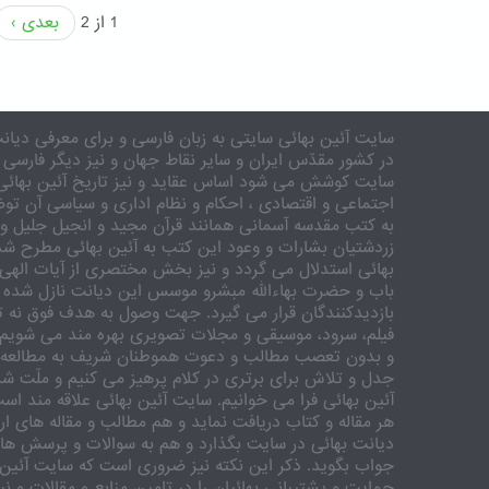
1 از 2
بعدی ›
سایت آئین بهائی سایتی به زبان فارسی و برای معرفی دیانت
در کشور مقدّس ایران و سایر نقاط جهان و نیز دیگر فارسی 
سایت کوشش می شود اساس عقاید و نیز تاریخ آئین بهائی 
اجتماعی و اقتصادی ، احکام و نظام اداری و سیاسی آن توض
به کتب مقدسه آسمانی همانند قرآن مجید و انجیل جلیل و 
زردشتیان بشارات و وعود این کتب به آئین بهائی مطرح شد
بهائی استدلال می گردد و نیز بخش مختصری از آیات الهی
باب و حضرت بهاءالله مبشرو موسس این دیانت نازل شده 
بازدیدکنندگان قرار می گیرد. جهت وصول به هدف فوق نه تنه
فیلم، سرود، موسیقی و مجلات تصویری بهره مند می شویم. ر
و بدون تعصب مطالب و دعوت هموطنان شریف به مطالعه و
جدل و تلاش برای برتری در کلام پرهیز می کنیم و ملّت شری
آئین بهائی فرا می خوانیم. سایت آئین بهائی علاقه مند اس
هر مقاله و کتاب دریافت نماید و هم مطالب و مقاله های ارس
دیانت بهائی در سایت بگذارد و هم به سوالات و پرسش های
جواب بگوید. ذکر این نکته نیز ضروری است که سایت آئین 
حمایت و پشتیبانی بهائیان را در تامین منابع و مقالات و ن