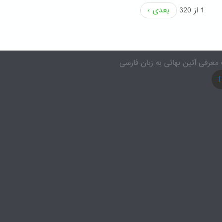
1 از 320
بعدی ›