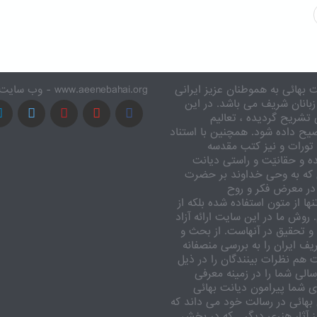
 بهائی به هموطنان عزیز ایرانی
www.aeenebahai.org - وب سایت معرفی آئین بهائی به زبان فارسی
زبانان شریف می باشد. در این
تشریح گردیده ، تعالیم
یح داده شود. همچنین با استناد
تورات و نیز کتب مقدسه
ه و حقانیّت و راستی دیانت
 که به وحی خداوند بر حضرت
در معرض فکر و روح
ا از متون استفاده شده بلکه از
وش ما در این سایت ارائه آزاد
 تحقیق در آنهاست. از بحث و
ف ایران را به بررسی منصفانه
ت هم نظرات بینندگان را در ذیل
الی شما را در زمینه معرفی
 شما پیرامون دیانت بهائی
بهائی در رسالت خود می داند که
یز آثار هنری دیگر ـ که در بخش