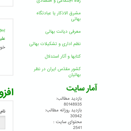
رفاه اجتماعی و اقتصادی
مشرق الاذکار یا عبادتگاه
بهائی
پیو
معرفی دیانت بهائی
علی
نظم اداری و تشکیلات بهائی
خوب
کتابها و آثار استدلال
کشور مقدّس ایران در نظر
بهائیان
آمار سایت
افزو
بازدید مطالب:
80148935
بازدید روزانه مطالب:
نام
30942
محتوای سایت :
2541