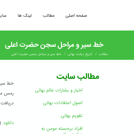
صفحه اصلی
مطالب
لینک ها
سای
رفتن
به
خط سیر و مراحل سجن حضرت اعلی
محتوای
اصلی
/
/
مطالب
تاریخ دیانت بهائی
خط سیر و مراحل سجن حضرت اعلی
مطالب سایت
خط سیر 
اخبار و بشارات عالم بهائى
رمس مطه
اصول اعتقادات بهائی
دریافت 
تقویم بهائی
دانلود
( 14.45 مگا
افراد برجسته مومن به