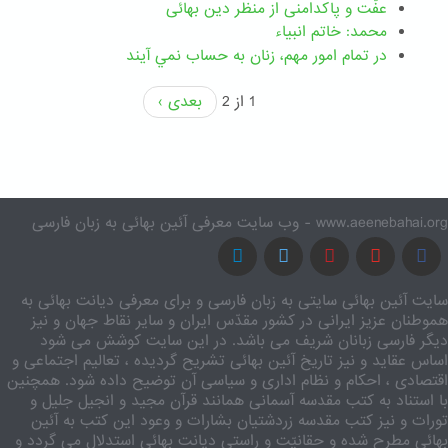
عفّت و پاکدامنی از منظر دین بهائی
محمد: خاتم انبیاء
در تمام امور مهم،‌ زنان به حساب نمي آيند
1 از 2
بعدی ›
www.aeenebahai.org - وب سایت معرفی آئین بهائی به زبان فارسی
سایت آئین بهائی سایتی به زبان فارسی و برای معرفی دیانت بهائی به
هموطنان عزیز ایرانی در کشور مقدّس ایران و سایر نقاط جهان و نیز
دیگر فارسی زبانان شریف می باشد. در این سایت کوشش می شود
اساس عقاید و نیز تاریخ آئین بهائی تشریح گردیده ، تعالیم اجتماعی و
اقتصادی ، احکام و نظام اداری و سیاسی آن توضیح داده شود. همچنین
با استناد به کتب مقدسه آسمانی همانند قرآن مجید و انجیل جلیل و
تورات و نیز کتب مقدسه زردشتیان بشارات و وعود این کتب به آئین
بهائی مطرح شده و حقانیّت و راستی دیانت بهائی استدلال می گردد و