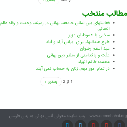
مطالب منتخب
فعالیتهای بین‌المللی جامعهء بهائی در زمینهء وحدت و رفاه عالم
انسانی
سخنی با هموطنان عزیز
طرحِ عبدالبهاء برایِ ایرانی آزاد و آباد
عید اعظم رضوان
عفّت و پاکدامنی از منظر دین بهائی
محمد: خاتم انبیاء
در تمام امور مهم،‌ زنان به حساب نمي آيند
1 از 2
بعدی ›
www.aeenebahai.org - وب سایت معرفی آئین بهائی به زبان فارسی