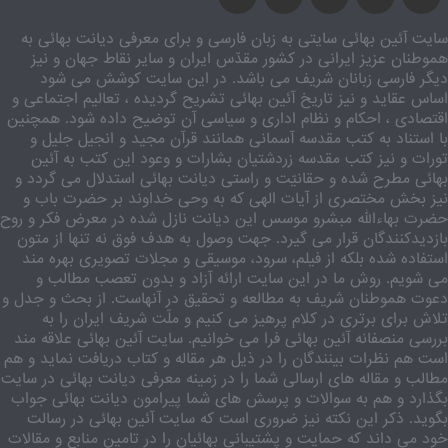
سایت آئین بهائی سایتی به زبان فارسی و برای معرفی دیانت بهائی به
هموطنان عزیز ایرانی در کشور مقدّس ایران و سایر نقاط جهان و نیز
دیگر فارسی زبانان شریف می باشد. در این سایت کوشش می شود
اساس عقاید و نیز تاریخ آئین بهائی تشریح گردیده ، تعالیم اجتماعی و
اقتصادی ، احکام و نظام اداری و سیاسی آن توضیح داده شود. همچنین
با استناد به کتب مقدسه آسمانی همانند قرآن مجید و انجیل جلیل و
تورات و نیز کتب مقدسه زردشتیان بشارات و وعود این کتب به آئین
بهائی مطرح شده و حقانیّت و راستی دیانت بهائی استدلال می گردد و
نیز بخش مختصری از آیات الهی که به وحی خداوند بر حضرت باب و
حضرت بهاءالله مبشرو موسس این دیانت نازل شده در معرض فکر و روح
بازدیدکنندگان قرار می گیرد. جهت وصول به هدف فوق نه تنها از متون
استفاده شده بلکه از فیلم، سرود، موسیقی و مجلات تصویری بهره مند
می شویم. روش ما در این سایت ارائه آزاد و بدون تعصب مطالب و
دعوت هموطنان شریف به مطالعه و تحقیق در آنهاست. از بحث و جدل و
تلاش برای برتری در کلام پرهیز می کنیم و ملّت شریف ایران را به
بررسی منصفانه آئین بهائی فرا می خوانیم. سایت آئین بهائی علاقه مند
است هم نظرات بینندگان را در ذیل هر مقاله و کتاب دریافت نماید و هم
مطالب و مقاله های ارسالی شما را در زمینه معرفی دیانت بهائی در سایت
بگذارد و هم به سوالات و پرسش های شما پیرامون دیانت بهائی جواب
بگوید. ذکر این نکته نیز ضروری است که سایت آئین بهائی در رسالت
خود می داند که حمایت و پشتیبانی بهائیان را در تامین منابع و مقالات