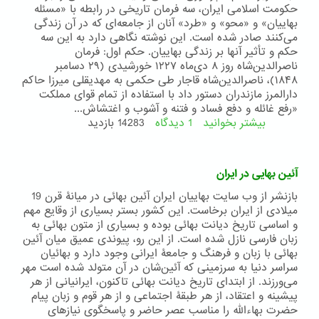
حکومت اسلامی ایران، سه فرمان تاریخی در رابطه با «مسئله
بهاییان» و «محو» و «طرد» آنان از جامعه‌ای که در آن زندگی
می‌کنند صادر شده است. این نوشته نگاهی دارد به این سه
حکم و تأثیر آنها بر زندگی بهاییان. حکم اول: فرمان
ناصرالدین‌شاه روز ۸ دی‌ماه ۱۲۲۷ خورشیدی (٢٩ دسامبر
۱۸۴۸)، ناصرالدین‌شاه قاجار طی حکمی به مهدیقلی میرزا حاکم
دارالمرز مازندران دستور داد با استفاده از تمام قوای مملکت
«رفع غائله و دفع فساد و فتنه و آشوب و اغتشاش...
بیشتر بخوانید
1 دیدگاه
درباره
14283 بازدید
ناصرالدین‌شاه،
سلطان
عبدالعزيز،
آئین بهایی در ایران
آیت‌الله
خامنه‌ای
بازنشر از وب سایت بهاییان ایران آئین بهائی در میانۀ قرن 19
و
میلادی از ایران برخاست. این کشور بستر بسیاری از وقایع مهم
بهاییان
و اساسی تاریخ دیانت بهائی بوده و بسیاری از متون بهائی به
زبان فارسی نازل شده است. از این رو، پیوندی عمیق میان آئین
بهائی با زبان و فرهنگ و جامعۀ ایرانی وجود دارد و بهائیان
سراسر دنیا به سرزمینی که آئین‌شان در آن متولد شده است مهر
می‌ورزند. از ابتدای تاریخ دیانت بهائی تاکنون، ایرانیانی از هر
پیشینه و اعتقاد، از هر طبقۀ اجتماعی و از هر قوم و زبان پیام
حضرت بهاءالله را مناسب عصر حاضر و پاسخگوی نیازهای