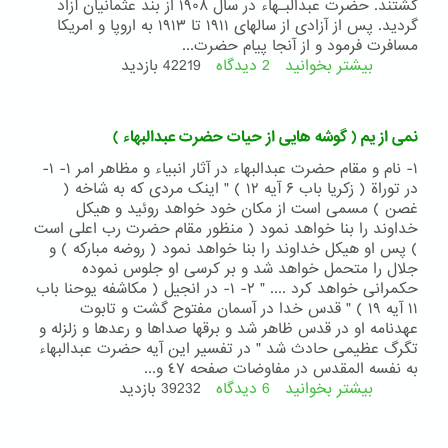
گشتند. حضرت عبدالبـهاء در سال ۱۹۰۸ از بند عثمانيان آزاد
گرديد. پس از آزادى از سالهاى ۱۹۱۱ تا ۱۹۱۳ به اروپا و امريکا
مسافرت فرمود و از آنجا پيام حضرت...
بیشتر بخوانید
2 دیدگاه
درباره
42219 بازدید
حضرت
عبدالبهاء
مرکز
نمی از یم ( گوشه هایی از حیات حضرت عبدالبهاء )
عهد
و
١- نام و مقام حضرت عبدالبهاء در آثار انبیاء و مظاهر امر ۱- ١-
میثاق
در توراة ( زکریا باب ۶ آیه ۱۲ ) " اینک مردی که به شاخه (
آئین
غصن ) مسمی است از مکان خود خواهد روئید و هیکل
بهائی
خداوند را بنا خواهد نمود ( منظور مقام حضرت رب اعلی است
) پس او هیکل خداوند را بنا خواهد نمود ( روضه مبارکه ) و
جلال را متحمل خواهد شد و بر کرسی او جلوس نموده
حکمرانی خواهد کرد .... " ۲- ١- در انجیل ( مکاشفه یوحنا باب
۱۱ آیه ۱۹ ) " قدس خدا در آسمان مفتوح گشت و تابوت
عهدنامه او در قدس ظاهر شد و برقها صداها و رعدها و زلزله و
تگرگ عظیمی حادث شد " در تفسیر این آیه حضرت عبدالبهاء
به نفسه المقدس در مفاوضات صفحه ٤٧ و...
بیشتر بخوانید
6 دیدگاه
درباره
39232 بازدید
نمی
از