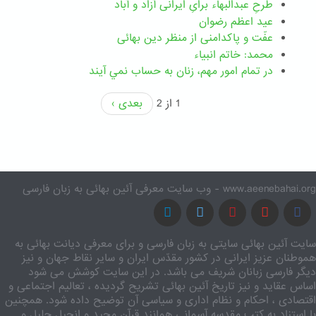
طرحِ عبدالبهاء برایِ ایرانی آزاد و آباد
عید اعظم رضوان
عفّت و پاکدامنی از منظر دین بهائی
محمد: خاتم انبیاء
در تمام امور مهم،‌ زنان به حساب نمي آيند
1 از 2
بعدی ›
www.aeenebahai.org - وب سایت معرفی آئین بهائی به زبان فارسی
سایت آئین بهائی سایتی به زبان فارسی و برای معرفی دیانت بهائی به
هموطنان عزیز ایرانی در کشور مقدّس ایران و سایر نقاط جهان و نیز
دیگر فارسی زبانان شریف می باشد. در این سایت کوشش می شود
اساس عقاید و نیز تاریخ آئین بهائی تشریح گردیده ، تعالیم اجتماعی و
اقتصادی ، احکام و نظام اداری و سیاسی آن توضیح داده شود. همچنین
با استناد به کتب مقدسه آسمانی همانند قرآن مجید و انجیل جلیل و