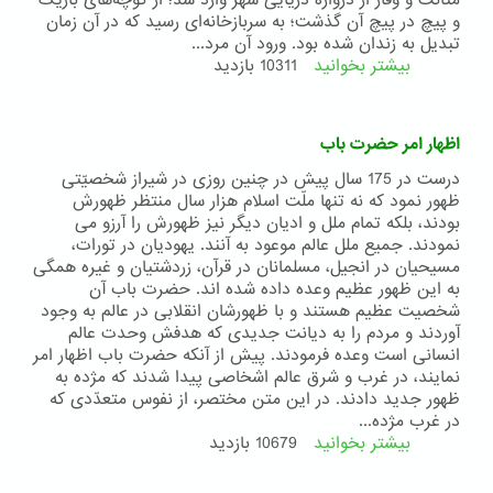
متانت و وقار از دروازه دریایی شهر وارد شد؛ از کوچه‌های باریک
و پیچ در پیچ آن گذشت؛ به سربازخانه‌ای رسید که در آن زمان
تبدیل به زندان شده بود. ورود آن مرد...
بیشتر بخوانید
درباره
10311 بازدید
واپسین
مرحله
اظهار امر حضرت باب
درست در 175 سال پیش در چنین روزی در شیراز شخصیّتی
ظهور نمود که نه تنها ملّت اسلام هزار سال منتظر ظهورش
بودند، بلکه تمام ملل و ادیان دیگر نیز ظهورش را آرزو می
نمودند. جمیع ملل عالم موعود به آنند. یهودیان در تورات،
مسیحیان در انجیل، مسلمانان در قرآن، زردشتیان و غیره همگی
به این ظهور عظیم وعده داده شده اند. حضرت باب آن
شخصیت عظیم هستند و با ظهورشان انقلابی در عالم به وجود
آوردند و مردم را به دیانت جدیدی که هدفش وحدت عالم
انسانی است وعده فرمودند. پیش از آنکه حضرت باب اظهار امر
نمایند، در غرب و شرق عالم اشخاصی پیدا شدند که مژده به
ظهور جدید دادند. در این متن مختصر، از نفوس متعدّدی که
در غرب مژده...
بیشتر بخوانید
درباره
10679 بازدید
اظهار
امر