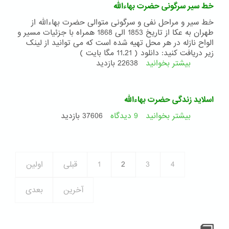
یم
خط سیر سرگونی حضرت بهاءالله
(
گوشه
خط سیر و مراحل نفی و سرگونی متوالی حضرت بهاءالله از
هایی
طهران به عکا از تاریخ 1853 الی 1868 همراه با جزئیات مسیر و
از
الواح نازله در هر محل تهیه شده است که می توانید از لینک
حیات
زیر دریافت کنید: دانلود ( 11.21 مگا بایت )
حضرت
بیشتر بخوانید
درباره
22638 بازدید
عبدالبهاء
خط
)
سیر
سرگونی
اسلاید زندگی حضرت بهاءالله
حضرت
بهاءالله
بیشتر بخوانید
9 دیدگاه
درباره
37606 بازدید
اسلاید
زندگی
حضرت
بهاءالله
4
3
2
1
قبلی
اولین
آخرین
بعدی