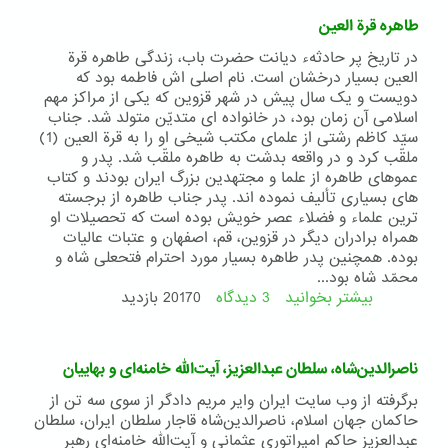
حضرت
طاهره قرة العین
باب
در تاریخ پر حادثهء دیانت حضرت باب، زندگی طاهره قرة
العین بسیار درخشان است. نام اصلی اش فاطمه بود که
دویست و یک سال پیش در شهر قزوین که یکی از مراکز مهم
اسلامی آن زمان بود، در خانواده ای متدیّن متولد شد. جناب
سیّد کاظم رشتی از علمای مکتب شیخی او را به قرة العین (1)
ملقّب کرد و در واقعه بدشت به طاهره ملقّب شد. پدر و
عموهای طاهره از علما و مجتهدین بزرگ ایران بودند و کتاب
های بسیاری تألیف نموده اند. پدر جناب طاهره از برجسته
ترین علماء و فضلاء عصر خویش بوده است که تحصیلات او
همراه برادران دیگر در قزوین، قم، اصفهان و عتبات عالیات
بوده. همچنین پدر طاهره بسیار مورد احترام فتحعلی شاه و
محمّد شاه بود...
بیشتر بخوانید
3 دیدگاه
درباره
20170 بازدید
طاهره
قرة
العین
ناصرالدین‌شاه، سلطان عبدالعزيز، آیت‌الله خامنه‌ای و بهاییان
برگرفته از وب سایت ایران وایر مریم دادگر از سوی سه تن از
حاکمان جهان اسلام، ناصرالدین‌شاه قاجار سلطان ایران، سلطان
عبدالعزيز حاکم امپراتوری عثمانی و آیت‌الله خامنه‌ای رهبر