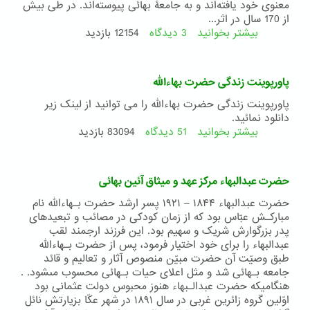
معنوی خود یافته‌اند و به جامعۀ بهائی پیوسته‌اند. در طی بیش
از 170 سال در اثر...
بیشتر بخوانید
3 دیدگاه
درباره
12154 بازدید
آئین
بهایی
در
پاورپوینت زندگی حضرت بهاءالله
ایران
پاورپوینت زندگی حضرت بهاءالله را می توانید از لینک زیر
دانلود نمائید.
بیشتر بخوانید
51 دیدگاه
درباره
83094 بازدید
پاورپوینت
زندگی
حضرت
حضرت عبدالبهاء مرکز عهد و میثاق آئین بهائی
بهاءالله
حضرت عبدالبهاء ۱۸۴۴ – ۱۹۲۱ پسر ارشد حضرت بـهاءالله نام
مبارکـش عبّاس بود که از زمان کودکى در مصائب و تبعيدهاى
پدر بزرگوارش شريک و سهيم بود. اين فرزند ارجمند لقب
عبدالبهاء را براى خود اختيار فرمود، پس از حضرت بـهاءالله
طبق وصيّت آن حضرت مبيّن منصوص آثار و تعاليم و قائد
جامعه بـهائى شد و مثل اعلاى حيات بـهائى محسوب مىشود. .
هنگاميکه حضرت عبدالـبهاء هنوز محبوس دولت عثمانى بود
اوّلين گروه زائرين غربى در سال ۱۸۹۱ در شهر عکّا بزيارتش نائل