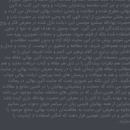
تورات و نیز کتب مقدسه زردشتیان بشارات و وعود این کتب به آئین
بهائی مطرح شده و حقانیّت و راستی دیانت بهائی استدلال می گردد و
نیز بخش مختصری از آیات الهی که به وحی خداوند بر حضرت باب و
حضرت بهاءالله مبشرو موسس این دیانت نازل شده در معرض فکر و روح
بازدیدکنندگان قرار می گیرد. جهت وصول به هدف فوق نه تنها از متون
استفاده شده بلکه از فیلم، سرود، موسیقی و مجلات تصویری بهره مند
می شویم. روش ما در این سایت ارائه آزاد و بدون تعصب مطالب و
دعوت هموطنان شریف به مطالعه و تحقیق در آنهاست. از بحث و جدل و
تلاش برای برتری در کلام پرهیز می کنیم و ملّت شریف ایران را به
بررسی منصفانه آئین بهائی فرا می خوانیم. سایت آئین بهائی علاقه مند
است هم نظرات بینندگان را در ذیل هر مقاله و کتاب دریافت نماید و هم
مطالب و مقاله های ارسالی شما را در زمینه معرفی دیانت بهائی در سایت
بگذارد و هم به سوالات و پرسش های شما پیرامون دیانت بهائی جواب
بگوید. ذکر این نکته نیز ضروری است که سایت آئین بهائی در رسالت
خود می داند که حمایت و پشتیبانی بهائیان را در تامین منابع و مقالات
و نیز آثار هنری دیگر ـ که در بخش های مختلف سایت موجود می باشد
ـ به عهده بگیرد تا آنان را در معرفی امر حضرت بهاءالله یاری کرده باشد
بنابراین از همه بهائیان فارسی زبان در سراسر جهان دعوت می نمائیم
علاوه بر معرفی این سایت به علاقمندان دیانت بهائی، منابع موجود را
تکثیر و در اختیار نفوسی قرار دهند که امکان استفاده از اینترنت را
ندارند.