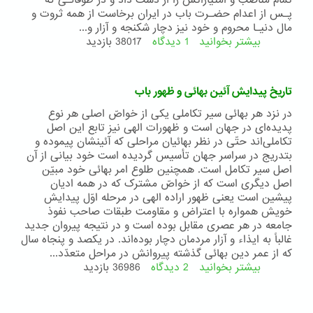
تمام مناصب و امتيازاتش را از دست داد و در طوفانـى که
پـس از اعدام حضـرت باب در ايران برخاست از همه ثروت و
مال دنيـا محروم و خود نيز دچار شکنجه و آزار و...
بیشتر بخوانید
1 دیدگاه
درباره
38017 بازدید
حضرت
بهاءالله
بنیان
تاریخ پیدایش آئین بهائی و ظهور باب
گذار
آئین
در نزد هر بهائی سير تکاملی يکی از خواصّ اصلی هر نوع
بهائی
پديده‌ای در جهان است و ظهورات الهی نيز تابع اين اصل
تکاملی‌اند حتّی در نظر بهائيان مراحلی که آئينشان پيموده و
بتدريج در سراسر جهان تأسيس گرديده است خود بيانی از آن
اصل سير تکامل است. همچنين طلوع امر بهائی خود مبيّن
اصل ديگری است که از خواصّ مشترک که در همه اديان
پيشين است يعنی ظهور اراده الهی در مرحله اوّل پيدايش
خويش همواره با اعتراض و مقاومت طبقات صاحب نفوذ
جامعه در هر عصری مقابل بوده است و در نتيجه پيروان جديد
غالباً به ايذاء و آزار مردمان دچار بوده‌اند. در يکصد و پنجاه سال
که از عمر دين بهائی گذشته پيروانش در مراحل متعدّد...
بیشتر بخوانید
2 دیدگاه
درباره
36986 بازدید
تاریخ
پیدایش
آئین