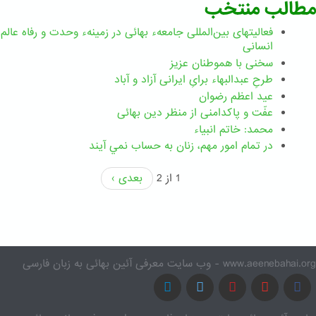
مطالب منتخب
فعالیتهای بین‌المللی جامعهء بهائی در زمینهء وحدت و رفاه عالم
انسانی
سخنی با هموطنان عزیز
طرحِ عبدالبهاء برایِ ایرانی آزاد و آباد
عید اعظم رضوان
عفّت و پاکدامنی از منظر دین بهائی
محمد: خاتم انبیاء
در تمام امور مهم،‌ زنان به حساب نمي آيند
1 از 2
بعدی ›
www.aeenebahai.org - وب سایت معرفی آئین بهائی به زبان فارسی