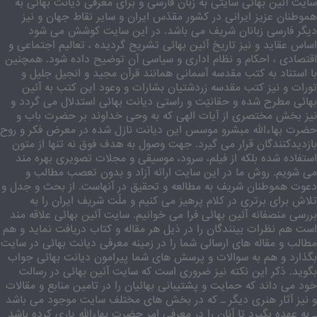
سایت آئین بهائی سایتی به زبان فارسی و برای معرفی دیانت بهائی به
هموطنان عزیز ایرانی در کشور مقدّس ایران و سایر نقاط جهان و نیز
دیگر فارسی زبانان شریف می باشد. در این سایت کوشش می شود
اساس عقاید و نیز تاریخ آئین بهائی تشریح گردیده ، تعالیم اجتماعی و
اقتصادی ، احکام و نظام اداری و سیاسی آن توضیح داده شود. همچنین
با استناد به کتب مقدسه آسمانی همانند قرآن مجید و انجیل جلیل و
تورات و نیز کتب مقدسه زردشتیان بشارات و وعود این کتب به آئین
بهائی مطرح شده و حقانیّت و راستی دیانت بهائی استدلال می گردد و
نیز بخش مختصری از آیات الهی که به وحی خداوند بر حضرت باب و
حضرت بهاءالله مبشرو موسس این دیانت نازل شده در معرض فکر و روح
بازدیدکنندگان قرار می گیرد. جهت وصول به هدف فوق نه تنها از متون
استفاده شده بلکه از فیلم، سرود، موسیقی و مجلات تصویری بهره مند
می شویم. روش ما در این سایت ارائه آزاد و بدون تعصب مطالب و
دعوت هموطنان شریف به مطالعه و تحقیق در آنهاست. از بحث و جدل و
تلاش برای برتری در کلام پرهیز می کنیم و ملّت شریف ایران را به
بررسی منصفانه آئین بهائی فرا می خوانیم. سایت آئین بهائی علاقه مند
است هم نظرات بینندگان را در ذیل هر مقاله و کتاب دریافت نماید و هم
مطالب و مقاله های ارسالی شما را در زمینه معرفی دیانت بهائی در سایت
بگذارد و هم به سوالات و پرسش های شما پیرامون دیانت بهائی جواب
بگوید. ذکر این نکته نیز ضروری است که سایت آئین بهائی در رسالت
خود می داند که حمایت و پشتیبانی بهائیان را در تامین منابع و مقالات
و نیز آثار هنری دیگر ـ که در بخش های مختلف سایت موجود می باشد
ـ به عهده بگیرد تا آنان را در معرفی امر حضرت بهاءالله یاری کرده باشد