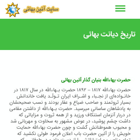
رفتن
به
محتوای
اصلی
تاریخ دیانت بهائی
حضرت بهاءالله بنیان گذار آئین بهائی
حضرت بهاءالله ۱۸۱۷ – ۱۸۹۲ حضرت بـهاءالله در سال ۱۸۱۷ در
خانـواده‌اى از نجـباء و اشـراف ايران تـولّـد يافت خاندانش
بسيار ثروتمند و صاحب ضياع و عقار بودند و نسب صحيحشان
به پادشاهان ساسانی ميرسيد. حضرت بـهاءالله از داشتن مقامى
در دربار آنزمان استنکاف ورزيد و از همه ثروت و مزايائى که
داشت چشم پوشيد، در عوض مشهور به سخاوت و مهربانى شد
و محبوب هموطنانش گشت و چون حضرت بهاءالله حمايت
خويش را از آئين حضرت باب اعلان فرمود طولى نکشيد که