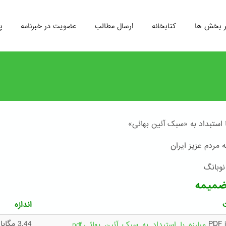
ر بخش ها
کتابخانه
ارسال مطالب
عضویت در خبرنامه
پ
ا استبداد به «سبک آئین بهائی»
 مردم عزیز ایران
نوبانگ
ضمیمه
اندازه
3.44 مگابایت
مبارزه_با_استبداد_به_سبک_آئین_بهائی.pdf