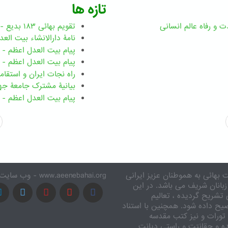
تازه ها
ت و رفاه عالم انسانی
تقویم بهائی ۱۸۳ بدیع - نسخه چاپی
نامۀ دارالانشاء بیت العدل اعظم -
پیام بیت العدل اعظم - ۴ ژانویه ۲۰۲۶
پیام بیت العدل اعظم - ۳۱ دسامبر ۲۰۲۵
راه نجات ایران و استقا
بیانیۀ مشترک جامعۀ جها
پیام بیت العدل اعظم - ۱ دسامبر ۲۰۲۵
 بهائی به هموطنان عزیز ایرانی
www.aeenebahai.org - وب سایت معرفی آئین بهائی به زبان فارسی
زبانان شریف می باشد. در این
تشریح گردیده ، تعالیم
یح داده شود. همچنین با استناد
تورات و نیز کتب مقدسه
ه و حقانیّت و راستی دیانت