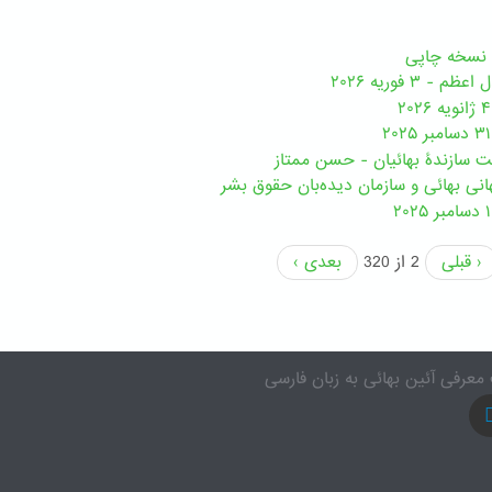
 ۳ فوریه ۲۰۲۶
مت سازندۀ بهائیان - حسن ممتاز
نی بهائی و سازمان دیده‌بان حقوق بشر
‹ قبلی
2 از 320
بعدی ›