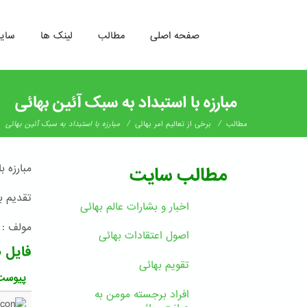
صفحه اصلی
مطالب
لینک ها
سای
رفتن
به
مبارزه با استبداد به سبک آئین بهائی
محتوای
اصلی
/
/
مطالب
برخی از تعالیم امر بهائی
مبارزه با استبداد به سبک آئین بهائی
مبارزه ب
مطالب سایت
تقدیم به
اخبار و بشارات عالم بهائى
مولف : 
اصول اعتقادات بهائی
فایل 
تقویم بهائی
پیوست
افراد برجسته مومن به