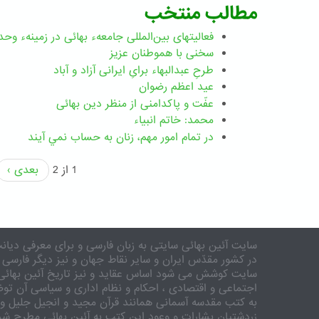
مطالب منتخب
فعالیتهای بین‌المللی جامعهء بهائی در زمینهء وحد
سخنی با هموطنان عزیز
طرحِ عبدالبهاء برایِ ایرانی آزاد و آباد
عید اعظم رضوان
عفّت و پاکدامنی از منظر دین بهائی
محمد: خاتم انبیاء
در تمام امور مهم،‌ زنان به حساب نمي آيند
1 از 2
بعدی ›
سایت آئین بهائی سایتی به زبان فارسی و برای معرفی دیانت
در کشور مقدّس ایران و سایر نقاط جهان و نیز دیگر فارسی 
سایت کوشش می شود اساس عقاید و نیز تاریخ آئین بهائی 
اجتماعی و اقتصادی ، احکام و نظام اداری و سیاسی آن توض
به کتب مقدسه آسمانی همانند قرآن مجید و انجیل جلیل و 
زردشتیان بشارات و وعود این کتب به آئین بهائی مطرح شد