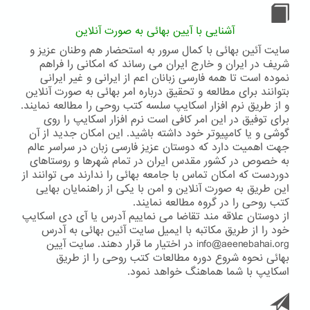
و
باغ
های
آشنایی با آیین بهائی به صورت آنلاین
بهایی
سایت آئین بهائی با کمال سرور به استحضار هم وطنان عزیز و
حیفا
شریف در ایران و خارج ایران می رساند که امکانی را فراهم
نموده است تا همه فارسی زبانان اعم از ایرانی و غیر ایرانی
بتوانند برای مطالعه و تحقیق درباره امر بهائی به صورت آنلاین
و از طریق نرم افزار اسکایپ سلسه کتب روحی را مطالعه نمایند.
برای توفیق در این امر کافی است نرم افزار اسکایپ را روی
گوشی و یا کامپیوتر خود داشته باشید. این امکان جدید از آن
جهت اهمیت دارد که دوستان عزیز فارسی زبان در سراسر عالم
به خصوص در کشور مقدس ایران در تمام شهرها و روستاهای
دوردست که امکان تماس با جامعه بهائی را ندارند می توانند از
این طریق به صورت آنلاین و امن با یکی از راهنمایان بهایی
کتب روحی را در گروه مطالعه نمایند.
از دوستان علاقه مند تقاضا می نماییم آدرس یا آی دی اسکایپ
خود را از طریق مکاتبه با ایمیل سایت آئین بهائی به آدرس
info@aeenebahai.org در اختیار ما قرار دهند. سایت آیین
بهائی نحوه شروع دوره مطالعات کتب روحی را از طریق
اسکایپ با شما هماهنگ خواهد نمود.