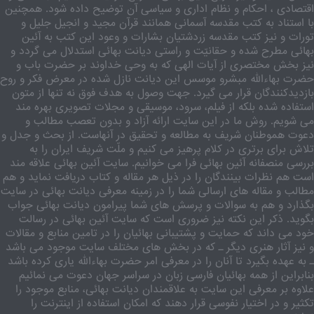
اقتصادی ، احکام و نظام اداری و سیاسی آن توضیح داده شود. همچنین
با استناد به کتب مقدسه آسمانی همانند قرآن مجید و انجیل جلیل و
تورات و نیز کتب مقدسه زردشتیان بشارات و وعود این کتب به آئین
بهائی مطرح شده و حقانیّت و راستی دیانت بهائی استدلال می گردد و
نیز بخش مختصری از آیات الهی که به وحی خداوند بر حضرت باب و
حضرت بهاءالله مبشرو موسس این دیانت نازل شده در معرض فکر و روح
بازدیدکنندگان قرار می گیرد. جهت وصول به هدف فوق نه تنها از متون
استفاده شده بلکه از فیلم، سرود، موسیقی و مجلات تصویری بهره مند
می شویم. روش ما در این سایت ارائه آزاد و بدون تعصب مطالب و
دعوت هموطنان شریف به مطالعه و تحقیق در آنهاست. از بحث و جدل و
تلاش برای برتری در کلام پرهیز می کنیم و ملّت شریف ایران را به
بررسی منصفانه آئین بهائی فرا می خوانیم. سایت آئین بهائی علاقه مند
است هم نظرات بینندگان را در ذیل هر مقاله و کتاب دریافت نماید و هم
مطالب و مقاله های ارسالی شما را در زمینه معرفی دیانت بهائی در سایت
بگذارد و هم به سوالات و پرسش های شما پیرامون دیانت بهائی جواب
بگوید. ذکر این نکته نیز ضروری است که سایت آئین بهائی در رسالت
خود می داند که حمایت و پشتیبانی بهائیان را در تامین منابع و مقالات
و نیز آثار هنری دیگر ـ که در بخش های مختلف سایت موجود می باشد
ـ به عهده بگیرد تا آنان را در معرفی امر حضرت بهاءالله یاری کرده باشد
بنابراین از همه بهائیان فارسی زبان در سراسر جهان دعوت می نمائیم
علاوه بر معرفی این سایت به علاقمندان دیانت بهائی، منابع موجود را
تکثیر و در اختیار نفوسی قرار دهند که امکان استفاده از اینترنت را