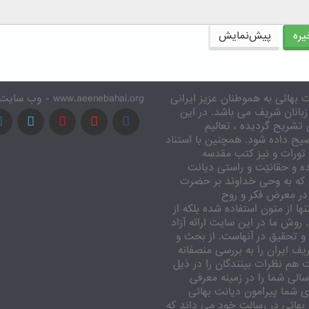
ره
پیش‌نمایش
 بهائی به هموطنان عزیز ایرانی
www.aeenebahai.org - وب سایت معرفی آئین بهائی به زبان فارسی
زبانان شریف می باشد. در این
تشریح گردیده ، تعالیم
یح داده شود. همچنین با استناد
تورات و نیز کتب مقدسه
ه و حقانیّت و راستی دیانت
 که به وحی خداوند بر حضرت
در معرض فکر و روح
ا از متون استفاده شده بلکه از
وش ما در این سایت ارائه آزاد
 تحقیق در آنهاست. از بحث و
ف ایران را به بررسی منصفانه
ت هم نظرات بینندگان را در ذیل
الی شما را در زمینه معرفی
 شما پیرامون دیانت بهائی
بهائی در رسالت خود می داند که