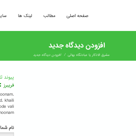
صفحه اصلی
مطالب
لینک ها
سای
رفتن
به
افزودن دیدگاه جدید
محتوای
اصلی
/
مشرق الاذکار یا عبادتگاه بهائی
افزودن دیدگاه جدید
پیوند ث
:
فریبرز
noonam.
. khaili
ode vali
mnoonam
پ
نام شما