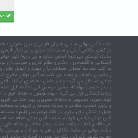
ذخی
سایت آئین بهائی سایتی به زبان فارسی و برای معرفی دیانت
در کشور مقدّس ایران و سایر نقاط جهان و نیز دیگر فارسی 
سایت کوشش می شود اساس عقاید و نیز تاریخ آئین بهائی 
اجتماعی و اقتصادی ، احکام و نظام اداری و سیاسی آن توض
به کتب مقدسه آسمانی همانند قرآن مجید و انجیل جلیل و 
زردشتیان بشارات و وعود این کتب به آئین بهائی مطرح شد
بهائی استدلال می گردد و نیز بخش مختصری از آیات الهی
باب و حضرت بهاءالله مبشرو موسس این دیانت نازل شده 
بازدیدکنندگان قرار می گیرد. جهت وصول به هدف فوق نه تنه
فیلم، سرود، موسیقی و مجلات تصویری بهره مند می شویم. ر
و بدون تعصب مطالب و دعوت هموطنان شریف به مطالعه و
جدل و تلاش برای برتری در کلام پرهیز می کنیم و ملّت شری
آئین بهائی فرا می خوانیم. سایت آئین بهائی علاقه مند اس
هر مقاله و کتاب دریافت نماید و هم مطالب و مقاله های ارس
دیانت بهائی در سایت بگذارد و هم به سوالات و پرسش های
جواب بگوید. ذکر این نکته نیز ضروری است که سایت آئین 