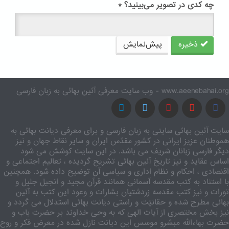
چه کدی در تصویر می‌بینید؟
*
ذخیره
پیش‌نمایش
www.aeenebahai.org - وب سایت معرفی آئین بهائی به زبان فارسی
سایت آئین بهائی سایتی به زبان فارسی و برای معرفی دیانت بهائی به
هموطنان عزیز ایرانی در کشور مقدّس ایران و سایر نقاط جهان و نیز
دیگر فارسی زبانان شریف می باشد. در این سایت کوشش می شود
اساس عقاید و نیز تاریخ آئین بهائی تشریح گردیده ، تعالیم اجتماعی و
اقتصادی ، احکام و نظام اداری و سیاسی آن توضیح داده شود. همچنین
با استناد به کتب مقدسه آسمانی همانند قرآن مجید و انجیل جلیل و
تورات و نیز کتب مقدسه زردشتیان بشارات و وعود این کتب به آئین
بهائی مطرح شده و حقانیّت و راستی دیانت بهائی استدلال می گردد و
نیز بخش مختصری از آیات الهی که به وحی خداوند بر حضرت باب و
حضرت بهاءالله مبشرو موسس این دیانت نازل شده در معرض فکر و روح