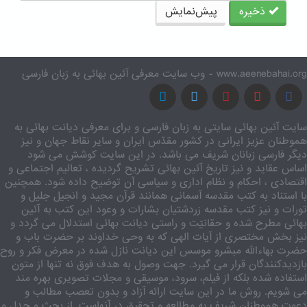
ذخیره
پیش‌نمایش
www.aeenebahai.org - وب سایت معرفی آئین بهائی به زبان فارسی
سایت آئین بهائی سایتی به زبان فارسی و برای معرفی دیانت بهائی به
هموطنان عزیز ایرانی در کشور مقدّس ایران و سایر نقاط جهان و نیز
دیگر فارسی زبانان شریف می باشد. در این سایت کوشش می شود
اساس عقاید و نیز تاریخ آئین بهائی تشریح گردیده ، تعالیم اجتماعی و
اقتصادی ، احکام و نظام اداری و سیاسی آن توضیح داده شود. همچنین
با استناد به کتب مقدسه آسمانی همانند قرآن مجید و انجیل جلیل و
تورات و نیز کتب مقدسه زردشتیان بشارات و وعود این کتب به آئین
بهائی مطرح شده و حقانیّت و راستی دیانت بهائی استدلال می گردد و
نیز بخش مختصری از آیات الهی که به وحی خداوند بر حضرت باب و
حضرت بهاءالله مبشرو موسس این دیانت نازل شده در معرض فکر و روح
بازدیدکنندگان قرار می گیرد. جهت وصول به هدف فوق نه تنها از متون
استفاده شده بلکه از فیلم، سرود، موسیقی و مجلات تصویری بهره مند
می شویم. روش ما در این سایت ارائه آزاد و بدون تعصب مطالب و
دعوت هموطنان شریف به مطالعه و تحقیق در آنهاست. از بحث و جدل و