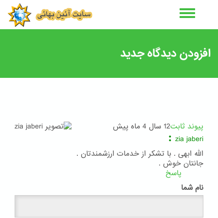
رفتن
به
محتوای
اصلی
افزودن دیدگاه جدید
پیوند ثابت
12 سال 4 ماه پیش
:
zia jaberi
الله ابهی . با تشکر از خدمات ارزشمندتان .
جانتان خوش .
پاسخ
نام شما