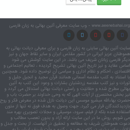
www.aeenebahai.org - وب سایت معرفی آئین بهائی به زبان فارسی
سایت آئین بهائی سایتی به زبان فارسی و برای معرفی دیانت بهائی به
هموطنان عزیز ایرانی در کشور مقدّس ایران و سایر نقاط جهان و نیز
دیگر فارسی زبانان شریف می باشد. در این سایت کوشش می شود
اساس عقاید و نیز تاریخ آئین بهائی تشریح گردیده ، تعالیم اجتماعی و
اقتصادی ، احکام و نظام اداری و سیاسی آن توضیح داده شود. همچنین
با استناد به کتب مقدسه آسمانی همانند قرآن مجید و انجیل جلیل و
تورات و نیز کتب مقدسه زردشتیان بشارات و وعود این کتب به آئین
بهائی مطرح شده و حقانیّت و راستی دیانت بهائی استدلال می گردد و
نیز بخش مختصری از آیات الهی که به وحی خداوند بر حضرت باب و
حضرت بهاءالله مبشرو موسس این دیانت نازل شده در معرض فکر و روح
بازدیدکنندگان قرار می گیرد. جهت وصول به هدف فوق نه تنها از متون
استفاده شده بلکه از فیلم، سرود، موسیقی و مجلات تصویری بهره مند
می شویم. روش ما در این سایت ارائه آزاد و بدون تعصب مطالب و
دعوت هموطنان شریف به مطالعه و تحقیق در آنهاست. از بحث و جدل و
تلاش برای برتری در کلام پرهیز می کنیم و ملّت شریف ایران را به