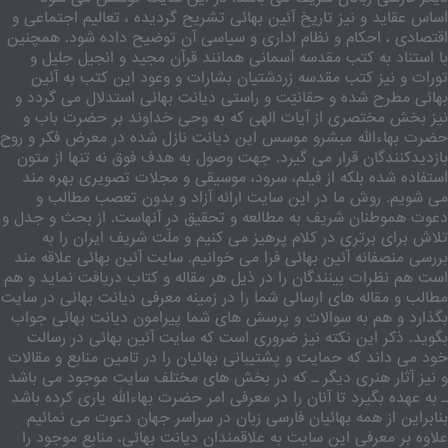
اساس عقاید و نیز تاریخ آئین بهائی تشریح گردیده ، تعالیم اجتماعی و
اقتصادی ، احکام و نظام اداری و سیاسی آن توضیح داده شود. همچنین
با استناد به کتب مقدسه آسمانی همانند قرآن مجید و انجیل جلیل و
تورات و نیز کتب مقدسه زردشتیان بشارات و وعود این کتب به آئین
بهائی مطرح شده و حقانیّت و راستی دیانت بهائی استدلال می گردد و
نیز بخش مختصری از آیات الهی که به وحی خداوند بر حضرت باب و
حضرت بهاءالله مبشرو موسس این دیانت نازل شده در معرض فکر و روح
بازدیدکنندگان قرار می گیرد. جهت وصول به هدف فوق نه تنها از متون
استفاده شده بلکه از فیلم، سرود، موسیقی و مجلات تصویری بهره مند
می شویم. روش ما در این سایت ارائه آزاد و بدون تعصب مطالب و
دعوت هموطنان شریف به مطالعه و تحقیق در آنهاست. از بحث و جدل و
تلاش برای برتری در کلام پرهیز می کنیم و ملّت شریف ایران را به
بررسی منصفانه آئین بهائی فرا می خوانیم. سایت آئین بهائی علاقه مند
است هم نظرات بینندگان را در ذیل هر مقاله و کتاب دریافت نماید و هم
مطالب و مقاله های ارسالی شما را در زمینه معرفی دیانت بهائی در سایت
بگذارد و هم به سوالات و پرسش های شما پیرامون دیانت بهائی جواب
بگوید. ذکر این نکته نیز ضروری است که سایت آئین بهائی در رسالت
خود می داند که حمایت و پشتیبانی بهائیان را در تامین منابع و مقالات
و نیز آثار هنری دیگر ـ که در بخش های مختلف سایت موجود می باشد
ـ به عهده بگیرد تا آنان را در معرفی امر حضرت بهاءالله یاری کرده باشد
بنابراین از همه بهائیان فارسی زبان در سراسر جهان دعوت می نمائیم
علاوه بر معرفی این سایت به علاقمندان دیانت بهائی، منابع موجود را