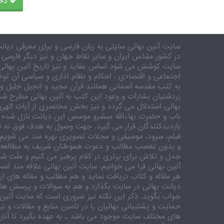
ذخی
سایت آئین بهائی سایتی به زبان فارسی و برای معرفی دیانت
در کشور مقدّس ایران و سایر نقاط جهان و نیز دیگر فارسی 
سایت کوشش می شود اساس عقاید و نیز تاریخ آئین بهائی 
اجتماعی و اقتصادی ، احکام و نظام اداری و سیاسی آن توض
به کتب مقدسه آسمانی همانند قرآن مجید و انجیل جلیل و 
زردشتیان بشارات و وعود این کتب به آئین بهائی مطرح شد
بهائی استدلال می گردد و نیز بخش مختصری از آیات الهی
باب و حضرت بهاءالله مبشرو موسس این دیانت نازل شده 
بازدیدکنندگان قرار می گیرد. جهت وصول به هدف فوق نه تنه
فیلم، سرود، موسیقی و مجلات تصویری بهره مند می شویم. ر
و بدون تعصب مطالب و دعوت هموطنان شریف به مطالعه و
جدل و تلاش برای برتری در کلام پرهیز می کنیم و ملّت شری
آئین بهائی فرا می خوانیم. سایت آئین بهائی علاقه مند اس
هر مقاله و کتاب دریافت نماید و هم مطالب و مقاله های ارس
دیانت بهائی در سایت بگذارد و هم به سوالات و پرسش های
جواب بگوید. ذکر این نکته نیز ضروری است که سایت آئین 
حمایت و پشتیبانی بهائیان را در تامین منابع و مقالات و ن
های مختلف سایت موجود می باشد ـ به عهده بگیرد تا آنان 