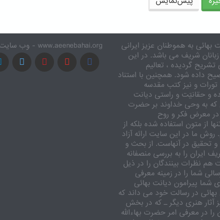
ره
پیش‌نمایش
 بهائی به هموطنان عزیز ایرانی
www.aeenebahai.org - وب سایت معرفی آئین بهائی به زبان فارسی
زبانان شریف می باشد. در این
تشریح گردیده ، تعالیم
یح داده شود. همچنین با استناد
تورات و نیز کتب مقدسه
ه و حقانیّت و راستی دیانت
 که به وحی خداوند بر حضرت
در معرض فکر و روح
ا از متون استفاده شده بلکه از
وش ما در این سایت ارائه آزاد
 تحقیق در آنهاست. از بحث و
ف ایران را به بررسی منصفانه
ت هم نظرات بینندگان را در ذیل
الی شما را در زمینه معرفی
 شما پیرامون دیانت بهائی
بهائی در رسالت خود می داند که
یز آثار هنری دیگر ـ که در بخش
را در معرفی امر حضرت بهاءالله