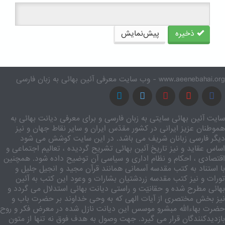
ذخیره
پیش‌نمایش
www.aeenebahai.org - وب سایت معرفی آئین بهائی به زبان فارسی
سایت آئین بهائی سایتی به زبان فارسی و برای معرفی دیانت بهائی به
هموطنان عزیز ایرانی در کشور مقدّس ایران و سایر نقاط جهان و نیز
دیگر فارسی زبانان شریف می باشد. در این سایت کوشش می شود
اساس عقاید و نیز تاریخ آئین بهائی تشریح گردیده ، تعالیم اجتماعی و
اقتصادی ، احکام و نظام اداری و سیاسی آن توضیح داده شود. همچنین
با استناد به کتب مقدسه آسمانی همانند قرآن مجید و انجیل جلیل و
تورات و نیز کتب مقدسه زردشتیان بشارات و وعود این کتب به آئین
بهائی مطرح شده و حقانیّت و راستی دیانت بهائی استدلال می گردد و
نیز بخش مختصری از آیات الهی که به وحی خداوند بر حضرت باب و
حضرت بهاءالله مبشرو موسس این دیانت نازل شده در معرض فکر و روح
بازدیدکنندگان قرار می گیرد. جهت وصول به هدف فوق نه تنها از متون