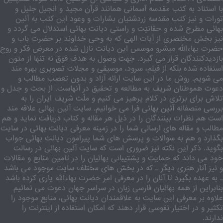
با استناد به کتب مقدسه آسمانی همانند قرآن مجید و انجیل جلیل و
تورات و نیز کتب مقدسه زردشتیان بشارات و وعود این کتب به آئین
بهائی مطرح شده و حقانیّت و راستی دیانت بهائی استدلال می گردد و
نیز بخش مختصری از آیات الهی که به وحی خداوند بر حضرت باب و
حضرت بهاءالله مبشرو موسس این دیانت نازل شده در معرض فکر و روح
بازدیدکنندگان قرار می گیرد. جهت وصول به هدف فوق نه تنها از متون
استفاده شده بلکه از فیلم، سرود، موسیقی و مجلات تصویری بهره مند
می شویم. روش ما در این سایت ارائه آزاد و بدون تعصب مطالب و
دعوت هموطنان شریف به مطالعه و تحقیق در آنهاست. از بحث و جدل و
تلاش برای برتری در کلام پرهیز می کنیم و ملّت شریف ایران را به
بررسی منصفانه آئین بهائی فرا می خوانیم. سایت آئین بهائی علاقه مند
است هم نظرات بینندگان را در ذیل هر مقاله و کتاب دریافت نماید و هم
مطالب و مقاله های ارسالی شما را در زمینه معرفی دیانت بهائی در سایت
بگذارد و هم به سوالات و پرسش های شما پیرامون دیانت بهائی جواب
بگوید. ذکر این نکته نیز ضروری است که سایت آئین بهائی در رسالت
خود می داند که حمایت و پشتیبانی بهائیان را در تامین منابع و مقالات
و نیز آثار هنری دیگر ـ که در بخش های مختلف سایت موجود می باشد
ـ به عهده بگیرد تا آنان را در معرفی امر حضرت بهاءالله یاری کرده باشد
بنابراین از همه بهائیان فارسی زبان در سراسر جهان دعوت می نمائیم
علاوه بر معرفی این سایت به علاقمندان دیانت بهائی، منابع موجود را
تکثیر و در اختیار نفوسی قرار دهند که امکان استفاده از اینترنت را
ندارند.