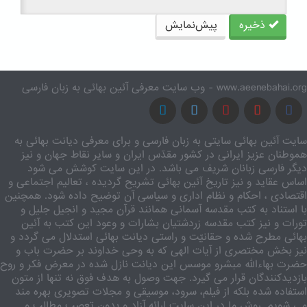
ذخیره
پیش‌نمایش
www.aeenebahai.org - وب سایت معرفی آئین بهائی به زبان فارسی
سایت آئین بهائی سایتی به زبان فارسی و برای معرفی دیانت بهائی به
هموطنان عزیز ایرانی در کشور مقدّس ایران و سایر نقاط جهان و نیز
دیگر فارسی زبانان شریف می باشد. در این سایت کوشش می شود
اساس عقاید و نیز تاریخ آئین بهائی تشریح گردیده ، تعالیم اجتماعی و
اقتصادی ، احکام و نظام اداری و سیاسی آن توضیح داده شود. همچنین
با استناد به کتب مقدسه آسمانی همانند قرآن مجید و انجیل جلیل و
تورات و نیز کتب مقدسه زردشتیان بشارات و وعود این کتب به آئین
بهائی مطرح شده و حقانیّت و راستی دیانت بهائی استدلال می گردد و
نیز بخش مختصری از آیات الهی که به وحی خداوند بر حضرت باب و
حضرت بهاءالله مبشرو موسس این دیانت نازل شده در معرض فکر و روح
بازدیدکنندگان قرار می گیرد. جهت وصول به هدف فوق نه تنها از متون
استفاده شده بلکه از فیلم، سرود، موسیقی و مجلات تصویری بهره مند
می شویم. روش ما در این سایت ارائه آزاد و بدون تعصب مطالب و