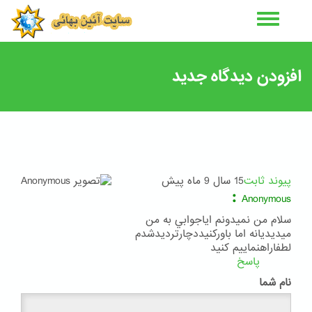
رفتن
به
محتوای
اصلی
افزودن دیدگاه جدید
پیوند ثابت
15 سال 9 ماه پیش
:
Anonymous
سلام من نميدونم اياجوابي به من
ميديديانه اما باوركنيددچارترديدشدم
لطفاراهنماييم كنيد
پاسخ
نام شما