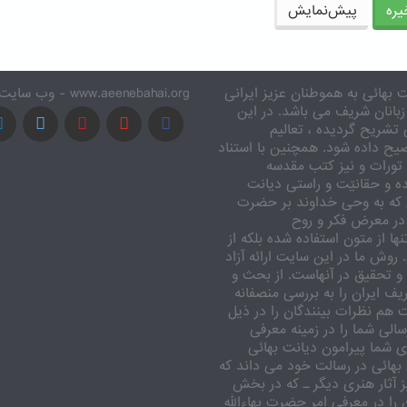
ره
پیش‌نمایش
 بهائی به هموطنان عزیز ایرانی
www.aeenebahai.org - وب سایت معرفی آئین بهائی به زبان فارسی
زبانان شریف می باشد. در این
تشریح گردیده ، تعالیم
یح داده شود. همچنین با استناد
تورات و نیز کتب مقدسه
ه و حقانیّت و راستی دیانت
 که به وحی خداوند بر حضرت
در معرض فکر و روح
ا از متون استفاده شده بلکه از
وش ما در این سایت ارائه آزاد
 تحقیق در آنهاست. از بحث و
ف ایران را به بررسی منصفانه
ت هم نظرات بینندگان را در ذیل
الی شما را در زمینه معرفی
 شما پیرامون دیانت بهائی
بهائی در رسالت خود می داند که
یز آثار هنری دیگر ـ که در بخش
را در معرفی امر حضرت بهاءالله