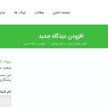
صفحه اصلی
مطالب
لینک ها
سای
رفتن
به
افزودن دیدگاه جدید
محتوای
اصلی
/
کشور مقدّس ایران در نظر بهائیان
افزودن دیدگاه جدید
پیوند ث
سعید س
من بسیا
رستگاری
پ
نام شما