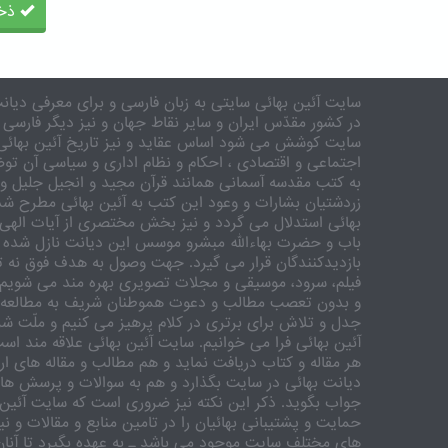
ذخی
سایت آئین بهائی سایتی به زبان فارسی و برای معرفی دیانت
در کشور مقدّس ایران و سایر نقاط جهان و نیز دیگر فارسی 
سایت کوشش می شود اساس عقاید و نیز تاریخ آئین بهائی 
اجتماعی و اقتصادی ، احکام و نظام اداری و سیاسی آن توض
به کتب مقدسه آسمانی همانند قرآن مجید و انجیل جلیل و 
زردشتیان بشارات و وعود این کتب به آئین بهائی مطرح شد
بهائی استدلال می گردد و نیز بخش مختصری از آیات الهی
باب و حضرت بهاءالله مبشرو موسس این دیانت نازل شده 
بازدیدکنندگان قرار می گیرد. جهت وصول به هدف فوق نه تنه
فیلم، سرود، موسیقی و مجلات تصویری بهره مند می شویم. ر
و بدون تعصب مطالب و دعوت هموطنان شریف به مطالعه و
جدل و تلاش برای برتری در کلام پرهیز می کنیم و ملّت شری
آئین بهائی فرا می خوانیم. سایت آئین بهائی علاقه مند اس
هر مقاله و کتاب دریافت نماید و هم مطالب و مقاله های ارس
دیانت بهائی در سایت بگذارد و هم به سوالات و پرسش های
جواب بگوید. ذکر این نکته نیز ضروری است که سایت آئین 
حمایت و پشتیبانی بهائیان را در تامین منابع و مقالات و ن
های مختلف سایت موجود می باشد ـ به عهده بگیرد تا آنان 