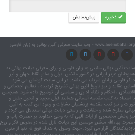
ذخیره
پیش‌نمایش
www.aeenebahai.org - وب سایت معرفی آئین بهائی به زبان فارسی
سایت آئین بهائی سایتی به زبان فارسی و برای معرفی دیانت بهائی به
هموطنان عزیز ایرانی در کشور مقدّس ایران و سایر نقاط جهان و نیز
دیگر فارسی زبانان شریف می باشد. در این سایت کوشش می شود
اساس عقاید و نیز تاریخ آئین بهائی تشریح گردیده ، تعالیم اجتماعی و
اقتصادی ، احکام و نظام اداری و سیاسی آن توضیح داده شود. همچنین
با استناد به کتب مقدسه آسمانی همانند قرآن مجید و انجیل جلیل و
تورات و نیز کتب مقدسه زردشتیان بشارات و وعود این کتب به آئین
بهائی مطرح شده و حقانیّت و راستی دیانت بهائی استدلال می گردد و
نیز بخش مختصری از آیات الهی که به وحی خداوند بر حضرت باب و
حضرت بهاءالله مبشرو موسس این دیانت نازل شده در معرض فکر و روح
بازدیدکنندگان قرار می گیرد. جهت وصول به هدف فوق نه تنها از متون
استفاده شده بلکه از فیلم، سرود، موسیقی و مجلات تصویری بهره مند