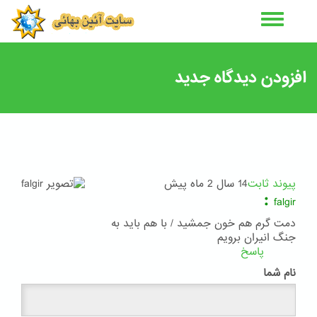
رفتن
به
محتوای
اصلی
افزودن دیدگاه جدید
پیوند ثابت
14 سال 2 ماه پیش
:
falgir
دمت گرم هم خون جمشید / با هم باید به
جنگ انیران برویم
پاسخ
نام شما