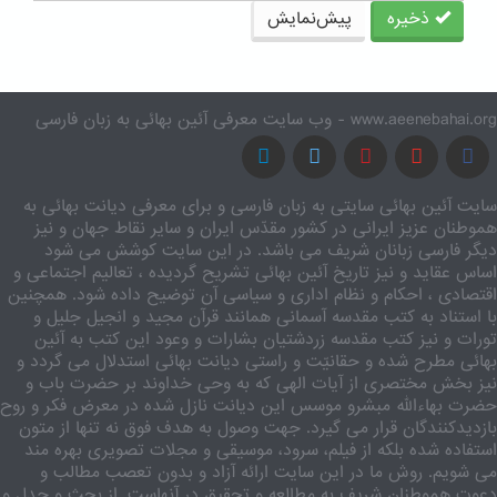
ذخیره
پیش‌نمایش
www.aeenebahai.org - وب سایت معرفی آئین بهائی به زبان فارسی
سایت آئین بهائی سایتی به زبان فارسی و برای معرفی دیانت بهائی به
هموطنان عزیز ایرانی در کشور مقدّس ایران و سایر نقاط جهان و نیز
دیگر فارسی زبانان شریف می باشد. در این سایت کوشش می شود
اساس عقاید و نیز تاریخ آئین بهائی تشریح گردیده ، تعالیم اجتماعی و
اقتصادی ، احکام و نظام اداری و سیاسی آن توضیح داده شود. همچنین
با استناد به کتب مقدسه آسمانی همانند قرآن مجید و انجیل جلیل و
تورات و نیز کتب مقدسه زردشتیان بشارات و وعود این کتب به آئین
بهائی مطرح شده و حقانیّت و راستی دیانت بهائی استدلال می گردد و
نیز بخش مختصری از آیات الهی که به وحی خداوند بر حضرت باب و
حضرت بهاءالله مبشرو موسس این دیانت نازل شده در معرض فکر و روح
بازدیدکنندگان قرار می گیرد. جهت وصول به هدف فوق نه تنها از متون
استفاده شده بلکه از فیلم، سرود، موسیقی و مجلات تصویری بهره مند
می شویم. روش ما در این سایت ارائه آزاد و بدون تعصب مطالب و
دعوت هموطنان شریف به مطالعه و تحقیق در آنهاست. از بحث و جدل و