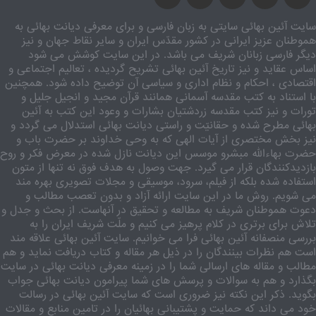
سایت آئین بهائی سایتی به زبان فارسی و برای معرفی دیانت بهائی به
هموطنان عزیز ایرانی در کشور مقدّس ایران و سایر نقاط جهان و نیز
دیگر فارسی زبانان شریف می باشد. در این سایت کوشش می شود
اساس عقاید و نیز تاریخ آئین بهائی تشریح گردیده ، تعالیم اجتماعی و
اقتصادی ، احکام و نظام اداری و سیاسی آن توضیح داده شود. همچنین
با استناد به کتب مقدسه آسمانی همانند قرآن مجید و انجیل جلیل و
تورات و نیز کتب مقدسه زردشتیان بشارات و وعود این کتب به آئین
بهائی مطرح شده و حقانیّت و راستی دیانت بهائی استدلال می گردد و
نیز بخش مختصری از آیات الهی که به وحی خداوند بر حضرت باب و
حضرت بهاءالله مبشرو موسس این دیانت نازل شده در معرض فکر و روح
بازدیدکنندگان قرار می گیرد. جهت وصول به هدف فوق نه تنها از متون
استفاده شده بلکه از فیلم، سرود، موسیقی و مجلات تصویری بهره مند
می شویم. روش ما در این سایت ارائه آزاد و بدون تعصب مطالب و
دعوت هموطنان شریف به مطالعه و تحقیق در آنهاست. از بحث و جدل و
تلاش برای برتری در کلام پرهیز می کنیم و ملّت شریف ایران را به
بررسی منصفانه آئین بهائی فرا می خوانیم. سایت آئین بهائی علاقه مند
است هم نظرات بینندگان را در ذیل هر مقاله و کتاب دریافت نماید و هم
مطالب و مقاله های ارسالی شما را در زمینه معرفی دیانت بهائی در سایت
بگذارد و هم به سوالات و پرسش های شما پیرامون دیانت بهائی جواب
بگوید. ذکر این نکته نیز ضروری است که سایت آئین بهائی در رسالت
خود می داند که حمایت و پشتیبانی بهائیان را در تامین منابع و مقالات