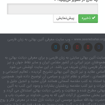
چه کدی در تصویر می‌بینید؟
*
ذخیره
پیش‌نمایش
www.aeenebahai.org - وب سایت معرفی آئین بهائی به زبان فارسی
سایت آئین بهائی سایتی به زبان فارسی و برای معرفی دیانت بهائی به
هموطنان عزیز ایرانی در کشور مقدّس ایران و سایر نقاط جهان و نیز
دیگر فارسی زبانان شریف می باشد. در این سایت کوشش می شود
اساس عقاید و نیز تاریخ آئین بهائی تشریح گردیده ، تعالیم اجتماعی و
اقتصادی ، احکام و نظام اداری و سیاسی آن توضیح داده شود. همچنین
با استناد به کتب مقدسه آسمانی همانند قرآن مجید و انجیل جلیل و
تورات و نیز کتب مقدسه زردشتیان بشارات و وعود این کتب به آئین
بهائی مطرح شده و حقانیّت و راستی دیانت بهائی استدلال می گردد و
نیز بخش مختصری از آیات الهی که به وحی خداوند بر حضرت باب و
حضرت بهاءالله مبشرو موسس این دیانت نازل شده در معرض فکر و روح
بازدیدکنندگان قرار می گیرد. جهت وصول به هدف فوق نه تنها از متون