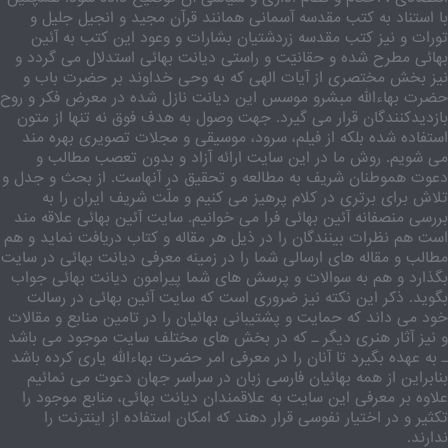
با استناد به کتب مقدسه آسمانی همانند قرآن مجید و انجیل جلیل و
تورات و نیز کتب مقدسه زردشتیان بشارات و وعود این کتب به آئین
بهائی مطرح شده و حقانیّت و راستی دیانت بهائی استدلال می گردد و
نیز بخش مختصری از آیات الهی که به وحی خداوند بر حضرت باب و
حضرت بهاءالله مبشرو موسس این دیانت نازل شده در معرض فکر و روح
بازدیدکنندگان قرار می گیرد. جهت وصول به هدف فوق نه تنها از متون
استفاده شده بلکه از فیلم، سرود، موسیقی و مجلات تصویری بهره مند
می شویم. روش ما در این سایت ارائه آزاد و بدون تعصب مطالب و
دعوت هموطنان شریف به مطالعه و تحقیق در آنهاست. از بحث و جدل و
تلاش برای برتری در کلام پرهیز می کنیم و ملّت شریف ایران را به
بررسی منصفانه آئین بهائی فرا می خوانیم. سایت آئین بهائی علاقه مند
است هم نظرات بینندگان را در ذیل هر مقاله و کتاب دریافت نماید و هم
مطالب و مقاله های ارسالی شما را در زمینه معرفی دیانت بهائی در سایت
بگذارد و هم به سوالات و پرسش های شما پیرامون دیانت بهائی جواب
بگوید. ذکر این نکته نیز ضروری است که سایت آئین بهائی در رسالت
خود می داند که حمایت و پشتیبانی بهائیان را در تامین منابع و مقالات
و نیز آثار هنری دیگر ـ که در بخش های مختلف سایت موجود می باشد
ـ به عهده بگیرد تا آنان را در معرفی امر حضرت بهاءالله یاری کرده باشد
بنابراین از همه بهائیان فارسی زبان در سراسر جهان دعوت می نمائیم
علاوه بر معرفی این سایت به علاقمندان دیانت بهائی، منابع موجود را
تکثیر و در اختیار نفوسی قرار دهند که امکان استفاده از اینترنت را
ندارند.