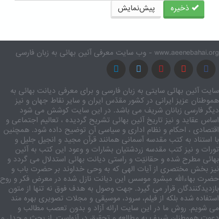
ذخیره
پیش‌نمایش
www.aeenebahai.org - وب سایت معرفی آئین بهائی به زبان فارسی
سایت آئین بهائی سایتی به زبان فارسی و برای معرفی دیانت بهائی به
هموطنان عزیز ایرانی در کشور مقدّس ایران و سایر نقاط جهان و نیز
دیگر فارسی زبانان شریف می باشد. در این سایت کوشش می شود
اساس عقاید و نیز تاریخ آئین بهائی تشریح گردیده ، تعالیم اجتماعی و
اقتصادی ، احکام و نظام اداری و سیاسی آن توضیح داده شود. همچنین
با استناد به کتب مقدسه آسمانی همانند قرآن مجید و انجیل جلیل و
تورات و نیز کتب مقدسه زردشتیان بشارات و وعود این کتب به آئین
بهائی مطرح شده و حقانیّت و راستی دیانت بهائی استدلال می گردد و
نیز بخش مختصری از آیات الهی که به وحی خداوند بر حضرت باب و
حضرت بهاءالله مبشرو موسس این دیانت نازل شده در معرض فکر و روح
بازدیدکنندگان قرار می گیرد. جهت وصول به هدف فوق نه تنها از متون
استفاده شده بلکه از فیلم، سرود، موسیقی و مجلات تصویری بهره مند
می شویم. روش ما در این سایت ارائه آزاد و بدون تعصب مطالب و
دعوت هموطنان شریف به مطالعه و تحقیق در آنهاست. از بحث و جدل و