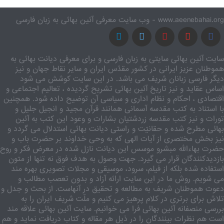
www.aeenebahai.org - وب سایت معرفی آئین بهائی به زبان فارسی
سایت آئین بهائی سایتی به زبان فارسی و برای معرفی دیانت بهائی به
هموطنان عزیز ایرانی در کشور مقدّس ایران و سایر نقاط جهان و نیز
دیگر فارسی زبانان شریف می باشد. در این سایت کوشش می شود
اساس عقاید و نیز تاریخ آئین بهائی تشریح گردیده ، تعالیم اجتماعی و
اقتصادی ، احکام و نظام اداری و سیاسی آن توضیح داده شود. همچنین
با استناد به کتب مقدسه آسمانی همانند قرآن مجید و انجیل جلیل و
تورات و نیز کتب مقدسه زردشتیان بشارات و وعود این کتب به آئین
بهائی مطرح شده و حقانیّت و راستی دیانت بهائی استدلال می گردد و
نیز بخش مختصری از آیات الهی که به وحی خداوند بر حضرت باب و
حضرت بهاءالله مبشرو موسس این دیانت نازل شده در معرض فکر و روح
بازدیدکنندگان قرار می گیرد. جهت وصول به هدف فوق نه تنها از متون
استفاده شده بلکه از فیلم، سرود، موسیقی و مجلات تصویری بهره مند
می شویم. روش ما در این سایت ارائه آزاد و بدون تعصب مطالب و
دعوت هموطنان شریف به مطالعه و تحقیق در آنهاست. از بحث و جدل و
تلاش برای برتری در کلام پرهیز می کنیم و ملّت شریف ایران را به
بررسی منصفانه آئین بهائی فرا می خوانیم. سایت آئین بهائی علاقه مند
است هم نظرات بینندگان را در ذیل هر مقاله و کتاب دریافت نماید و هم